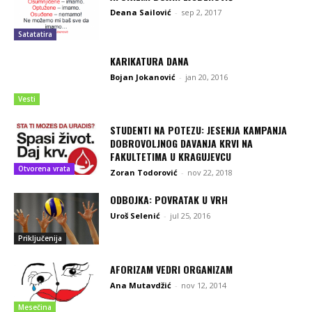
Deana Sailović
-
sep 2, 2017
Satatatira
KARIKATURA DANA
Bojan Jokanović
-
jan 20, 2016
Vesti
STUDENTI NA POTEZU: JESENJA KAMPANJA
DOBROVOLJNOG DAVANJA KRVI NA
FAKULTETIMA U KRAGUJEVCU
Otvorena vrata
Zoran Todorović
-
nov 22, 2018
ODBOJKA: POVRATAK U VRH
Uroš Selenić
-
jul 25, 2016
Priključenija
AFORIZAM VEDRI ORGANIZAM
Ana Mutavdžić
-
nov 12, 2014
Mesečina