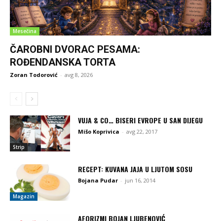
Mesečina
ČAROBNI DVORAC PESAMA:
ROĐENDANSKA TORTA
Zoran Todorović
-
avg 8, 2026
VUJA & CO… BISERI EVROPE U SAN DIJEGU
Mišo Koprivica
-
avg 22, 2017
Strip
RECEPT: KUVANA JAJA U LJUTOM SOSU
Bojana Pudar
-
jun 16, 2014
Magazin
AFORIZMI BOJAN LJUBENOVIĆ