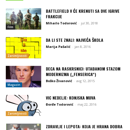
BATTLEFIELD V ĆE KRENUTI SA DVE IGRIVE
FRAKCIJE
Mihailo Todorović
-
jul 30, 2018
Film
DA LI STE ZNALI: NAJVEĆA ŠKOLA
Marija Pašalić
-
jan 8, 2016
Zanimljivosti
DECA NA RASKRSNICI: UTABANOM STAZOM
MODERNIZMA („FENSERICA“)
Boško Živanović
-
avg 12, 2015
Magazin
VIC NEDELJE: KONJSKA MUVA
Đorđe Todorović
-
maj 22, 2016
Zanimljivosti
ZDRAVLJE I LEPOTA: KOJA JE HRANA DOBRA