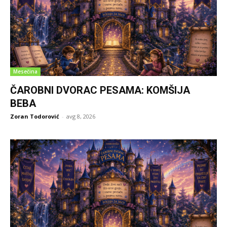
Mesečina
ČAROBNI DVORAC PESAMA: KOMŠIJA
BEBA
Zoran Todorović
-
avg 8, 2026