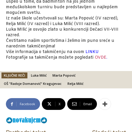
uspeo u tome, da badminton na još jednom
međuškolskom turniru bude predstavljen u najlepšem
mogućem svetlu.
Iz naše škole učestvovali su: Marta Popović (IV razred),
Relja Milić (IV razred) i Luka Milić (VIII razred).
Luka MIlić je osvojio zlato u konkurenciji Dečaci VII-VIII
razred.
Čestitamo našim sportistima i želimo im puno sreće u
narednim takmičenjima!
Više informacija o takmičenju na ovom
LINKU
Fotografije sa takmičenja možete pogledati
OVDE
.
KLJUČNE REČI
Luka Milić
Marta Popović
OŠ "Radoje Domanović" Kragujevac
Relja Milić
Facebook
X
Email