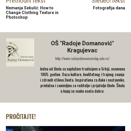
Prethodni tekst
Sledeći tekst
Nemanja Sekulić: How to
Fotografija dana
Change Clothing Texture in
Photoshop
OŠ "Radoje Domanović"
Kragujevac
http://www.radojedomanovickg.edu.rs/
Jedna od škola sa najdužom tradicijom u Srbiji, osnovana
1805. godine. Oaza kulture, kvalitetnog i trajnog znanja
i zdravih stilova života. Inspirativna za đake i nastavnike,
privlačna i zanimljiva za roditelje i prijatelje škole. Škola
u kojoj se svako oseća dobro.
PROČITAJTE!