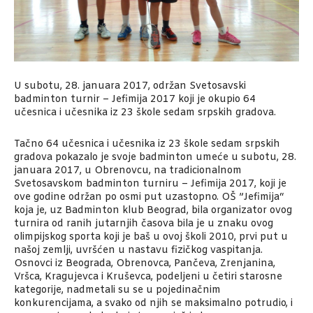
U subotu, 28. januara 2017, održan Svetosavski
badminton turnir – Jefimija 2017 koji je okupio 64
učesnica i učesnika iz 23 škole sedam srpskih gradova.
Tačno 64 učesnica i učesnika iz 23 škole sedam srpskih
gradova pokazalo je svoje badminton umeće u subotu, 28.
januara 2017, u Obrenovcu, na tradicionalnom
Svetosavskom badminton turniru – Jefimija 2017, koji je
ove godine održan po osmi put uzastopno. OŠ ”Jefimija“
koja je, uz Badminton klub Beograd, bila organizator ovog
turnira od ranih jutarnjih časova bila je u znaku ovog
olimpijskog sporta koji je baš u ovoj školi 2010, prvi put u
našoj zemlji, uvršćen u nastavu fizičkog vaspitanja.
Osnovci iz Beograda, Obrenovca, Pančeva, Zrenjanina,
Vršca, Kragujevca i Kruševca, podeljeni u četiri starosne
kategorije, nadmetali su se u pojedinačnim
konkurencijama, a svako od njih se maksimalno potrudio, i