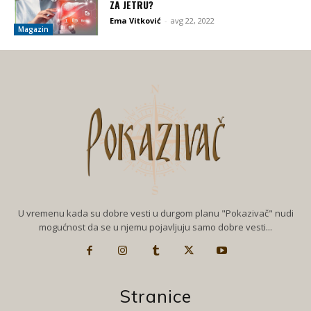
ZA JETRU?
Ema Vitković
-
avg 22, 2022
Magazin
U vremenu kada su dobre vesti u durgom planu "Pokazivač" nudi
mogućnost da se u njemu pojavljuju samo dobre vesti...
Stranice