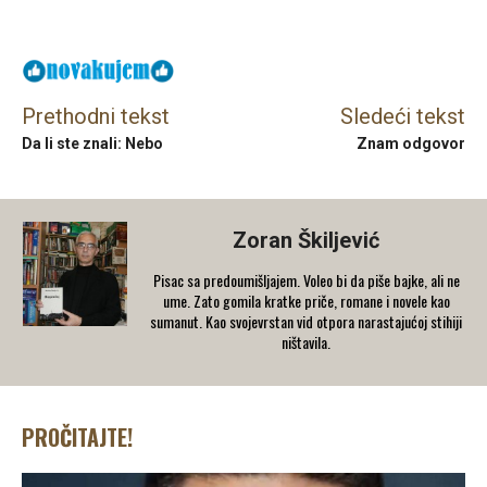
Facebook
X
Email
Prethodni tekst
Sledeći tekst
Da li ste znali: Nebo
Znam odgovor
Zoran Škiljević
Pisac sa predoumišljajem. Voleo bi da piše bajke, ali ne
ume. Zato gomila kratke priče, romane i novele kao
sumanut. Kao svojevrstan vid otpora narastajućoj stihiji
ništavila.
PROČITAJTE!