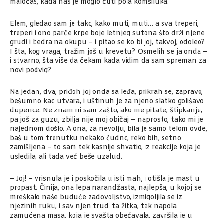
maločas, kada nas je moglo čuti pola komšiluka.
Elem, gledao sam je tako, kako muti, muti… a sva treperi,
treperi i ono parče krpe boje letnjeg sutona što drži njene
grudi i bedra na okupu – i pitao se ko bi joj, takvoj, odoleo?
I šta, kog vraga, tražim još u krevetu? Osmelih se ja onda –
i stvarno, šta više da čekam kada vidim da sam spreman za
novi podvig?
Na jedan, dva, priđoh joj onda sa leđa, prikrah se, zapravo,
bešumno kao utvara, i uštinuh je za njeno slatko golišavo
dupence. Ne znam ni sam zašto, ako me pitate, štipkanje,
pa još za guzu, zbilja nije moj običaj – naprosto, tako mi je
najednom došlo. A ona, za nevolju, bila je samo telom ovde,
baš u tom trenutku nekako čudno, reko bih, setno
zamišljena – to sam tek kasnije shvatio, iz reakcije koja je
usledila, ali tada već beše uzalud.
– Joj! – vrisnula je i poskočila u isti mah, i otišla je mast u
propast. Činija, ona lepa narandžasta, najlepša, u kojoj se
mreškalo naše buduće zadovoljstvo, izmigoljila se iz
njezinih ruku, i sav njen trud, ta žitka, tek napola
zamućena masa, koja je svašta obećavala, završila je u