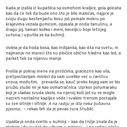
Kada je izašla iz kupatilca sa osmehom kraljice, gola golcata
kao da će tek da bude ono što je bilo maločas, najpre je
svoju dugu kestenjastu kosu još pomalo mokru po
krajevima vezala gumicom, opasala je onda tanušnu, a
dragu joj, taman koliko i meni, keceljicu boje letnjeg
sutona, i uputila se ka kuhinji.
Volela je da hoda bosa, kao indijanka, kao išta na svetu, ni
najmanje ne mareći što su pločice obično hladne kao led, a
parket tek za nijansu manje.
Prošla je pokraj mene na prstićima, graciozno kao vila,
pretpostavljam misleći da sam uveliko već u carstvu
snova, međutim, prevarila se, kauč preko kojeg sam se bio
pružio, služio mi je kao osmatračnica. Uprkos polumaraku
koji je vladao svuda okolo, na njenoj koži još su se mogle
nazreti nestašne kapljice vode i svakim trenom postajale
su sve sitnije i sitnije.
A na radiju je išla neka ljubavna
pjesma.
.. – rekao bih da je pevao Jura Stublić.
Upalila je onda svetlo u kuhinji – kao da (ni)je znala da je