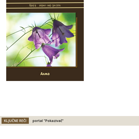
KLJUČNE REČI
portal "Pokazivač"