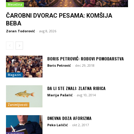
Mesečina
ČAROBNI DVORAC PESAMA: KOMŠIJA
BEBA
Zoran Todorović
-
avg 8, 2026
BORIS PETROVIĆ: ROBOVI POMODARSTVA
Boris Petrović
-
dec 29, 2018
Magazin
DA LI STE ZNALI: ZLATNA RIBICA
Marija Pašalić
-
avg 10, 2014
Zanimljivosti
DNEVNA DOZA AFORIZMA
Peko Laličić
-
okt 2, 2017