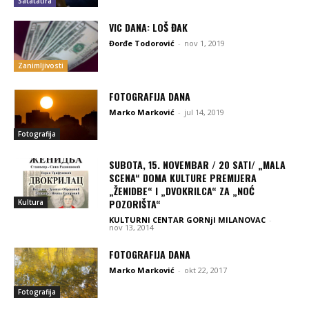
Satatatira
VIC DANA: LOŠ ĐAK
Đorđe Todorović
-
nov 1, 2019
Zanimljivosti
FOTOGRAFIJA DANA
Marko Marković
-
jul 14, 2019
Fotografija
SUBOTA, 15. NOVEMBAR / 20 SATI/ „MALA
SCENA“ DOMA KULTURE PREMIJERA
„ŽENIDBE“ I „DVOKRILCA“ ZA „NOĆ
POZORIŠTA“
Kultura
KULTURNI CENTAR GORNjI MILANOVAC
-
nov 13, 2014
FOTOGRAFIJA DANA
Marko Marković
-
okt 22, 2017
Fotografija