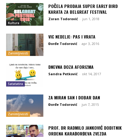
POČELA PRODAJA SUPER EARLY BIRD
KARATA ZA BELGREAT FESTIVAL
Zoran Todorović
-
jun 1, 2018
Kultura
VIC NEDELJE: PAS I VRATA
Đorđe Todorović
-
apr 3, 2016
Zanimljivosti
DNEVNA DOZA AFORIZMA
Sandra Petković
-
okt 14, 2017
Satatatira
ZA MIRAN SAN I DOBAR DAN
Đorđe Todorović
-
jun 7, 2015
Zanimljivosti
PROF. DR RADMILO JANKOVIĆ DOBITNIK
ORDENA KARAĐORĐEVA ZVEZDA