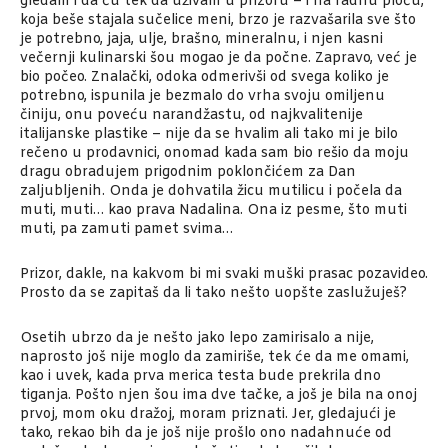
gledam i da ću tek da uživam u prizoru – i na radnu ploču,
koja beše stajala sučelice meni, brzo je razvašarila sve što
je potrebno, jaja, ulje, brašno, mineralnu, i njen kasni
večernji kulinarski šou mogao je da počne. Zapravo, već je
bio počeo. Znalački, odoka odmerivši od svega koliko je
potrebno, ispunila je bezmalo do vrha svoju omiljenu
činiju, onu poveću narandžastu, od najkvalitenije
italijanske plastike – nije da se hvalim ali tako mi je bilo
rečeno u prodavnici, onomad kada sam bio rešio da moju
dragu obradujem prigodnim poklončićem za Dan
zaljubljenih. Onda je dohvatila žicu mutilicu i počela da
muti, muti… kao prava Nadalina. Ona iz pesme, što muti
muti, pa zamuti pamet svima…
Prizor, dakle, na kakvom bi mi svaki muški prasac pozavideo.
Prosto da se zapitaš da li tako nešto uopšte zaslužuješ?
Osetih ubrzo da je nešto jako lepo zamirisalo a nije,
naprosto još nije moglo da zamiriše, tek će da me omami,
kao i uvek, kada prva merica testa bude prekrila dno
tiganja. Pošto njen šou ima dve tačke, a još je bila na onoj
prvoj, mom oku dražoj, moram priznati. Jer, gledajući je
tako, rekao bih da je još nije prošlo ono nadahnuće od