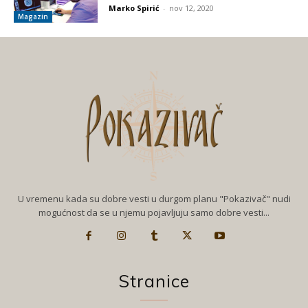
Marko Spirić
-
nov 12, 2020
Magazin
U vremenu kada su dobre vesti u durgom planu "Pokazivač" nudi
mogućnost da se u njemu pojavljuju samo dobre vesti...
Stranice