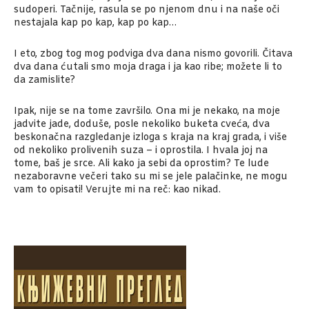
sudoperi. Tačnije, rasula se po njenom dnu i na naše oči
nestajala kap po kap, kap po kap…
I eto, zbog tog mog podviga dva dana nismo govorili. Čitava
dva dana ćutali smo moja draga i ja kao ribe; možete li to
da zamislite?
Ipak, nije se na tome završilo. Ona mi je nekako, na moje
jadvite jade, doduše, posle nekoliko buketa cveća, dva
beskonačna razgledanje izloga s kraja na kraj grada, i više
od nekoliko prolivenih suza – i oprostila. I hvala joj na
tome, baš je srce. Ali kako ja sebi da oprostim? Te lude
nezaboravne večeri tako su mi se jele palačinke, ne mogu
vam to opisati! Verujte mi na reč: kao nikad.