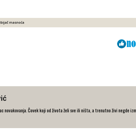
zbijač masnoća
Viber
ReddIt
ić
 novakovanja. Čovek koji od života želi sve ili ništa, a trenutno živi negde iz