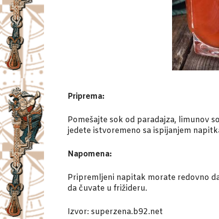
Priprema:
Pomešajte sok od paradajza, limunov sok
jedete istvoremeno sa ispijanjem napitka
Napomena:
Pripremljeni napitak morate redovno da p
da čuvate u frižideru.
Izvor: superzena.b92.net