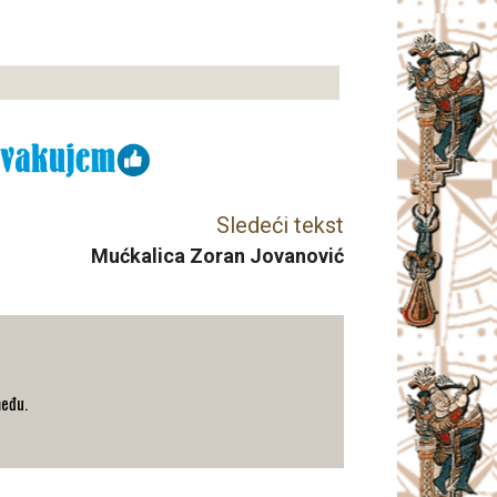
Sledeći tekst
Mućkalica Zoran Jovanović
među.