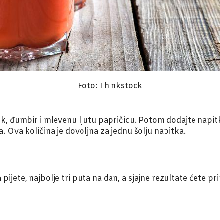
Foto: Thinkstock
, đumbir i mlevenu ljutu papričicu. Potom dodajte napitku
. Ova količina je dovoljna za jednu šolju napitka.
ijete, najbolje tri puta na dan, a sjajne rezultate ćete pri