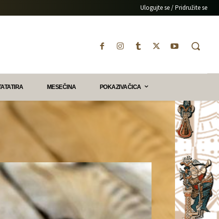
Ulogujte se / Pridružite se
TATATIRA
MESEČINA
POKAZIVAČICA