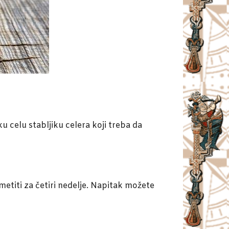
 celu stabljiku celera koji treba da
metiti za četiri nedelje. Napitak možete