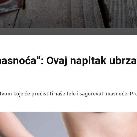
masnoća“: Ovaj napitak ubrz
e
tvom koje će pročistiti naše telo i sagorevati masnoće. Pr