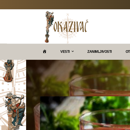
P
VESTI
ZANIMLJIVOSTI
OT
O
K
A
Z