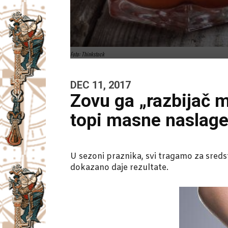
Foto: Thinkstock
DEC 11, 2017
Zovu ga „razbijač 
topi masne naslag
U sezoni praznika, svi tragamo za sreds
dokazano daje rezultate.