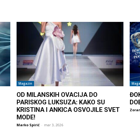
Magazin
Maga
OD MILANSKIH OVACIJA DO
ĐO
PARISKOG LUKSUZA: KAKO SU
DO
KRISTINA I ANKICA OSVOJILE SVET
Zoran
MODE!
Marko Spirić
-
mar 3, 2026