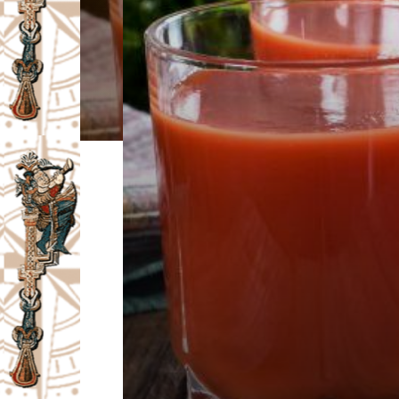
I
V
A
Č