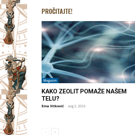
PROČITAJTE!
Magazin
KAKO ZEOLIT POMAŽE NAŠEM
TELU?
Ema Vitković
-
avg 2, 2026