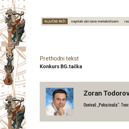
KLJUČNE REČI
napitak ubrzava metabolizam
ra
Facebook
X
Email
Prethodni tekst
Konkurs BG.tačka
Zoran Todorov
Osnivač „Pokazivača“. Tvorac