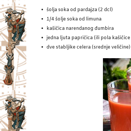
šolja soka od pardajza (2 dcl)
1/4 šolje soka od limuna
kašičica narendanog đumbira
jedna ljuta papričica (ili pola kašičic
dve stabljike celera (srednje veličine)