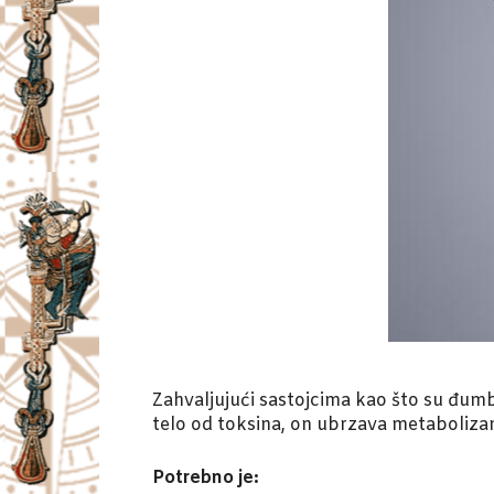
Zahvaljujući sastojcima kao što su đumbi
telo od toksina, on ubrzava metabolizam
Potrebno je: