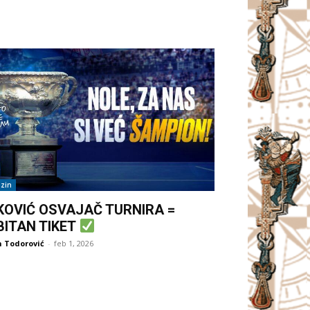
zin
KOVIĆ OSVAJAČ TURNIRA =
BITAN TIKET
 Todorović
-
feb 1, 2026