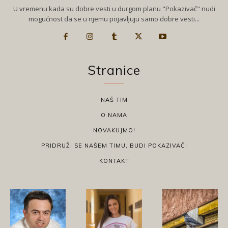
U vremenu kada su dobre vesti u durgom planu "Pokazivač" nudi
mogućnost da se u njemu pojavljuju samo dobre vesti...
Stranice
NAŠ TIM
O NAMA
NOVAKUJMO!
PRIDRUŽI SE NAŠEM TIMU, BUDI POKAZIVAČ!
KONTAKT