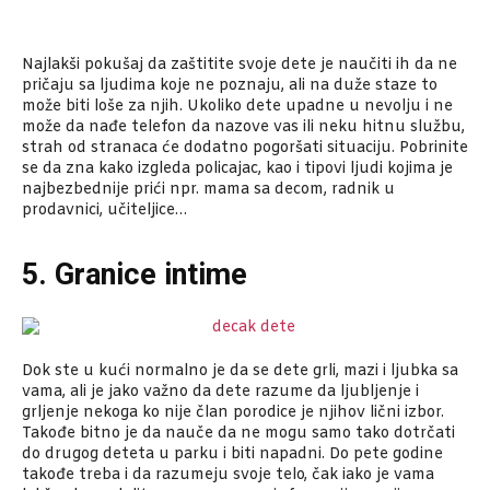
Najlakši pokušaj da zaštitite svoje dete je naučiti ih da ne
pričaju sa ljudima koje ne poznaju, ali na duže staze to
može biti loše za njih. Ukoliko dete upadne u nevolju i ne
može da nađe telefon da nazove vas ili neku hitnu službu,
strah od stranaca će dodatno pogoršati situaciju. Pobrinite
se da zna kako izgleda policajac, kao i tipovi ljudi kojima je
najbezbednije prići npr. mama sa decom, radnik u
prodavnici, učiteljice…
5. Granice intime
Dok ste u kući normalno je da se dete grli, mazi i ljubka sa
vama, ali je jako važno da dete razume da ljubljenje i
grljenje nekoga ko nije član porodice je njihov lični izbor.
Takođe bitno je da nauče da ne mogu samo tako dotrčati
do drugog deteta u parku i biti napadni. Do pete godine
takođe treba i da razumeju svoje telo, čak iako je vama