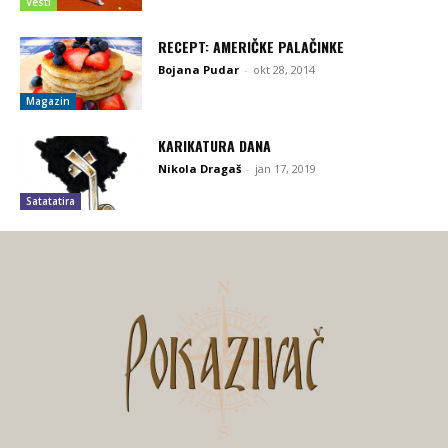
Vesti
RECEPT: AMERIČKE PALAČINKE
Bojana Pudar
-
okt 28, 2014
Magazin
KARIKATURA DANA
Nikola Dragaš
-
jan 17, 2019
Satatatira