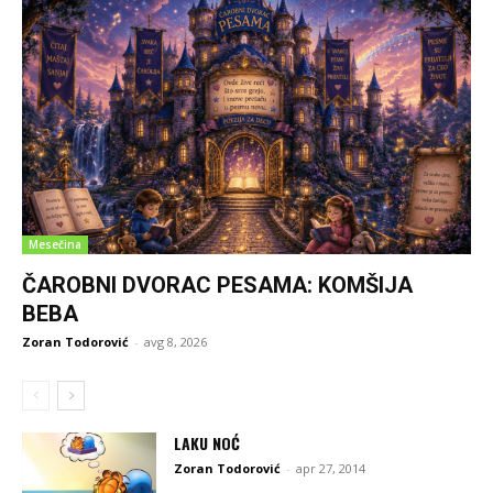
Mesečina
ČAROBNI DVORAC PESAMA: KOMŠIJA
BEBA
Zoran Todorović
-
avg 8, 2026
LAKU NOĆ
Zoran Todorović
-
apr 27, 2014