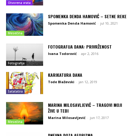
Otvorena vrata
SPOMENKA DENDA HAMOVIĆ – SETNE REKE
Spomenka Denda Hamović
-
jul 10, 2021
Mesečina
FOTOGRAFIJA DANA: PRIVRŽENOST
Ivana Todorović
-
apr 2, 2016
Fotografija
KARIKATURA DANA
Tode Blaževski
-
jan 12, 2019
Satatatira
MARINA MILOSAVLJEVIĆ – TRAGOVI MOJI
ŽIVE U TEBI
Marina Milosavljević
-
jun 17, 2017
Mesečina
DNEVNA DOZA AFORIZMA