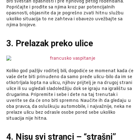
biti svestan opasnosti i pre njihovog petog rođendana.
Popričajte i prođite sa njima kroz par potencijalnih
opasnosti, objasnite da je pogrešno zvati hitnu službu
ukoliko situacija to ne zahteva i obavezo uvežbajte sa
njima brojeve.
3. Prelazak preko ulice
Koliko god pažljiv roditelj bili, dogodiće se momenat kada će
vaše dete biti prinuđeno da samo pređe ulicu-bilo da im se
otkotrljala lopta na ulicu, njihov prijtelj je na drugoj strani
ulice ili su ugledali sladoledžiju dok se igraju na igralištu sa
drugarima. Pripremite i sebe i dete na taj trenutak i
uverite se da će ono biti spremno. Naučite ih da gledaju u
oba pravca, da osluškuju automobile, i najvažnije, neka ne
prelaze ulicu bez odrasle osobe pored sebe ukoliko
situacija nije hitna.
4. Nisu svi stranci – “strašni”