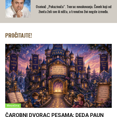
Osnivač „Pokazivača“. Tvorac novakovanja. Čovek koji od
života želi sve ili ništa, a trenutno živi negde između.
PROČITAJTE!
Mesečina
ČAROBNI DVORAC PESAMA: DEDA PAUN