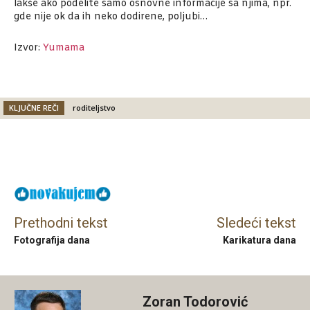
lakše ako podelite samo osnovne informacije sa njima, npr.
gde nije ok da ih neko dodirene, poljubi…
Izvor:
Yumama
KLJUČNE REČI
roditeljstvo
Facebook
X
Email
Prethodni tekst
Sledeći tekst
Fotografija dana
Karikatura dana
Zoran Todorović