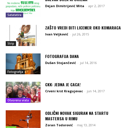
Dejan Dimitrijević Mita
-
apr 2, 2017
Satatatira
ZAŠTO VREDI BITI LICEMER OKO KOMARACA
Ivan Veljković
-
jul 26, 2015
Strip
FOTOGRAFIJA DANA
Dušan Stojančević
-
jul 14, 2016
Fotografija
CKK: JEDNA JE CACA!
Crveni krst Kragujevac
-
jun 14, 2017
Otvorena vrata
ODLIČNI NOVAK SIGURAN NA STARTU
MASTERSA U RIMU
Zoran Todorović
-
maj 13, 2014