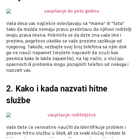
Vaša deca vas najčešće oslovljavaju sa “mama” ili “tata”
tako da možda nemaju pravu predstavu da njihovi roditelji
imaju prava imena. Pobrinite se da dete zna vaše ime i
prezime, pogotovo ukoliko se vaše prezime razlikuje od
njegovog. Takođe, vežbajte svoj broj telefona sa njim dok
ga ne nauči napamet (možete napraviti da zvuči kao
pesmica kako bi lakše zapamtio), na taj način, u slučaju
opasnosti ili problema mogu pozajmiti telefon od nekoga i
nazvati vas.
2. Kako i kada nazvati hitne
službe
Vaše dete će verovatno naučiti da identifikuje problem i
pozove hitnu službu u školi, ali za svaki slučaj trebalo bi