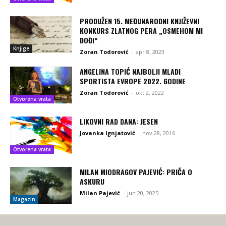
PRODUŽEN 15. MEĐUNARODNI KNJIŽEVNI
KONKURS ZLATNOG PERA „OSMEHOM MI
DOĐI“
Knjige
Zoran Todorović
-
apr 8, 2023
ANGELINA TOPIĆ NAJBOLJI MLADI
SPORTISTA EVROPE 2022. GODINE
Zoran Todorović
-
okt 2, 2022
Otvorena vrata
LIKOVNI RAD DANA: JESEN
Jovanka Ignjatović
-
nov 28, 2016
Otvorena vrata
MILAN MIODRAGOV PAJEVIĆ: PRIČA O
ASKURU
Milan Pajević
-
jun 20, 2025
Magazin