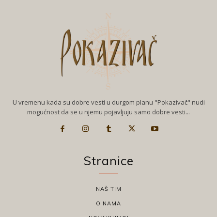
U vremenu kada su dobre vesti u durgom planu "Pokazivač" nudi
mogućnost da se u njemu pojavljuju samo dobre vesti...
Stranice
NAŠ TIM
O NAMA