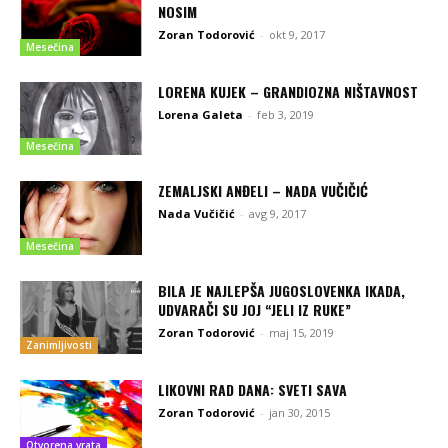
NOSIM
Zoran Todorović
-
okt 9, 2017
Mesečina
LORENA KUJEK – GRANDIOZNA NIŠTAVNOST
Lorena Galeta
-
feb 3, 2019
Mesečina
ZEMALJSKI ANĐELI – NADA VUČIČIĆ
Nada Vučičić
-
avg 9, 2017
Mesečina
BILA JE NAJLEPŠA JUGOSLOVENKA IKADA,
UDVARAČI SU JOJ “JELI IZ RUKE”
Zoran Todorović
-
maj 15, 2019
Zanimljivosti
LIKOVNI RAD DANA: SVETI SAVA
Zoran Todorović
-
jan 30, 2015
Otvorena vrata