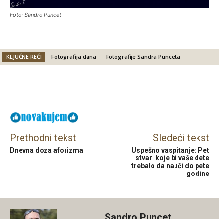
Foto: Sandro Puncet
KLJUČNE REČI
Fotografija dana
Fotografije Sandra Punceta
Facebook
X
Email
Prethodni tekst
Sledeći tekst
Dnevna doza aforizma
Uspešno vaspitanje: Pet
stvari koje bi vaše dete
trebalo da nauči do pete
godine
Sandro Puncet