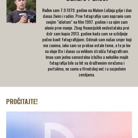
Rođen sam 7.9.1979. godine na Malom Lošinju gdje i dan
danas živim i radim. Prve fotografije sam napravio sam
svojim "idiotom" na film 1997. godine i sa njim sam
ulovio prve munje. Zbog financijskih nedostataka prvi
dslr sam kupio 2013. godine kada sam se ozbiljnije
počeo bavit fotografijijom. Odmah sam našao smjer koji
me zanima, iako sam se probao ostale teme, a to je lov
na oluje što i danas sa velikom strašću fotografiram.
Imao sam jednu samostalnu izložbu a nekoliko mojih
fotografija bile su hit na društvenim mrežama i
portalima, ne samo u Hrvatskoj već i u susjednim
zemljama.
PROČITAJTE!