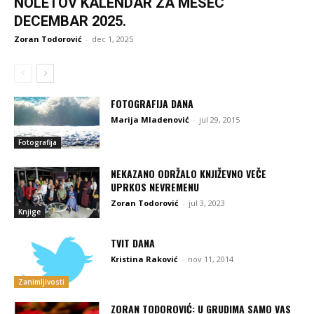
NOLETOV KALENDAR ZA MESEC
DECEMBAR 2025.
Zoran Todorović
-
dec 1, 2025
FOTOGRAFIJA DANA
Marija Mladenović
-
jul 29, 2015
Fotografija
NEKAZANO ODRŽALO KNJIŽEVNO VEČE
UPRKOS NEVREMENU
Zoran Todorović
-
jul 3, 2023
Knjige
TVIT DANA
Kristina Raković
-
nov 11, 2014
Zanimljivosti
ZORAN TODOROVIĆ: U GRUDIMA SAMO VAS