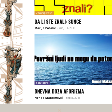
Zanimljivosti
DA LI STE ZNALI: SUNCE
Marija Pašalić
-
maj 31, 2018
Satatatira
DNEVNA DOZA AFORIZMA
Nenad Maksimović
-
feb 8, 2018