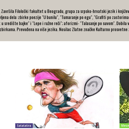
avršila Filološki fakultet u Beogradu, grupa za srpsko-hrvatski jezik i književ
ljena dela: zbirke poezije "U bunilu", "Tumaranje po egu", "Grafiti po zastorima
t u središte bajke" i "Lepe i ružne reči"; aforizmi- "Talasanje po suvom". Dobila
zbirkama. Prevođena na više jezika. Nosilac Zlatne značke Kulturno prosvetne z
Satatatira
Mese