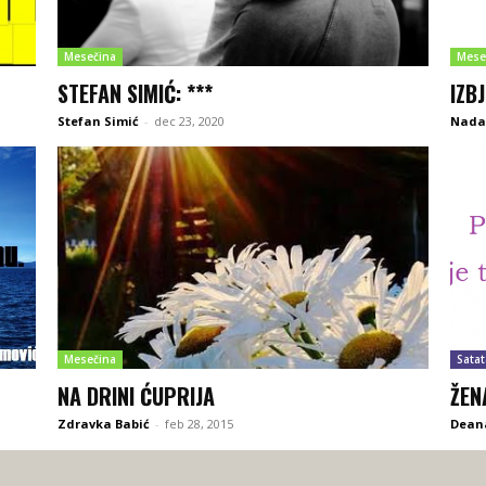
Mesečina
Mese
STEFAN SIMIĆ: ***
IZB
Stefan Simić
-
dec 23, 2020
Nada 
Mesečina
Satat
NA DRINI ĆUPRIJA
ŽEN
Zdravka Babić
-
feb 28, 2015
Deana