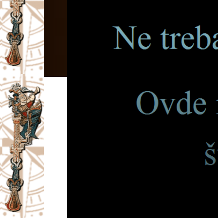
I
V
A
Č