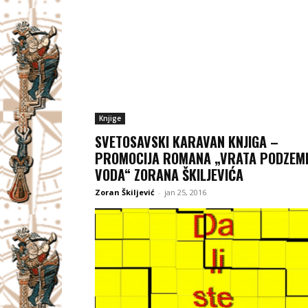
Knjige
SVETOSAVSKI KARAVAN KNJIGA –
PROMOCIJA ROMANA „VRATA PODZEM
VODA“ ZORANA ŠKILJEVIĆA
Zoran Škiljević
-
jan 25, 2016