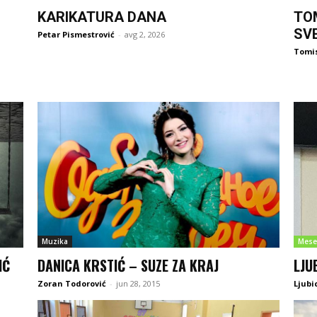
KARIKATURA DANA
TO
SV
Petar Pismestrović
-
avg 2, 2026
Tomi
Muzika
Mese
IĆ
DANICA KRSTIĆ – SUZE ZA KRAJ
LJU
Zoran Todorović
-
jun 28, 2015
Ljubi