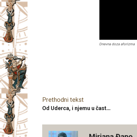
Dnevna doza aforizma
Facebook
X
Email
Prethodni tekst
Od Uderca, i njemu u čast…
Mirjana Đapo