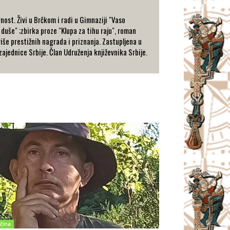
nost. Živi u Brčkom i radi u Gimnaziji "Vaso
 duše" ;zbirka proze "Klupa za tihu raju", roman
 više prestižnih nagrada i priznanja. Zastupljena u
ajednice Srbije. Član Udruženja književnika Srbije.
čina