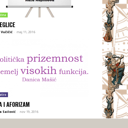
čina
JEGLICE
Vučičić
-
maj 11, 2016
atira
A I AFORIZAM
 Sailović
-
nov 19, 2016