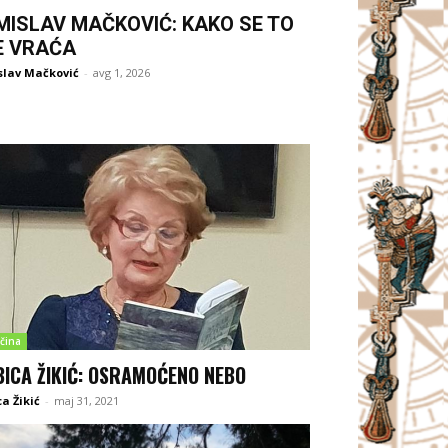
MISLAV MAČKOVIĆ: KAKO SE TO
E VRAĆA
slav Mačković
-
avg 1, 2026
čina
BICA ŽIKIĆ: OSRAMOĆENO NEBO
ca Žikić
-
maj 31, 2021