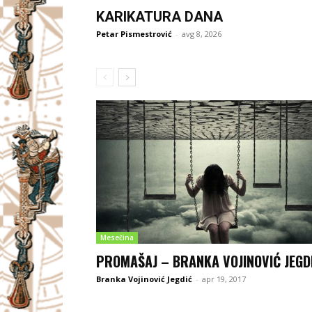
KARIKATURA DANA
Petar Pismestrović
-
avg 8, 2026
Mesečina
PROMAŠAJ – BRANKA VOJINOVIĆ JEGD
Branka Vojinović Jegdić
-
apr 19, 2017