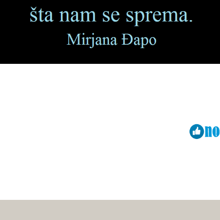
Viber
ReddIt