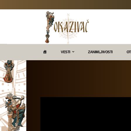
P
VESTI
ZANIMLJIVOSTI
OT
O
K
A
Z