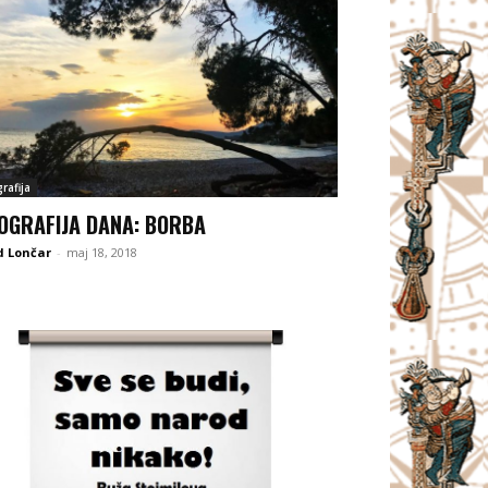
rafija
OGRAFIJA DANA: BORBA
d Lončar
-
maj 18, 2018