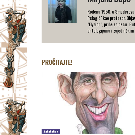
Rođena 1950. u Smederevu. Z
Pelagić" kao profesor. Objav
"Elysion", priče za decu "Pu
antologijama i zajedničkim 
PROČITAJTE!
Satatatira