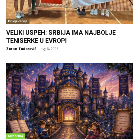
Priključenija
VELIKI USPEH: SRBIJA IMA NAJBOLJE
TENISERKE U EVROPI
Zoran Todorović
-
avg 8, 2026
Mesečina