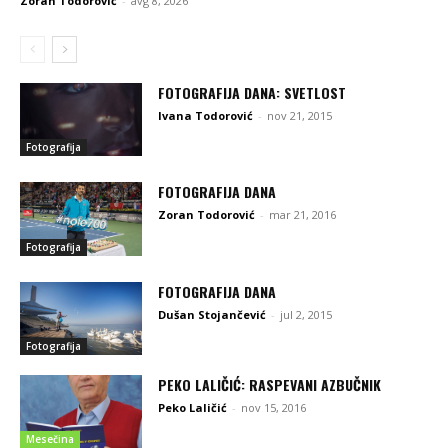
Zoran Todorović
-
avg 8, 2026
FOTOGRAFIJA DANA: SVETLOST
Ivana Todorović
-
nov 21, 2015
Fotografija
FOTOGRAFIJA DANA
Zoran Todorović
-
mar 21, 2016
Fotografija
FOTOGRAFIJA DANA
Dušan Stojančević
-
jul 2, 2015
Fotografija
PEKO LALIČIĆ: RASPEVANI AZBUČNIK
Peko Laličić
-
nov 15, 2016
Mesečina