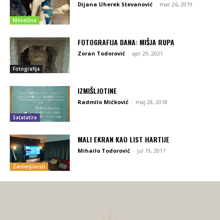
Dijana Uherek Stevanović
-
mar 26, 2019
Mesečina
FOTOGRAFIJA DANA: MIŠJA RUPA
Zoran Todorović
-
apr 29, 2021
Fotografija
IZMIŠLJOTINE
Radmilo Mićković
-
maj 28, 2018
Satatatira
MALI EKRAN KAO LIST HARTIJE
Mihailo Todorović
-
jul 19, 2017
Zanimljivosti