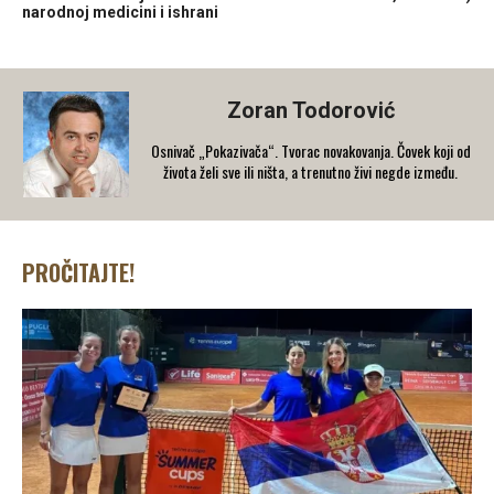
narodnoj medicini i ishrani
Zoran Todorović
Osnivač „Pokazivača“. Tvorac novakovanja. Čovek koji od
života želi sve ili ništa, a trenutno živi negde između.
PROČITAJTE!