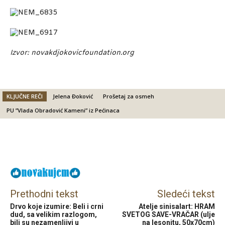
Izvor: novakdjokovicfoundation.org
KLJUČNE REČI
Jelena Đoković
Prošetaj za osmeh
PU ”Vlada Obradović Kameni” iz Pećinaca
Facebook
X
Email
Prethodni tekst
Sledeći tekst
Drvo koje izumire: Beli i crni
Atelje sinisalart: HRAM
dud, sa velikim razlogom,
SVETOG SAVE-VRAČAR (ulje
bili su nezamenljivi u
na lesonitu, 50x70cm)