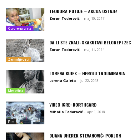
TEODORA PUTUJE – AKCIJA OSTAJE!
Zoran Todorović
-
maj 10, 2017
Otvorena vrata
DA LI STE ZNALI: SKAKUTAVI BELOREPI ZEC
Zoran Todorović
-
maj 11, 2014
Zanimljivosti
LORENA KUJEK – HEROJU TROUMIRANJA
Lorena Galeta
-
jul 22, 2018
Mesečina
VIDEO IGRE: NORTHGARD
Mihailo Todorović
-
apr 9, 2018
Film
DIJANA UHEREK STEVANOVIĆ: POKLON