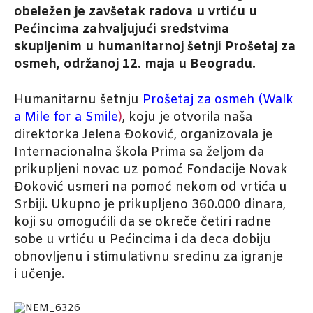
obeležen je zavšetak radova u vrtiću u
Pećincima zahvaljujući sredstvima
skupljenim u humanitarnoj šetnji Prošetaj za
osmeh, održanoj 12. maja u Beogradu.
Humanitarnu šetnju
Prošetaj za osmeh (Walk
a Mile for a Smile
)
, koju je otvorila naša
direktorka Jelena Đoković, organizovala je
Internacionalna škola Prima sa željom da
prikupljeni novac uz pomoć Fondacije Novak
Đoković usmeri na pomoć nekom od vrtića u
Srbiji. Ukupno je prikupljeno 360.000 dinara,
koji su omogućili da se okreče četiri radne
sobe u vrtiću u Pećincima i da deca dobiju
obnovljenu i stimulativnu sredinu za igranje
i učenje.