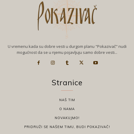
U vremenu kada su dobre vesti u durgom planu "Pokazivač" nudi
mogućnost da se u njemu pojavljuju samo dobre vesti...
Stranice
NAŠ TIM
O NAMA
NOVAKUJMO!
PRIDRUŽI SE NAŠEM TIMU, BUDI POKAZIVAČ!