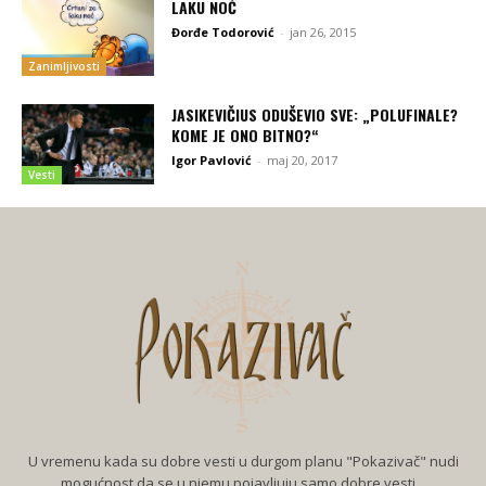
LAKU NOĆ
Đorđe Todorović
-
jan 26, 2015
Zanimljivosti
JASIKEVIČIUS ODUŠEVIO SVE: „POLUFINALE?
KOME JE ONO BITNO?“
Igor Pavlović
-
maj 20, 2017
Vesti
U vremenu kada su dobre vesti u durgom planu "Pokazivač" nudi
mogućnost da se u njemu pojavljuju samo dobre vesti...