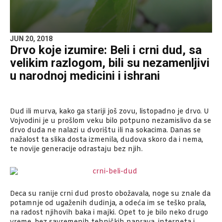
JUN 20, 2018
Drvo koje izumire: Beli i crni dud, sa
velikim razlogom, bili su nezamenljivi
u narodnoj medicini i ishrani
Dud ili murva, kako ga stariji još zovu, listopadno je drvo. U
Vojvodini je u prošlom veku bilo potpuno nezamislivo da se
drvo duda ne nalazi u dvorištu ili na sokacima. Danas se
nažalost ta slika dosta izmenila, dudova skoro da i nema,
te novije generacije odrastaju bez njih.
Deca su ranije crni dud prosto obožavala, noge su znale da
potamnje od ugaženih dudinja, a odeća im se teško prala,
na radost njihovih baka i majki. Opet to je bilo neko drugo