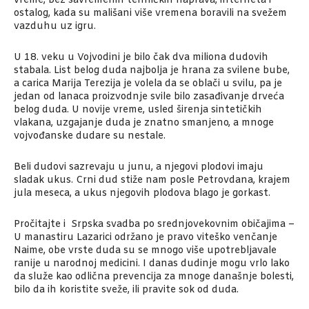
vreme, bez savremenih tehničkih naprava, interneta i
ostalog, kada su mališani više vremena boravili na svežem
vazduhu uz igru.
U 18. veku u Vojvodini je bilo čak dva miliona dudovih
stabala. List belog duda najbolja je hrana za svilene bube,
a carica Marija Terezija je volela da se oblači u svilu, pa je
jedan od lanaca proizvodnje svile bilo zasađivanje drveća
belog duda. U novije vreme, usled širenja sintetičkih
vlakana, uzgajanje duda je znatno smanjeno, a mnoge
vojvođanske dudare su nestale.
Beli dudovi sazrevaju u junu, a njegovi plodovi imaju
sladak ukus. Crni dud stiže nam posle Petrovdana, krajem
jula meseca, a ukus njegovih plodova blago je gorkast.
Pročitajte i
Srpska svadba po srednjovekovnim običajima –
U manastiru Lazarici održano je pravo viteško venčanje
Naime, obe vrste duda su se mnogo više upotrebljavale
ranije u narodnoj medicini. I danas dudinje mogu vrlo lako
da služe kao odlična prevencija za mnoge današnje bolesti,
bilo da ih koristite sveže, ili pravite sok od duda.