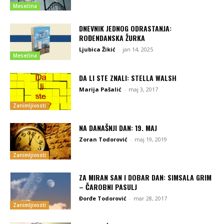
Mesečina
DNEVNIK JEDNOG ODRASTANJA:
ROĐENDANSKA ŽURKA
Ljubica Žikić
-
jan 14, 2025
Mesečina
DA LI STE ZNALI: STELLA WALSH
Marija Pašalić
-
maj 3, 2017
Zanimljivosti
NA DANAŠNJI DAN: 19. MAJ
Zoran Todorović
-
maj 19, 2019
Zanimljivosti
ZA MIRAN SAN I DOBAR DAN: SIMSALA GRIM
– ČAROBNI PASULJ
Đorđe Todorović
-
mar 28, 2017
Zanimljivosti