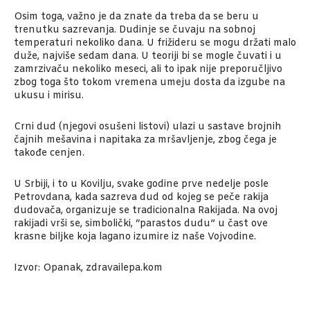
Osim toga, važno je da znate da treba da se beru u
trenutku sazrevanja. Dudinje se čuvaju na sobnoj
temperaturi nekoliko dana. U frižideru se mogu držati malo
duže, najviše sedam dana. U teoriji bi se mogle čuvati i u
zamrzivaču nekoliko meseci, ali to ipak nije preporučljivo
zbog toga što tokom vremena umeju dosta da izgube na
ukusu i mirisu.
Crni dud (njegovi osušeni listovi) ulazi u sastave brojnih
čajnih mešavina i napitaka za mršavljenje, zbog čega je
takođe cenjen.
U Srbiji, i to u Kovilju, svake godine prve nedelje posle
Petrovdana, kada sazreva dud od kojeg se peče rakija
dudovača, organizuje se tradicionalna Rakijada. Na ovoj
rakijadi vrši se, simbolički, “parastos dudu” u čast ove
krasne biljke koja lagano izumire iz naše Vojvodine.
Izvor: Opanak, zdravailepa.kom