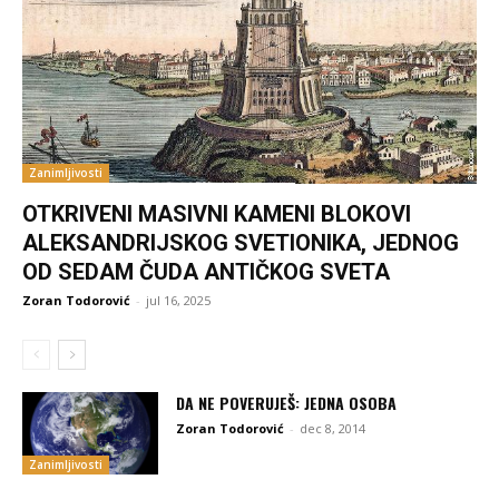
Zanimljivosti
OTKRIVENI MASIVNI KAMENI BLOKOVI
ALEKSANDRIJSKOG SVETIONIKA, JEDNOG
OD SEDAM ČUDA ANTIČKOG SVETA
Zoran Todorović
-
jul 16, 2025
DA NE POVERUJEŠ: JEDNA OSOBA
Zoran Todorović
-
dec 8, 2014
Zanimljivosti