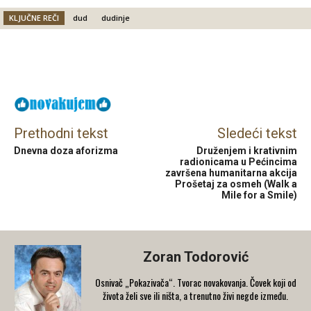
KLJUČNE REČI
dud
dudinje
Facebook
X
Email
Prethodni tekst
Sledeći tekst
Dnevna doza aforizma
Druženjem i krativnim
radionicama u Pećincima
završena humanitarna akcija
Prošetaj za osmeh (Walk a
Mile for a Smile)
Zoran Todorović
Osnivač „Pokazivača“. Tvorac novakovanja. Čovek koji od
života želi sve ili ništa, a trenutno živi negde između.