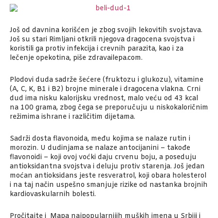
Još od davnina korišćen je zbog svojih lekovitih svojstava.
Još su stari Rimljani otkrili njegova dragocena svojstva i
koristili ga protiv infekcija i crevnih parazita, kao i za
lečenje opekotina, piše zdravailepa.com.
Plodovi duda sadrže šećere (fruktozu i glukozu), vitamine
(A, C, K, B1 i B2) brojne minerale i dragocena vlakna. Crni
dud ima nisku kalorijsku vrednost, malo veću od 43 kcal
na 100 grama, zbog čega se preporučuju u niskokaloričnim
režimima ishrane i različitim dijetama.
Sadrži dosta flavonoida, među kojima se nalaze rutin i
morozin. U dudinjama se nalaze antocijanini – takođe
flavonoidi – koji ovoj voćki daju crvenu boju, a poseduju
antioksidantna svojstva i deluju protiv starenja. Još jedan
moćan antioksidans jeste resveratrol, koji obara holesterol
i na taj način uspešno smanjuje rizike od nastanka brojnih
kardiovaskularnih bolesti.
Pročitajte i
Mapa najpopularnijih muških imena u Srbiji i