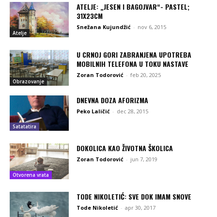
ATELJE: „JESEN I BAGOJVAR“- PASTEL;
31X23CM
Snežana Kujundžić
-
nov 6, 2015
Atelje
U CRNOJ GORI ZABRANJENA UPOTREBA
MOBILNIH TELEFONA U TOKU NASTAVE
Zoran Todorović
-
feb 20, 2025
Obrazovanje
DNEVNA DOZA AFORIZMA
Peko Laličić
-
dec 28, 2015
Satatatira
DOKOLICA KAO ŽIVOTNA ŠKOLICA
Zoran Todorović
-
jun 7, 2019
Otvorena vrata
TODE NIKOLETIĆ: SVE DOK IMAM SNOVE
Tode Nikoletić
-
apr 30, 2017