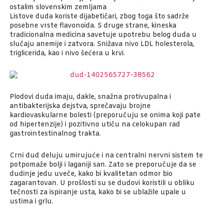
ostalim slovenskim zemljama
Listove duda koriste dijabetičari, zbog toga što sadrže
posebne vrste flavonoida. S druge strane, kineska
tradicionalna medicina savetuje upotrebu belog duda u
slučaju anemije i zatvora. Snižava nivo LDL holesterola,
triglicerida, kao i nivo šećera u krvi.
Plodovi duda imaju, dakle, snažna protivupalna i
antibakterijska dejstva, sprečavaju brojne
kardiovaskularne bolesti (preporučuju se onima koji pate
od hipertenzije) i pozitivno utiču na celokupan rad
gastrointestinalnog trakta.
Crni dud deluju umirujuće i na centralni nervni sistem te
potpomaže bolji i laganiji san. Zato se preporučuje da se
dudinje jedu uveče, kako bi kvalitetan odmor bio
zagarantovan. U prošlosti su se dudovi koristili u obliku
tečnosti za ispiranje usta, kako bi se ublažile upale u
ustima i grlu.