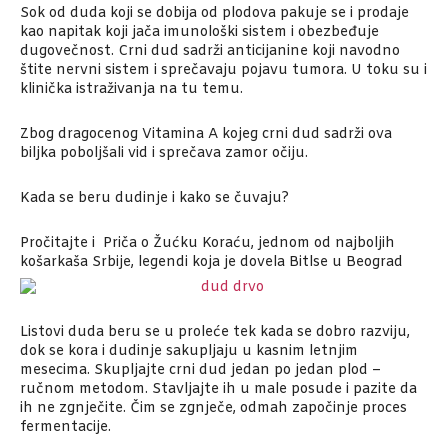
Sok od duda koji se dobija od plodova pakuje se i prodaje
kao napitak koji jača imunološki sistem i obezbeđuje
dugovečnost. Crni dud sadrži anticijanine koji navodno
štite nervni sistem i sprečavaju pojavu tumora. U toku su i
klinička istraživanja na tu temu.
Zbog dragocenog Vitamina A kojeg crni dud sadrži ova
biljka poboljšali vid i sprečava zamor očiju.
Kada se beru dudinje i kako se čuvaju?
Pročitajte i
Priča o Žućku Koraću, jednom od najboljih
košarkaša Srbije, legendi koja je dovela Bitlse u Beograd
Listovi duda beru se u proleće tek kada se dobro razviju,
dok se kora i dudinje sakupljaju u kasnim letnjim
mesecima. Skupljajte crni dud jedan po jedan plod –
ručnom metodom. Stavljajte ih u male posude i pazite da
ih ne zgnječite. Čim se zgnječe, odmah započinje proces
fermentacije.