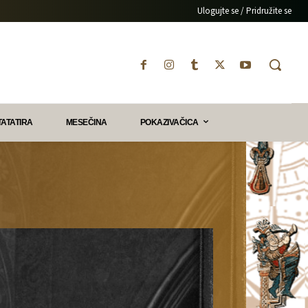
Ulogujte se / Pridružite se
TATATIRA
MESEČINA
POKAZIVAČICA