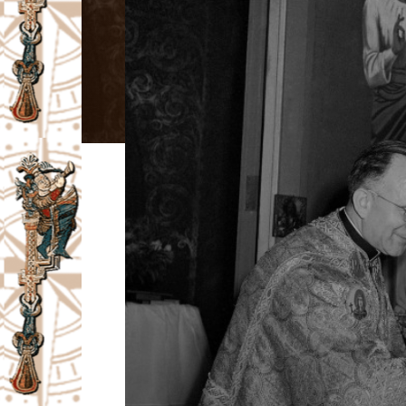
I
V
A
Č