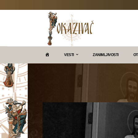
P
VESTI
ZANIMLJIVOSTI
OT
O
K
A
Z