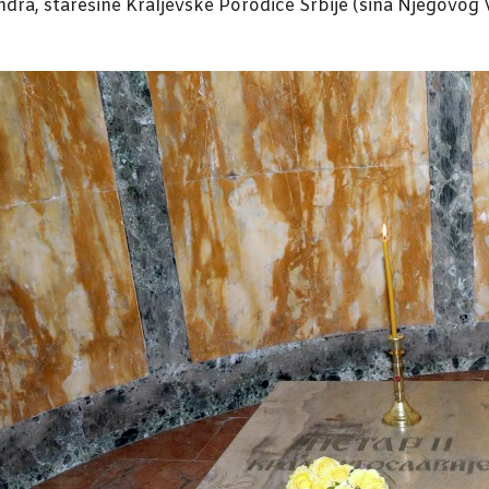
ra, starešine Kraljevske Porodice Srbije (sina Njegovog Ve