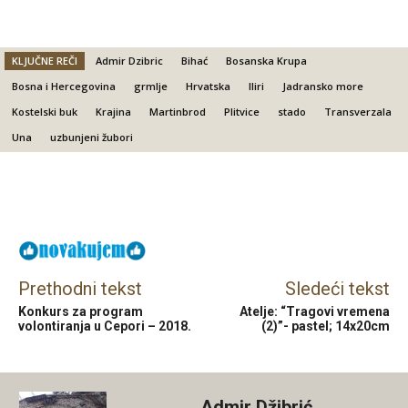
KLJUČNE REČI
Admir Dzibric
Bihać
Bosanska Krupa
Bosna i Hercegovina
grmlje
Hrvatska
Iliri
Jadransko more
Kostelski buk
Krajina
Martinbrod
Plitvice
stado
Transverzala
Una
uzbunjeni žubori
Facebook
X
Email
Prethodni tekst
Sledeći tekst
Konkurs za program
Atelje: “Tragovi vremena
volontiranja u Cepori – 2018.
(2)”- pastel; 14x20cm
Admir Džibrić