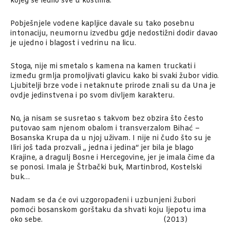
kojeg se ledilo sve u kostima.
Pobješnjele vodene kapljice davale su tako posebnu
intonaciju, neumornu izvedbu gdje nedostižni dodir davao
je ujedno i blagost i vedrinu na licu.
Stoga, nije mi smetalo s kamena na kamen truckati i
između grmlja promoljivati glavicu kako bi svaki žubor vidio.
Ljubitelji brze vode i netaknute prirode znali su da Una je
ovdje jedinstvena i po svom divljem karakteru.
No, ja nisam se susretao s takvom bez obzira što često
putovao sam njenom obalom i transverzalom Bihać –
Bosanska Krupa da u njoj uživam. I nije ni čudo što su je
Iliri još tada prozvali „ jedna i jedina“ jer bila je blago
Krajine, a dragulj Bosne i Hercegovine, jer je imala čime da
se ponosi. Imala je Štrbački buk, Martinbrod, Kostelski
buk…
Nadam se da će ovi uzgoropađeni i uzbunjeni žubori
pomoći bosanskom gorštaku da shvati koju ljepotu ima
oko sebe. (2013)