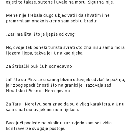
osjeti te talase, sutone i uvale na moru. Sigurno, nije.
Mene nije trebala dugo ubjeđivati i da shvatim i ne
promrmljam onako iskreno sam sebi u bradu:
„Zar ima išta što je ljepše od ovog“
No, ovdje tek poneki turista svrati što zna nisu samo mora
i jezera lijepa, takva je i Una kao rijeka.
Za Štrbački buk čuh odnedavno.
Jal’ što su Plitvice u samoj blizini oduvijek odvlačile pažnju,
jal’ zbog specifičnosti što na granici je i razdvaja sad
Hrvatsku i Bosnu i Hercegovinu.
Za Taru i Neretvu sam znao da su divljeg karaktera, a Unu
sam smatrao uvijek mirnom rijekom.
Bacajući poglede na okolinu razuvjerio sam se i vidio
kontraverze svugdje postoje.