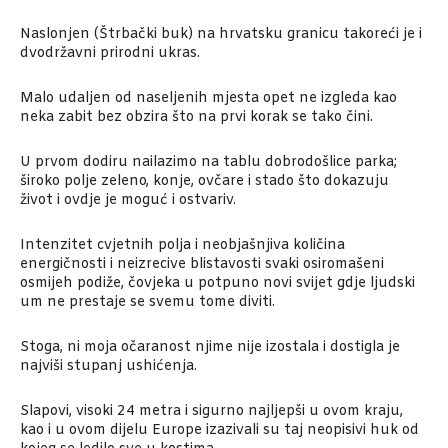
Naslonjen (Štrbački buk) na hrvatsku granicu takoreći je i
dvodržavni prirodni ukras.
Malo udaljen od naseljenih mjesta opet ne izgleda kao
neka zabit bez obzira što na prvi korak se tako čini.
U prvom dodiru nailazimo na tablu dobrodošlice parka;
široko polje zeleno, konje, ovčare i stado što dokazuju
život i ovdje je moguć i ostvariv.
Intenzitet cvjetnih polja i neobjašnjiva količina
energičnosti i neizrecive blistavosti svaki osiromašeni
osmijeh podiže, čovjeka u potpuno novi svijet gdje ljudski
um ne prestaje se svemu tome diviti.
Stoga, ni moja očaranost njime nije izostala i dostigla je
najviši stupanj ushićenja.
Slapovi, visoki 24 metra i sigurno najljepši u ovom kraju,
kao i u ovom dijelu Europe izazivali su taj neopisivi huk od