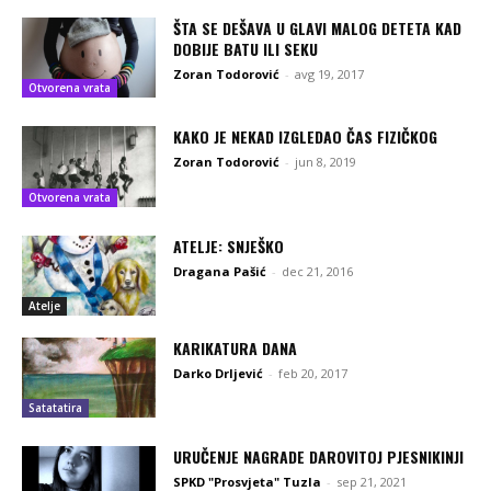
ŠTA SE DEŠAVA U GLAVI MALOG DETETA KAD
DOBIJE BATU ILI SEKU
Zoran Todorović
-
avg 19, 2017
Otvorena vrata
KAKO JE NEKAD IZGLEDAO ČAS FIZIČKOG
Zoran Todorović
-
jun 8, 2019
Otvorena vrata
ATELJE: SNJEŠKO
Dragana Pašić
-
dec 21, 2016
Atelje
KARIKATURA DANA
Darko Drljević
-
feb 20, 2017
Satatatira
URUČENJE NAGRADE DAROVITOJ PJESNIKINJI
SPKD "Prosvjeta" Tuzla
-
sep 21, 2021