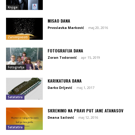
Knjige
MISAO DANA
Prvoslavka Marković
-
maj 20, 2016
Zanimljivosti
FOTOGRAFIJA DANA
Zoran Todorović
-
apr 15, 2019
Fotografija
KARIKATURA DANA
Darko Drljević
-
maj 1, 2017
Satatatira
SKRENIMO NA PRAVI PUT JANE ATANASOV
Deana Sailović
-
maj 12, 2016
Satatatira