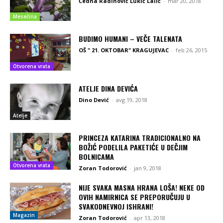
Čedna Radinović Lukić Lalić
-
mar 20, 2018
Mesečina
BUDIMO HUMANI – VEČE TALENATA
OŠ " 21. OKTOBAR" KRAGUJEVAC
-
feb 26, 2015
Otvorena vrata
ATELJE DINA DEVIĆA
Dino Dević
-
avg 19, 2018
Atelje
PRINCEZA KATARINA TRADICIONALNO NA
BOŽIĆ PODELILA PAKETIĆE U DEČJIM
BOLNICAMA
Otvorena vrata
Zoran Todorović
-
jan 9, 2018
NIJE SVAKA MASNA HRANA LOŠA! NEKE OD
OVIH NAMIRNICA SE PREPORUČUJU U
SVAKODNEVNOJ ISHRANI!
Magazin
Zoran Todorović
-
apr 13, 2018