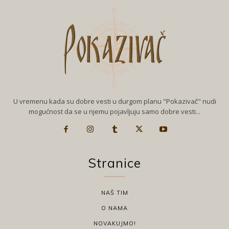
U vremenu kada su dobre vesti u durgom planu "Pokazivač" nudi
mogućnost da se u njemu pojavljuju samo dobre vesti...
Stranice
NAŠ TIM
O NAMA
NOVAKUJMO!