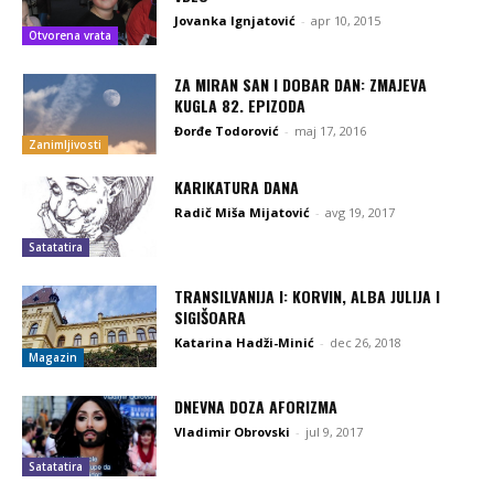
Jovanka Ignjatović
-
apr 10, 2015
Otvorena vrata
ZA MIRAN SAN I DOBAR DAN: ZMAJEVA
KUGLA 82. EPIZODA
Đorđe Todorović
-
maj 17, 2016
Zanimljivosti
KARIKATURA DANA
Radič Miša Mijatović
-
avg 19, 2017
Satatatira
TRANSILVANIJA I: KORVIN, ALBA JULIJA I
SIGIŠOARA
Katarina Hadži-Minić
-
dec 26, 2018
Magazin
DNEVNA DOZA AFORIZMA
Vladimir Obrovski
-
jul 9, 2017
Satatatira