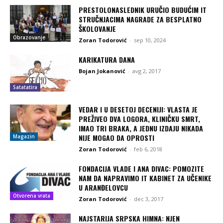
PRESTOLONASLEDNIK URUČIO BUDUĆIM IT
STRUČNJACIMA NAGRADE ZA BESPLATNO
ŠKOLOVANJE
Obrazovanje
Zoran Todorović
-
sep 10, 2024
KARIKATURA DANA
Bojan Jokanović
-
avg 2, 2017
Satatatira
VEDAR I U DESETOJ DECENIJI: VLASTA JE
PREŽIVEO DVA LOGORA, KLINIČKU SMRT,
IMAO TRI BRAKA, A JEDNU IZDAJU NIKADA
NIJE MOGAO DA OPROSTI
Magazin
Zoran Todorović
-
feb 6, 2018
FONDACIJA VLADE I ANA DIVAC: POMOZITE
NAM DA NAPRAVIMO IT KABINET ZA UČENIKE
U ARANĐELOVCU
Otvorena vrata
Zoran Todorović
-
dec 3, 2017
NAJSTARIJA SRPSKA HIMNA: NJEN