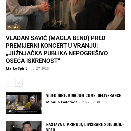
Muzika
VLADAN SAVIĆ (MAGLA BEND) PRED
PREMIJERNI KONCERT U VRANJU:
„JUŽNJAČKA PUBLIKA NEPOGREŠIVO
OSEĆA ISKRENOST“
Marko Spirić
-
jul 27, 2026
VIDEO IGRE: KINGDOM COME: DELIVERANCE
Mihailo Todorović
-
feb 26, 2018
Film
NASTAVA U PRIRODI, DIVČIBARE 2015.GOD.-
VDEO