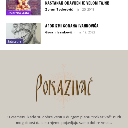
NASTANAK OBAVIJEN JE VELOM TAJNI!
Zoran Todorović
-
jan 25, 2018
Otvorena vrata
AFORIZMI GORANA IVANKOVIĆA
Goran Ivanković
-
maj 19, 2022
Satatatira
U vremenu kada su dobre vesti u durgom planu "Pokazivač" nudi
mogućnost da se u njemu pojavljuju samo dobre vesti...