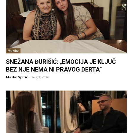
Muzika
SNEŽANA ĐURIŠIĆ: „EMOCIJA JE KLJUČ
BEZ NJE NEMA NI PRAVOG DERTA“
Marko Spirić
-
avg 1, 2026