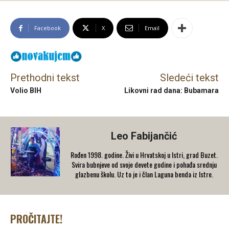
Facebook
X
Email
Prethodni tekst
Sledeći tekst
Volio BIH
Likovni rad dana: Bubamara
Leo Fabijančić
Rođen 1998. godine. Živi u Hrvatskoj u Istri, grad Buzet.
Svira bubnjeve od svoje devete godine i pohađa srednju
glazbenu školu. Uz to je i član Laguna benda iz Istre.
PROČITAJTE!