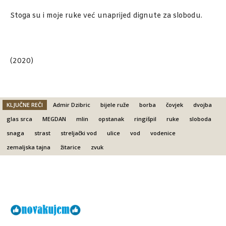
Stoga su i moje ruke već unaprijed dignute za slobodu.
(2020)
KLJUČNE REČI
Admir Dzibric
bijele ruže
borba
čovjek
dvojba
glas srca
MEGDAN
mlin
opstanak
ringišpil
ruke
sloboda
snaga
strast
streljački vod
ulice
vod
vodenice
zemaljska tajna
žitarice
zvuk
Facebook
X
Email