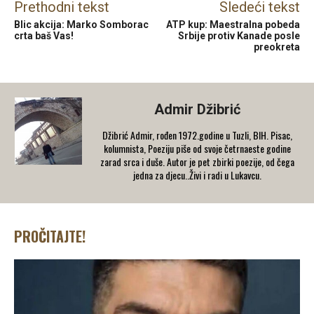
Prethodni tekst
Sledeći tekst
Blic akcija: Marko Somborac
ATP kup: Maestralna pobeda
crta baš Vas!
Srbije protiv Kanade posle
preokreta
Admir Džibrić
Džibrić Admir, rođen 1972.godine u Tuzli, BIH. Pisac,
kolumnista, Poeziju piše od svoje četrnaeste godine
zarad srca i duše. Autor je pet zbirki poezije, od čega
jedna za djecu..Živi i radi u Lukavcu.
PROČITAJTE!