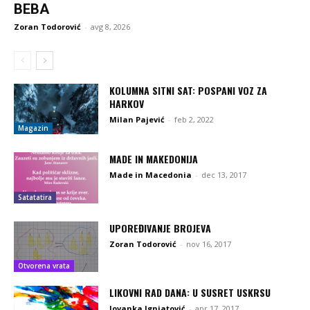
BEBA
Zoran Todorović
-
avg 8, 2026
KOLUMNA SITNI SAT: POSPANI VOZ ZA
HARKOV
Milan Pajević
-
feb 2, 2022
Magazin
MADE IN MAKEDONIJA
Made in Macedonia
-
dec 13, 2017
Satatatira
UPOREĐIVANJE BROJEVA
Zoran Todorović
-
nov 16, 2017
Otvorena vrata
LIKOVNI RAD DANA: U SUSRET USKRSU
Jovanka Ignjatović
-
apr 17, 2017