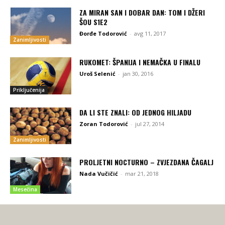
ZA MIRAN SAN I DOBAR DAN: TOM I DŽERI
ŠOU S1E2
Đorđe Todorović
-
avg 11, 2017
Zanimljivosti
RUKOMET: ŠPANIJA I NEMAČKA U FINALU
Uroš Selenić
-
jan 30, 2016
Priključenija
DA LI STE ZNALI: OD JEDNOG HILJADU
Zoran Todorović
-
jul 27, 2014
Zanimljivosti
PROLJETNI NOCTURNO – ZVJEZDANA ČAGALJ
Nada Vučičić
-
mar 21, 2018
Mesečina