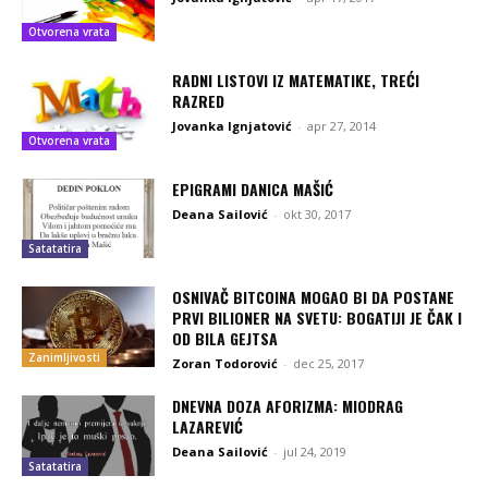
Otvorena vrata
RADNI LISTOVI IZ MATEMATIKE, TREĆI
RAZRED
Jovanka Ignjatović
-
apr 27, 2014
Otvorena vrata
EPIGRAMI DANICA MAŠIĆ
Deana Sailović
-
okt 30, 2017
Satatatira
OSNIVAČ BITCOINA MOGAO BI DA POSTANE
PRVI BILIONER NA SVETU: BOGATIJI JE ČAK I
OD BILA GEJTSA
Zanimljivosti
Zoran Todorović
-
dec 25, 2017
DNEVNA DOZA AFORIZMA: MIODRAG
LAZAREVIĆ
Deana Sailović
-
jul 24, 2019
Satatatira