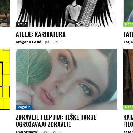
Atelje
Mese
ATELJE: KARIKATURA
TAT
Dragana Pašić
-
jul 11, 2016
Tatja
Magazin
Mese
ZDRAVLJE I LEPOTA: TEŠKE TORBE
KAT
UGROŽAVAJU ZDRAVLJE
FIL
Ema Vitković
-
jun 16, 2016
Katar