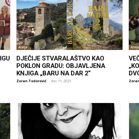
Atelje
Atelj
IGU
DJEČIJE STVARALAŠTVO KAO
VE
POKLON GRADU: OBJAVLJENA
„KO
KNJIGA „BARU NA DAR 2“
DV
Zoran Todorović
-
dec 11, 2025
Zoran