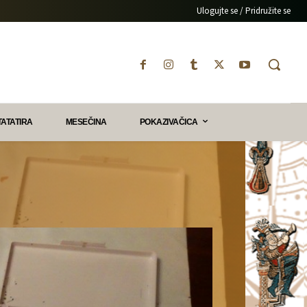
Ulogujte se / Pridružite se
TATATIRA
MESEČINA
POKAZIVAČICA