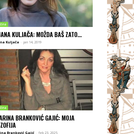
čina
JANA KULJAČA: MOŽDA BAŠ ZATO…
na Kuljača
-
jan 14, 2019
čina
ARINA BRANKOVIĆ GAJIĆ: MOJA
OZOFIJA
ina Branković Gajić
-
feb 23, 2025