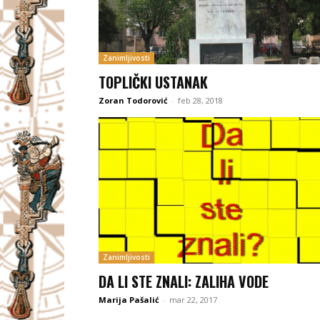
Zanimljivosti
TOPLIČKI USTANAK
Zoran Todorović
-
feb 28, 2018
Zanimljivosti
DA LI STE ZNALI: ZALIHA VODE
Marija Pašalić
-
mar 22, 2017