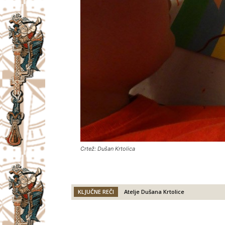
Crtež: Dušan Krtolica
KLJUČNE REČI
Atelje Dušana Krtolice