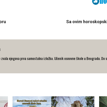
Viber
ReddIt
oru
Sa ovim horoskopski
a
 zvala njegova prva samostalna izložba. Učenik osnovne škole u Beogradu. Do s