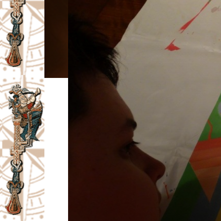
I
V
A
Č