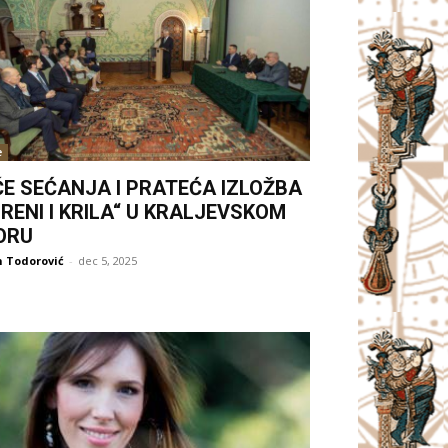
e
ČE SEĆANJA I PRATEĆA IZLOŽBA
RENI I KRILA“ U KRALJEVSKOM
ORU
 Todorović
-
dec 5, 2025