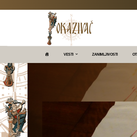
P
VESTI
ZANIMLJIVOSTI
OT
O
K
A
Z