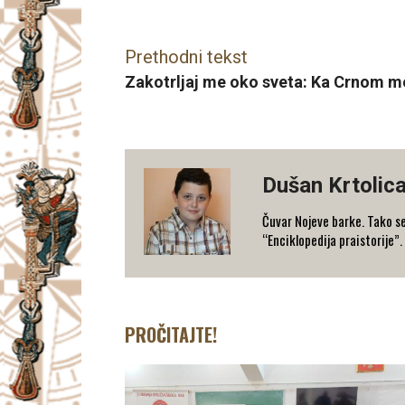
Facebook
X
Email
Prethodni tekst
Zakotrljaj me oko sveta: Ka Crnom m
Dušan Krtolic
Čuvar Nojeve barke. Tako se
“Enciklopedija praistorije”.
PROČITAJTE!