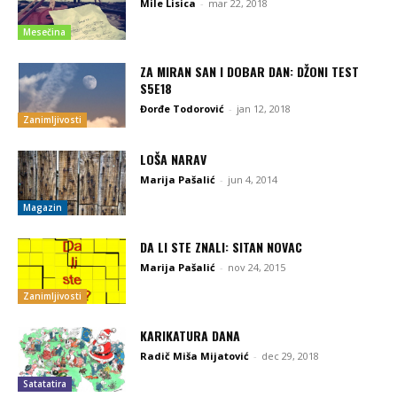
Mile Lisica
-
mar 22, 2018
Mesečina
ZA MIRAN SAN I DOBAR DAN: DŽONI TEST
S5E18
Đorđe Todorović
-
jan 12, 2018
Zanimljivosti
LOŠA NARAV
Marija Pašalić
-
jun 4, 2014
Magazin
DA LI STE ZNALI: SITAN NOVAC
Marija Pašalić
-
nov 24, 2015
Zanimljivosti
KARIKATURA DANA
Radič Miša Mijatović
-
dec 29, 2018
Satatatira