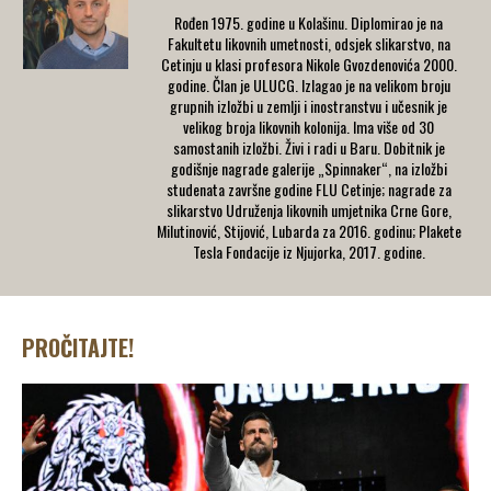
Rođen 1975. godine u Kolašinu. Diplomirao je na
Fakultetu likovnih umetnosti, odsjek slikarstvo, na
Cetinju u klasi profesora Nikole Gvozdenovića 2000.
godine. Član je ULUCG. Izlagao je na velikom broju
grupnih izložbi u zemlji i inostranstvu i učesnik je
velikog broja likovnih kolonija. Ima više od 30
samostanih izložbi. Živi i radi u Baru. Dobitnik je
godišnje nagrade galerije „Spinnaker“, na izložbi
studenata završne godine FLU Cetinje; nagrade za
slikarstvo Udruženja likovnih umjetnika Crne Gore,
Milutinović, Stijović, Lubarda za 2016. godinu; Plakete
Tesla Fondacije iz Njujorka, 2017. godine.
PROČITAJTE!