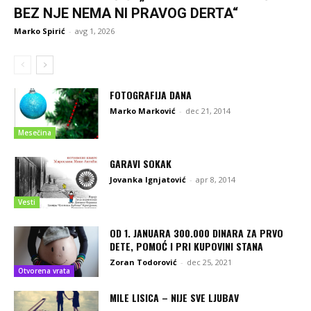
BEZ NJE NEMA NI PRAVOG DERTA“
Marko Spirić
-
avg 1, 2026
FOTOGRAFIJA DANA
Marko Marković
-
dec 21, 2014
Mesečina
GARAVI SOKAK
Jovanka Ignjatović
-
apr 8, 2014
Vesti
OD 1. JANUARA 300.000 DINARA ZA PRVO
DETE, POMOĆ I PRI KUPOVINI STANA
Zoran Todorović
-
dec 25, 2021
Otvorena vrata
MILE LISICA – NIJE SVE LJUBAV