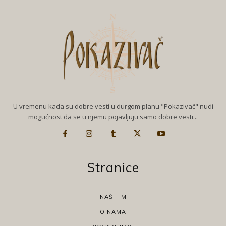
U vremenu kada su dobre vesti u durgom planu "Pokazivač" nudi
mogućnost da se u njemu pojavljuju samo dobre vesti...
Stranice
NAŠ TIM
O NAMA