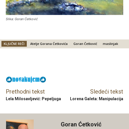
Slika: Goran Ćetković
KLJUČNE REČI
Atelje Gorana Ćetkovića
Goran Ćetković
maslinjak
Facebook
X
Email
Prethodni tekst
Sledeći tekst
Lela Milosavljević: Pepeljuga
Lorena Galeta: Manipulacija
Goran Ćetković