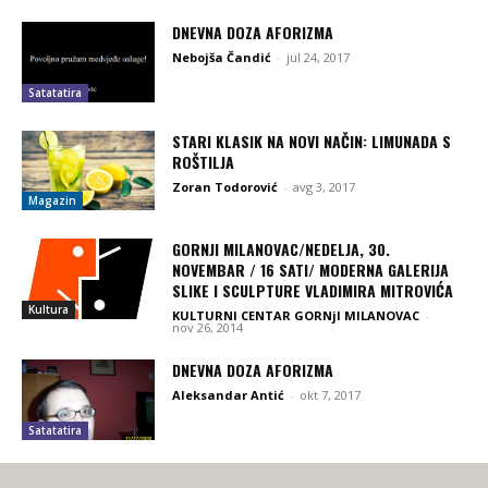
DNEVNA DOZA AFORIZMA
Nebojša Čandić
-
jul 24, 2017
Satatatira
STARI KLASIK NA NOVI NAČIN: LIMUNADA S
ROŠTILJA
Zoran Todorović
-
avg 3, 2017
Magazin
GORNJI MILANOVAC/NEDELJA, 30.
NOVEMBAR / 16 SATI/ MODERNA GALERIJA
SLIKE I SCULPTURE VLADIMIRA MITROVIĆA
Kultura
KULTURNI CENTAR GORNjI MILANOVAC
-
nov 26, 2014
DNEVNA DOZA AFORIZMA
Aleksandar Antić
-
okt 7, 2017
Satatatira