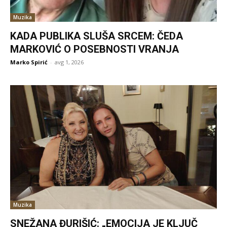
Muzika
KADA PUBLIKA SLUŠA SRCEM: ČEDA
MARKOVIĆ O POSEBNOSTI VRANJA
Marko Spirić
-
avg 1, 2026
Muzika
SNEŽANA ĐURIŠIĆ: „EMOCIJA JE KLJUČ