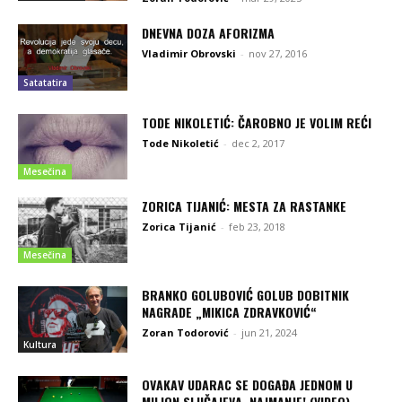
DNEVNA DOZA AFORIZMA
Vladimir Obrovski
-
nov 27, 2016
Satatatira
TODE NIKOLETIĆ: ČAROBNO JE VOLIM REĆI
Tode Nikoletić
-
dec 2, 2017
Mesečina
ZORICA TIJANIĆ: MESTA ZA RASTANKE
Zorica Tijanić
-
feb 23, 2018
Mesečina
BRANKO GOLUBOVIĆ GOLUB DOBITNIK
NAGRADE „MIKICA ZDRAVKOVIĆ“
Zoran Todorović
-
jun 21, 2024
Kultura
OVAKAV UDARAC SE DOGAĐA JEDNOM U
MILION SLUČAJEVA, NAJMANJE! (VIDEO)