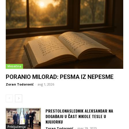
Mesečina
PORANIO MILORAD: PESMA IZ NEPESME
Zoran Todorović
-
avg 1, 2026
PRESTOLONASLEDNIK ALEKSANDAR NA
DOGAĐAJU U ČAST NIKOLE TESLE U
NJUJORKU
Priključenija
Zoran Todorović
-
mar 29, 2025