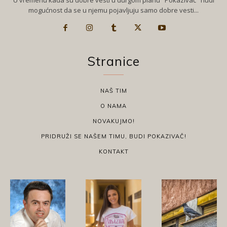
U vremenu kada su dobre vesti u durgom planu "Pokazivač" nudi
mogućnost da se u njemu pojavljuju samo dobre vesti...
Stranice
NAŠ TIM
O NAMA
NOVAKUJMO!
PRIDRUŽI SE NAŠEM TIMU, BUDI POKAZIVAČ!
KONTAKT