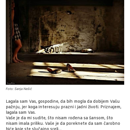
Foto: Sanja Nešić
Lagala sam Vas, gospodine, da bih mogla da dobijem Vašu
pažnju, jer koga interesuju prazni i jadni životi. Priznajem,
lagala sam Vas.
Vaše je da mi sudite, što nisam rođena sa šansom, što
nisam imala priliku. Vaše je da poreknete da sam čarobno
biće koje ste slučajno sreli…