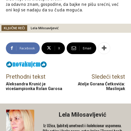
Ja odavno znam, gospodine, da bajke ne pišu srećni, već
oni koji se nadaju da su čuda moguća.
KLJUČNE REČI
Lela Milosavljević
Facebook
X
Email
Prethodni tekst
Sledeći tekst
Aleksandra Krunić je
Atelje Gorana Ćetkovića:
vicešampionka Rolan Garosa
Maslinjak
Lela Milosavljević
Iz Užica, ljubitelj umetnosti i kolekcionar uspomena.
Piše satiru i lirsku prozu, autor knjiga "Tragovi bosih