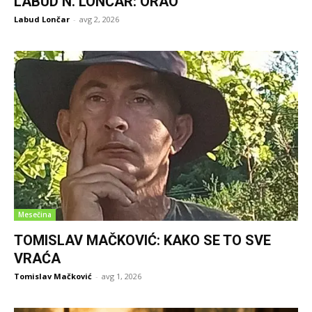
LABUD N. LONČAR: ORAO
Labud Lončar
-
avg 2, 2026
Mesečina
TOMISLAV MAČKOVIĆ: KAKO SE TO SVE
VRAĆA
Tomislav Mačković
-
avg 1, 2026