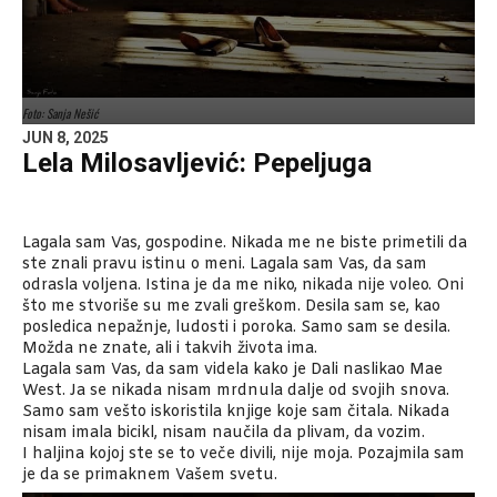
Foto: Sanja Nešić
JUN 8, 2025
Lela Milosavljević: Pepeljuga
Lagala sam Vas, gospodine. Nikada me ne biste primetili da
ste znali pravu istinu o meni. Lagala sam Vas, da sam
odrasla voljena. Istina je da me niko, nikada nije voleo. Oni
što me stvoriše su me zvali greškom. Desila sam se, kao
posledica nepažnje, ludosti i poroka. Samo sam se desila.
Možda ne znate, ali i takvih života ima.
Lagala sam Vas, da sam videla kako je Dali naslikao Mae
West. Ja se nikada nisam mrdnula dalje od svojih snova.
Samo sam vešto iskoristila knjige koje sam čitala. Nikada
nisam imala bicikl, nisam naučila da plivam, da vozim.
I haljina kojoj ste se to veče divili, nije moja. Pozajmila sam
je da se primaknem Vašem svetu.