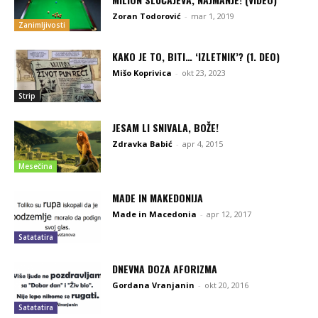
Zoran Todorović
-
mar 1, 2019
Zanimljivosti
KAKO JE TO, BITI… ‘IZLETNIK’? (1. DEO)
Mišo Koprivica
-
okt 23, 2023
Strip
JESAM LI SNIVALA, BOŽE!
Zdravka Babić
-
apr 4, 2015
Mesečina
MADE IN MAKEDONIJA
Made in Macedonia
-
apr 12, 2017
Satatatira
DNEVNA DOZA AFORIZMA
Gordana Vranjanin
-
okt 20, 2016
Satatatira