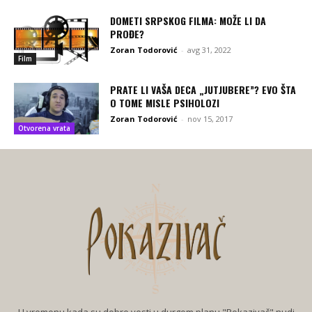
DOMETI SRPSKOG FILMA: MOŽE LI DA
PROĐE?
Zoran Todorović
-
avg 31, 2022
Film
PRATE LI VAŠA DECA „JUTJUBERE”? EVO ŠTA
O TOME MISLE PSIHOLOZI
Zoran Todorović
-
nov 15, 2017
Otvorena vrata