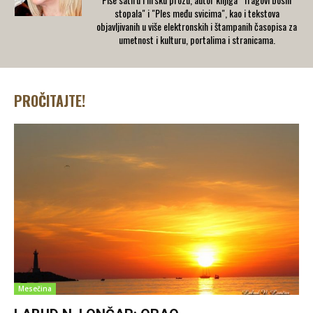
stopala" i "Ples među svicima", kao i tekstova
objavljivanih u više elektronskih i štampanih časopisa za
umetnost i kulturu, portalima i stranicama.
PROČITAJTE!
Mesečina