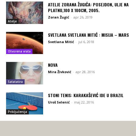
ATELJE ZORANA ŽUGIĆA: POSEJDON, ULJE NA
PLATNU,100 X 100CM, 2005.
Zoran Žugić
-
apr 26, 2019
Atelje
SVETLANA SVETLANA MITIĆ : MISIJA – MARS
Svetlana Mitić
-
jul 6, 2018
Otvorena vrata
NOVA
Mira Živković
-
apr 28, 2016
Satatatira
STONI TENIS: KARAKAŠEVIĆ IDE U BRAZIL
Uroš Selenić
-
maj 22, 2016
Priključenija