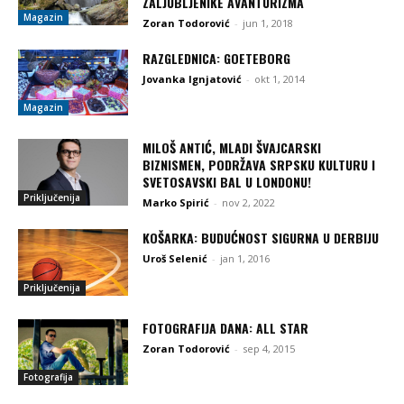
ZALJUBLJENIKE AVANTURIZMA
Magazin
Zoran Todorović
-
jun 1, 2018
RAZGLEDNICA: GOETEBORG
Jovanka Ignjatović
-
okt 1, 2014
Magazin
MILOŠ ANTIĆ, MLADI ŠVAJCARSKI
BIZNISMEN, PODRŽAVA SRPSKU KULTURU I
SVETOSAVSKI BAL U LONDONU!
Priključenija
Marko Spirić
-
nov 2, 2022
KOŠARKA: BUDUĆNOST SIGURNA U DERBIJU
Uroš Selenić
-
jan 1, 2016
Priključenija
FOTOGRAFIJA DANA: ALL STAR
Zoran Todorović
-
sep 4, 2015
Fotografija