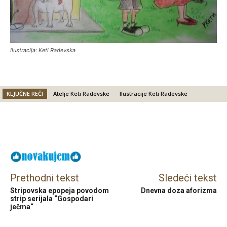
Ilustracija: Keti Radevska
KLJUČNE REČI
Atelje Keti Radevske
Ilustracije Keti Radevske
Facebook
X
Email
Prethodni tekst
Sledeći tekst
Stripovska epopeja povodom
Dnevna doza aforizma
strip serijala “Gospodari
ječma“