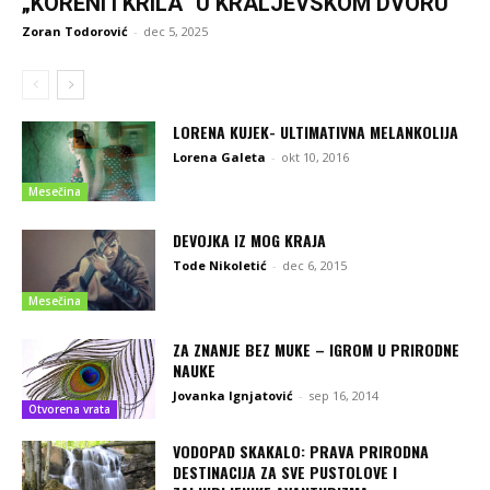
„KORENI I KRILA“ U KRALJEVSKOM DVORU
Zoran Todorović
-
dec 5, 2025
LORENA KUJEK- ULTIMATIVNA MELANKOLIJA
Lorena Galeta
-
okt 10, 2016
Mesečina
DEVOJKA IZ MOG KRAJA
Tode Nikoletić
-
dec 6, 2015
Mesečina
ZA ZNANJE BEZ MUKE – IGROM U PRIRODNE
NAUKE
Jovanka Ignjatović
-
sep 16, 2014
Otvorena vrata
VODOPAD SKAKALO: PRAVA PRIRODNA
DESTINACIJA ZA SVE PUSTOLOVE I