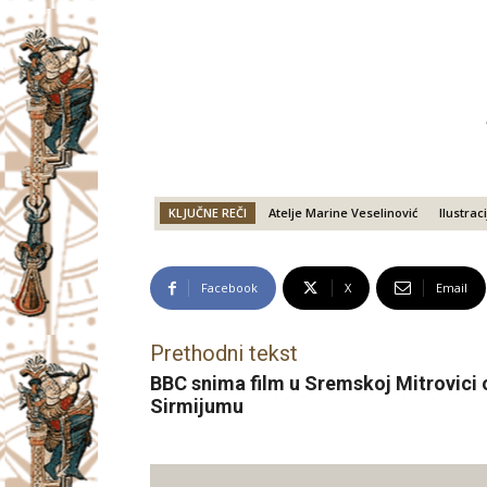
KLJUČNE REČI
Atelje Marine Veselinović
Ilustrac
Facebook
X
Email
Prethodni tekst
BBC snima film u Sremskoj Mitrovici
Sirmijumu