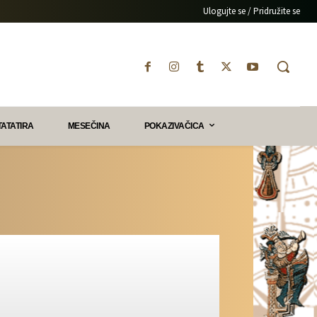
Ulogujte se / Pridružite se
TATATIRA
MESEČINA
POKAZIVAČICA