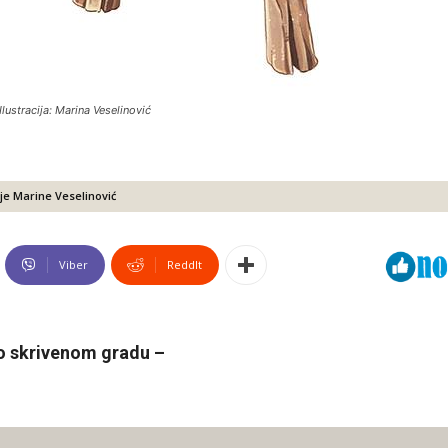
Ilustracija: Marina Veselinović
ije Marine Veselinović
Viber
ReddIt
 o skrivenom gradu –