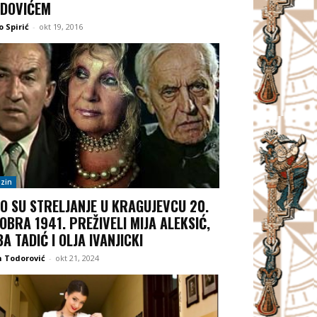
DOVIĆEM
 Spirić
-
okt 19, 2016
zin
O SU STRELJANJE U KRAGUJEVCU 20.
OBRA 1941. PREŽIVELI MIJA ALEKSIĆ,
BA TADIĆ I OLJA IVANJICKI
 Todorović
-
okt 21, 2024