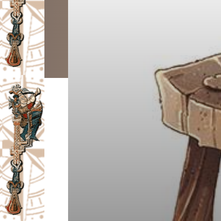
I
V
A
Č