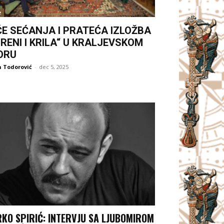
e
ČE SEĆANJA I PRATEĆA IZLOŽBA
RENI I KRILA“ U KRALJEVSKOM
ORU
 Todorović
-
dec 5, 2025
KO SPIRIĆ: INTERVJU SA LJUBOMIROM