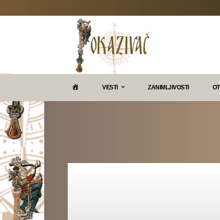
P
VESTI
ZANIMLJIVOSTI
OT
O
K
A
Z