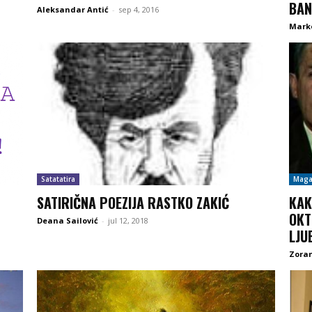
BAN
Aleksandar Antić
-
sep 4, 2016
Marko
Satatatira
Maga
SATIRIČNA POEZIJA RASTKO ZAKIĆ
KAK
OKT
Deana Sailović
-
jul 12, 2018
LJU
Zoran