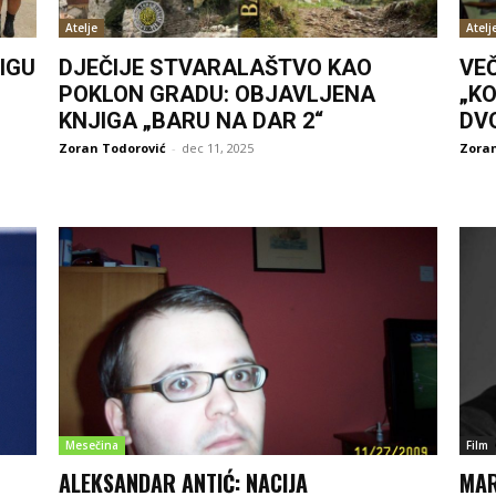
Atelje
Atelj
IGU
DJEČIJE STVARALAŠTVO KAO
VE
POKLON GRADU: OBJAVLJENA
„KO
KNJIGA „BARU NA DAR 2“
DV
Zoran Todorović
-
dec 11, 2025
Zoran
Mesečina
Film
ALEKSANDAR ANTIĆ: NACIJA
MAR