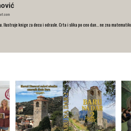
nović
art.com
 Ilustruje knige za decu i odrasle. Crta i slika po ceo dan... ne zna matematik