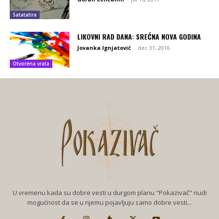
Satatatira
LIKOVNI RAD DANA: SREĆNA NOVA GODINA
Jovanka Ignjatović
-
dec 31, 2016
Otvorena vrata
U vremenu kada su dobre vesti u durgom planu "Pokazivač" nudi
mogućnost da se u njemu pojavljuju samo dobre vesti...