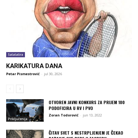
Satatatira
KARIKATURA DANA
Petar Pismestrović
-
jul 30, 2026
OTVOREN JAVNI KONKURS ZA PRIJEM 100
PODOFICIRA U RV I PVO
Zoran Todorović
-
jun 13, 2022
Priključenija
ČITAV SVET S NESTRPLJENJEM JE ČEKAO