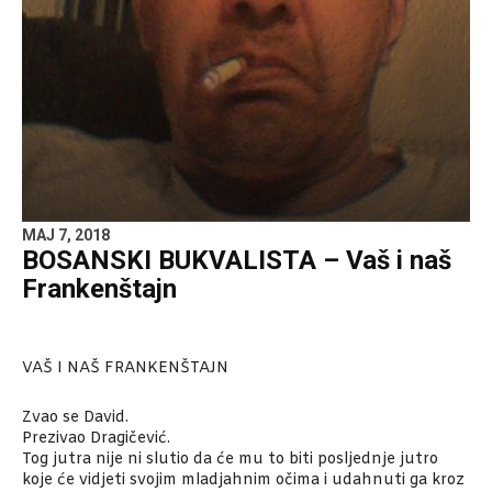
MAJ 7, 2018
BOSANSKI BUKVALISTA – Vaš i naš
Frankenštajn
VAŠ I NAŠ FRANKENŠTAJN
Zvao se David.
Prezivao Dragičević.
Tog jutra nije ni slutio da će mu to biti posljednje jutro
koje će vidjeti svojim mladjahnim očima i udahnuti ga kroz