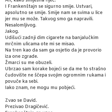
Ah, kako smiješna riječ.
I Frankenštajn se sigurno smije. Ustvari,
apsolutno se smije. Smije nam se svima u lice
jer mu se može. Takvog smo ga napravili.
Nesalomljivog.
Jakog.
Udišući zadnji dim cigarete na banjalučkim
mrčnim ulicama ote mi se misao.
Na tren kao da sam ga osjetio da je provorio
iza one zgrade.
Žmarci su me obuzeli.
Ubrzao sam korake bojeći se da me to strašno
čudovište ne ščepa svojim ogromnim rukama i
povuče ka sebi.
Iako znam, ne mogu mu pobjeći.
Zvao se David.
Prezivao Dragičević.