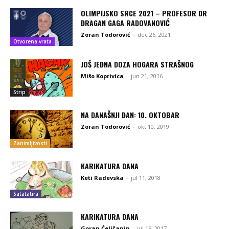
OLIMPIJSKO SRCE 2021 – PROFESOR DR
DRAGAN GAGA RADOVANOVIĆ
Zoran Todorović
-
dec 26, 2021
Otvorena vrata
JOŠ JEDNA DOZA HOGARA STRAŠNOG
Mišo Koprivica
-
jun 21, 2016
Strip
NA DANAŠNJI DAN: 10. OKTOBAR
Zoran Todorović
-
okt 10, 2019
Zanimljivosti
KARIKATURA DANA
Keti Radevska
-
jul 11, 2018
Satatatira
KARIKATURA DANA
Goran Ćeličanin
-
jul 16, 2017