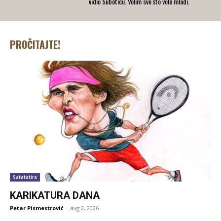
vidio Suboticu. Volim sve što vole mladi.
PROČITAJTE!
Satatatira
KARIKATURA DANA
Petar Pismestrović
-
avg 2, 2026