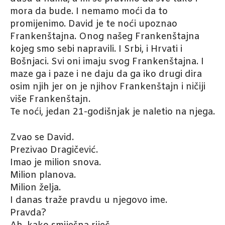
mora da bude. I nemamo moći da to
promijenimo. David je te noći upoznao
Frankenštajna. Onog našeg Frankenštajna
kojeg smo sebi napravili. I Srbi, i Hrvati i
Bošnjaci. Svi oni imaju svog Frankenštajna. I
maze ga i paze i ne daju da ga iko drugi dira
osim njih jer on je njihov Frankenštajn i ničiji
više Frankenštajn.
Te noći, jedan 21-godišnjak je naletio na njega.
Zvao se David.
Prezivao Dragičević.
Imao je milion snova.
Milion planova.
Milion želja.
I danas traže pravdu u njegovo ime.
Pravda?