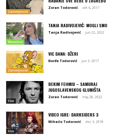
RAĐANJE OVE BEBE U ZAGREBU
Zoran Todorović
-
okt 6, 2017
Zanimljivosti
TANJA RADIVOJEVIĆ: MOGLI SMO
Tanja Radivojević
-
jun 22, 2022
Mesečina
VIC DANA: DŽERI
Đorđe Todorović
-
jun 3, 2017
Zanimljivosti
BEKIM FEHMIU – SAMURAJ
JUGOSLAVENSKOG GLUMIŠTA
Zoran Todorović
-
maj 28, 2022
Film
VIDEO IGRE: DARKSIDERS 3
Mihailo Todorović
-
dec 3, 2018
Film