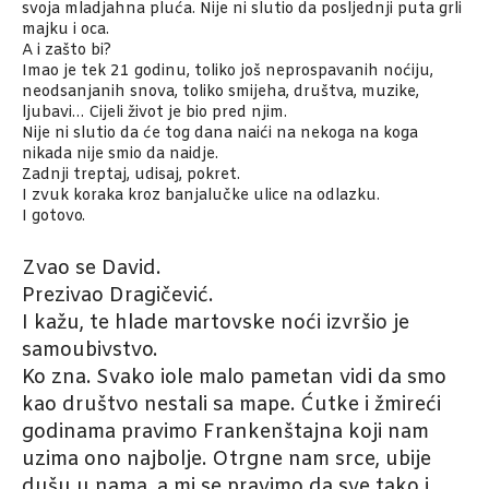
svoja mladjahna pluća. Nije ni slutio da posljednji puta grli
majku i oca.
A i zašto bi?
Imao je tek 21 godinu, toliko još neprospavanih noćiju,
neodsanjanih snova, toliko smijeha, društva, muzike,
ljubavi… Cijeli život je bio pred njim.
Nije ni slutio da će tog dana naići na nekoga na koga
nikada nije smio da naidje.
Zadnji treptaj, udisaj, pokret.
I zvuk koraka kroz banjalučke ulice na odlazku.
I gotovo.
Zvao se David.
Prezivao Dragičević.
I kažu, te hlade martovske noći izvršio je
samoubivstvo.
Ko zna. Svako iole malo pametan vidi da smo
kao društvo nestali sa mape. Ćutke i žmireći
godinama pravimo Frankenštajna koji nam
uzima ono najbolje. Otrgne nam srce, ubije
dušu u nama, a mi se pravimo da sve tako i