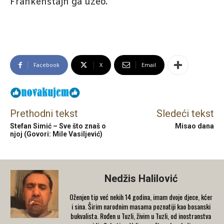
Frankenštajn ga uzeo.
Facebook
X
Email
Prethodni tekst
Sledeći tekst
Stefan Simić – Sve što znaš o
Misao dana
njoj (Govori: Mile Vasiljević)
Nedžis Halilović
Oženjen tip već nekih 14 godina, imam dvoje djece, kćer
i sina. Širim narodnim masama poznatiji kao bosanski
bukvalista. Rođen u Tuzli, živim u Tuzli, od inostranstva