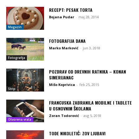
RECEPT: PESAK TORTA
Bojana Pudar
-
maj 28, 2014
Magazin
FOTOGRAFIJA DANA
Marko Marković
-
jun 3, 2018
Fotografija
POZDRAV OD DREVNIH RATNIKA – KONAN
SIMERIJANAC
Mišo Koprivica
-
feb 25, 2015
Strip
FRANCUSKA ZABRANILA MOBILNE I TABLETE
U OSNOVNIM ŠKOLAMA
Zoran Todorović
-
avg 5, 2018
Otvorena vrata
TODE NIKOLETIĆ: ZOV LJUBAVI