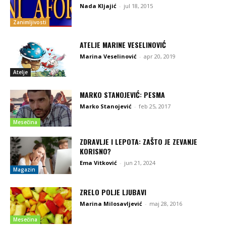
Nada Kljajić
-
jul 18, 2015
Zanimljivosti
ATELJE MARINE VESELINOVIĆ
Marina Veselinović
-
apr 20, 2019
Atelje
MARKO STANOJEVIĆ: PESMA
Marko Stanojević
-
feb 25, 2017
Mesečina
ZDRAVLJE I LEPOTA: ZAŠTO JE ZEVANJE
KORISNO?
Ema Vitković
-
jun 21, 2024
Magazin
ZRELO POLJE LJUBAVI
Marina Milosavljević
-
maj 28, 2016
Mesečina