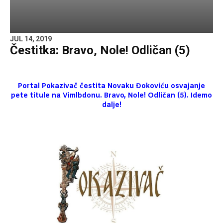
JUL 14, 2019
Čestitka: Bravo, Nole! Odličan (5)
Portal Pokazivač čestita Novaku Đokoviću osvajanje
pete titule na Vimlbdonu. Bravo, Nole! Odličan (5).
Idemo
dalje!