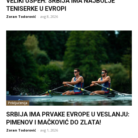
VELIKI USPEH: SRBIJA IMA NAJBOLJE
TENISERKE U EVROPI
Zoran Todorović
-
avg 8, 2026
Priključenija
SRBIJA IMA PRVAKE EVROPE U VESLANJU:
PIMENOV I MAČKOVIĆ DO ZLATA!
Zoran Todorović
-
avg 1, 2026