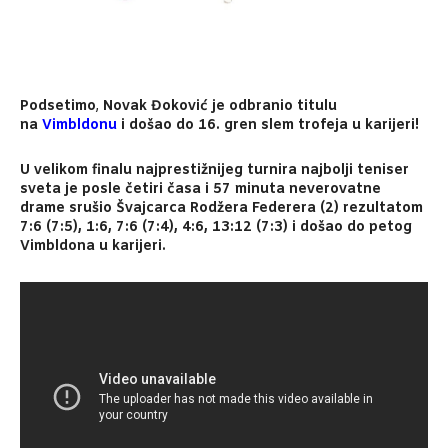
Podsetimo
,
Novak Đoković je odbranio titulu
na
Vimbldonu
i došao do 16. gren slem trofeja u karijeri!
U velikom finalu najprestižnijeg turnira najbolji teniser
sveta je posle četiri časa i 57 minuta neverovatne
drame srušio Švajcarca Rodžera Federera (2) rezultatom
7:6 (7:5), 1:6, 7:6 (7:4), 4:6, 13:12 (7:3) i došao do petog
Vimbldona u karijeri.