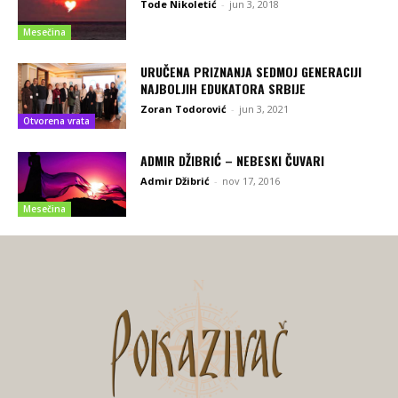
Tode Nikoletić
-
jun 3, 2018
Mesečina
URUČENA PRIZNANJA SEDMOJ GENERACIJI
NAJBOLJIH EDUKATORA SRBIJE
Zoran Todorović
-
jun 3, 2021
Otvorena vrata
ADMIR DŽIBRIĆ – NEBESKI ČUVARI
Admir Džibrić
-
nov 17, 2016
Mesečina