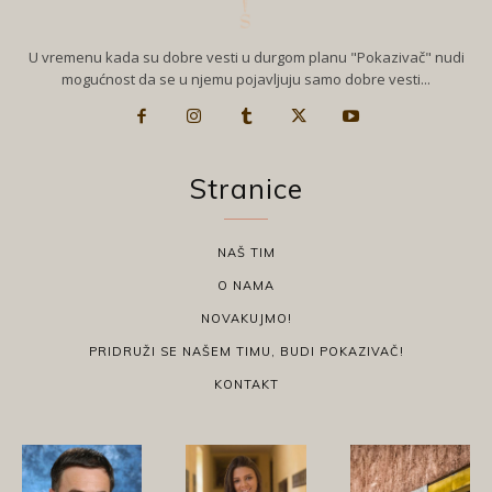
U vremenu kada su dobre vesti u durgom planu "Pokazivač" nudi
mogućnost da se u njemu pojavljuju samo dobre vesti...
Stranice
NAŠ TIM
O NAMA
NOVAKUJMO!
PRIDRUŽI SE NAŠEM TIMU, BUDI POKAZIVAČ!
KONTAKT