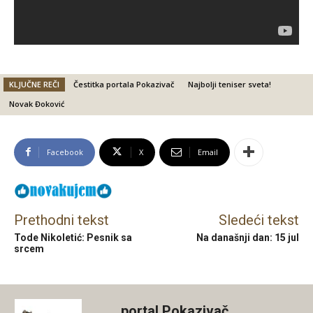
KLJUČNE REČI
Čestitka portala Pokazivač
Najbolji teniser sveta!
Novak Đoković
Facebook
X
Email
Prethodni tekst
Sledeći tekst
Tode Nikoletić: Pesnik sa
Na današnji dan: 15 jul
srcem
portal Pokazivač