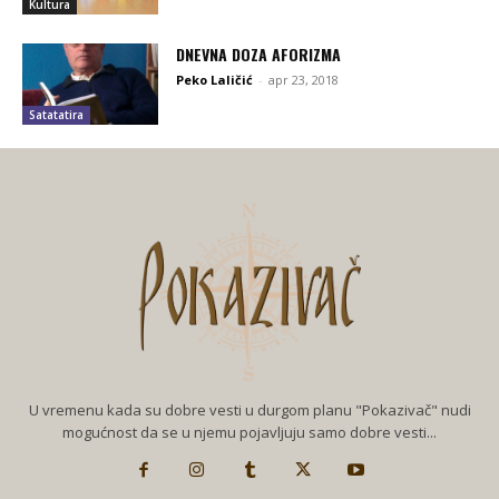
Kultura
DNEVNA DOZA AFORIZMA
Peko Laličić
-
apr 23, 2018
Satatatira
U vremenu kada su dobre vesti u durgom planu "Pokazivač" nudi
mogućnost da se u njemu pojavljuju samo dobre vesti...