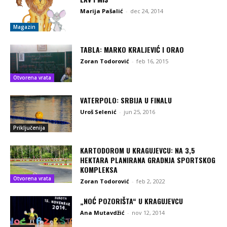
Marija Pašalić
-
dec 24, 2014
Magazin
TABLA: MARKO KRALJEVIĆ I ORAO
Zoran Todorović
-
feb 16, 2015
Otvorena vrata
VATERPOLO: SRBIJA U FINALU
Uroš Selenić
-
jun 25, 2016
Priključenija
KARTODOROM U KRAGUJEVCU: NA 3,5
HEKTARA PLANIRANA GRADNJA SPORTSKOG
KOMPLEKSA
Otvorena vrata
Zoran Todorović
-
feb 2, 2022
„NOĆ POZORIŠTA“ U KRAGUJEVCU
Ana Mutavdžić
-
nov 12, 2014