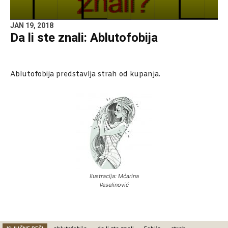
JAN 19, 2018
Da li ste znali: Ablutofobija
Ablutofobija predstavlja strah od kupanja.
Ilustracija: Mćarina
Veselinović