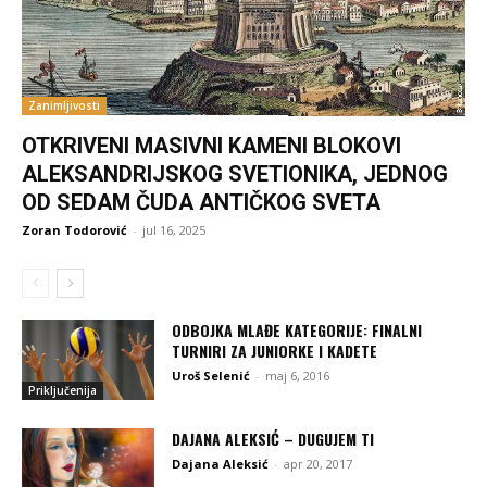
Zanimljivosti
OTKRIVENI MASIVNI KAMENI BLOKOVI
ALEKSANDRIJSKOG SVETIONIKA, JEDNOG
OD SEDAM ČUDA ANTIČKOG SVETA
Zoran Todorović
-
jul 16, 2025
ODBOJKA MLAĐE KATEGORIJE: FINALNI
TURNIRI ZA JUNIORKE I KADETE
Uroš Selenić
-
maj 6, 2016
Priključenija
DAJANA ALEKSIĆ – DUGUJEM TI
Dajana Aleksić
-
apr 20, 2017