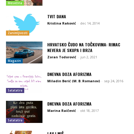
Mesečina
TVIT DANA
Kristina Raković
-
dec 14, 2014
Zanimljivosti
HRVATSKO ČUDO NA TOČKOVIMA: RIMAC
NEVERA JE SKUPA I BRZA
Zoran Todorović
-
jun 2, 2021
Magazin
DNEVNA DOZA AFORIZMA
Miladin Berić (M. B. Romanov)
-
sep 24, 2016
Satatatira
DNEVNA DOZA AFORIZMA
Marina Raičević
-
okt 18, 2017
Satatatira
LAV I MIŠ