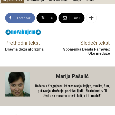
KLJUČNE REČI
ablutofobija
da li ste znali
Fobija
strah
Facebook
X
Email
Prethodni tekst
Sledeći tekst
Dnevna doza aforizma
Spomenka Denda Hamović:
Oko meduze
Marija Pašalić
​Rođena u Kragujevcu. Interesovanja: knjige, muzika, film,
putovanja, druženje, pozitivni ljudi... Životni moto: "U
životu se moramo praviti ludi, a biti mudri!"