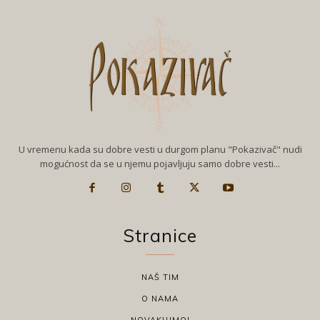
U vremenu kada su dobre vesti u durgom planu "Pokazivač" nudi
mogućnost da se u njemu pojavljuju samo dobre vesti...
Stranice
NAŠ TIM
O NAMA
NOVAKUJMO!