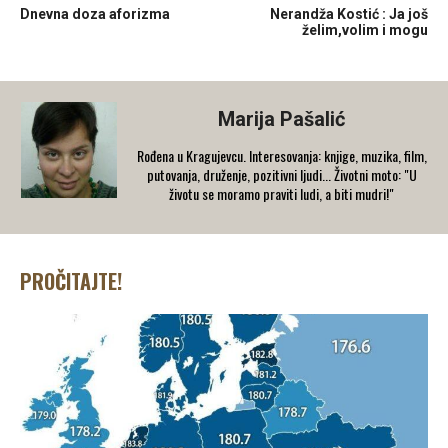
Dnevna doza aforizma
Nerandža Kostić : Ja još
želim,volim i mogu
Marija Pašalić
​Rođena u Kragujevcu. Interesovanja: knjige, muzika, film,
putovanja, druženje, pozitivni ljudi... Životni moto: "U
životu se moramo praviti ludi, a biti mudri!"
PROČITAJTE!