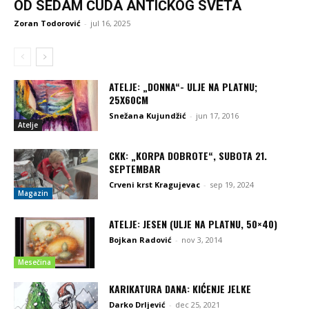
OD SEDAM ČUDA ANTIČKOG SVETA
Zoran Todorović
-
jul 16, 2025
ATELJE: „DONNA“- ULJE NA PLATNU;
25X60CM
Snežana Kujundžić
-
jun 17, 2016
Atelje
CKK: „KORPA DOBROTE“, SUBOTA 21.
SEPTEMBAR
Crveni krst Kragujevac
-
sep 19, 2024
Magazin
ATELJE: JESEN (ULJE NA PLATNU, 50×40)
Bojkan Radović
-
nov 3, 2014
Mesečina
KARIKATURA DANA: KIĆENJE JELKE
Darko Drljević
-
dec 25, 2021