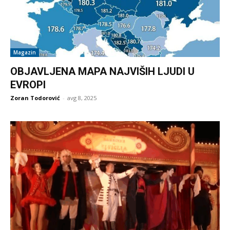
Magazin
OBJAVLJENA MAPA NAJVIŠIH LJUDI U
EVROPI
Zoran Todorović
-
avg 8, 2025