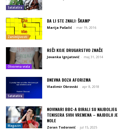
Satatatira
DA LI STE ZNALI: ŠKAMP
Marija Pašalić
-
mar 19, 2016
Zanimljivosti
REČI KOJE DRUGARSTVO ZNAČE
Jovanka Ignjatović
-
maj 31, 2014
Otvorena vrata
DNEVNA DOZA AFORIZMA
Vladimir Obrovski
-
apr 8, 2018
Satatatira
NOVINARI BBC-A BIRALI SU NAJBOLJEG
TENISERA SVIH VREMENA – NAJBOLJI JE
NOLE
Magazin
Zoran Todorović
-
jul 15, 2025