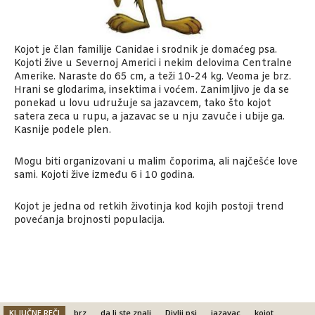
Kojot je član familije Canidae i srodnik je domaćeg psa.
Kojoti žive u Severnoj Americi i nekim delovima Centralne
Amerike. Naraste do 65 cm, a teži 10-24 kg. Veoma je brz.
Hrani se glodarima, insektima i voćem. Zanimljivo je da se
ponekad u lovu udružuje sa jazavcem, tako što kojot
satera zeca u rupu, a jazavac se u nju zavuče i ubije ga.
Kasnije podele plen.
Mogu biti organizovani u malim čoporima, ali najčešće love
sami. Kojoti žive između 6 i 10 godina.
Kojot je jedna od retkih životinja kod kojih postoji trend
povećanja brojnosti populacija.
KLJUČNE REČI
brz
da li ste znali
Divlji psi
jazavac
kojot