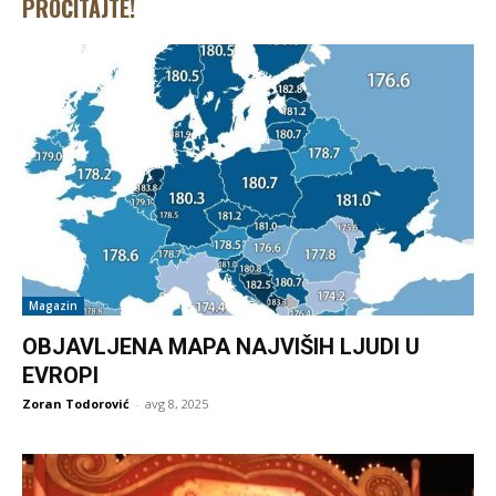
PROČITAJTE!
Magazin
OBJAVLJENA MAPA NAJVIŠIH LJUDI U
EVROPI
Zoran Todorović
-
avg 8, 2025