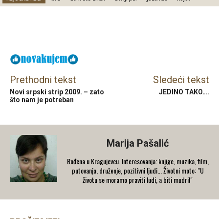
Facebook
X
Email
Prethodni tekst
Sledeći tekst
Novi srpski strip 2009. – zato
JEDINO TAKO….
što nam je potreban
Marija Pašalić
​Rođena u Kragujevcu. Interesovanja: knjige, muzika, film,
putovanja, druženje, pozitivni ljudi... Životni moto: "U
životu se moramo praviti ludi, a biti mudri!"