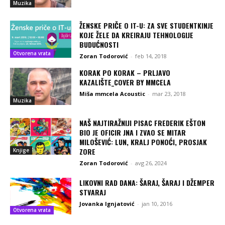
Muzika
ŽENSKE PRIČE O IT-U: ZA SVE STUDENTKINJE
KOJE ŽELE DA KREIRAJU TEHNOLOGIJE
BUDUĆNOSTI
Otvorena vrata
Zoran Todorović
-
feb 14, 2018
KORAK PO KORAK – PRLJAVO
KAZALIŠTE_COVER BY MMCELA
Miša mmcela Acoustic
-
mar 23, 2018
Muzika
NAŠ NAJTIRAŽNIJI PISAC FREDERIK EŠTON
BIO JE OFICIR JNA I ZVAO SE MITAR
MILOŠEVIĆ: LUN, KRALJ PONOĆI, PROSJAK
ZORE
Knjige
Zoran Todorović
-
avg 26, 2024
LIKOVNI RAD DANA: ŠARAJ, ŠARAJ I DŽEMPER
STVARAJ
Jovanka Ignjatović
-
jan 10, 2016
Otvorena vrata