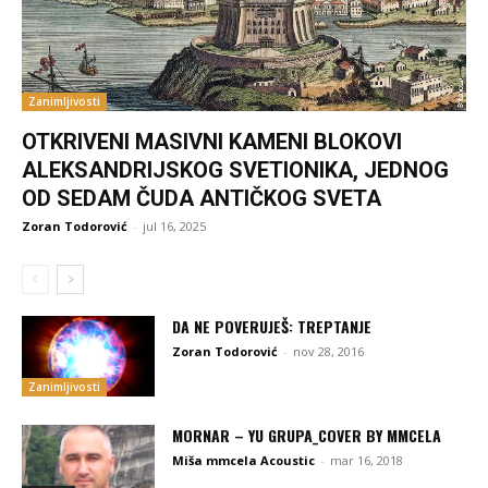
Zanimljivosti
OTKRIVENI MASIVNI KAMENI BLOKOVI
ALEKSANDRIJSKOG SVETIONIKA, JEDNOG
OD SEDAM ČUDA ANTIČKOG SVETA
Zoran Todorović
-
jul 16, 2025
DA NE POVERUJEŠ: TREPTANJE
Zoran Todorović
-
nov 28, 2016
Zanimljivosti
MORNAR – YU GRUPA_COVER BY MMCELA
Miša mmcela Acoustic
-
mar 16, 2018