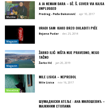
A JA NEMAM DARA – DŽ. Š. COVER VIA KAJSA
UNPLUGGED
Predrag - Peđa Đakonović
-
apr 10, 2017
Muzika
URADI SAM: KAKO BRZO OHLADITI PIĆE
Bojana Pudar
-
dec 25, 2014
Magazin
ŽARKO ILIĆ: NIŠTA NIJE PRAVEDNO, NEGO
TAČNO
Žarko Ilić
-
jan 20, 2019
Magazin
MILE LISICA – NEPREBOL
Mile Lisica
-
nov 16, 2017
Mesečina
ШУМАДИЈСКИ АТЕЉЕ : АНА МИЛОШЕВИЋ –
МАЈКИНИМ СТОПАМА