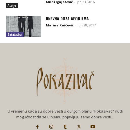
Miloš Ignjatović
-
jan 23, 2016
Atelje
DNEVNA DOZA AFORIZMA
Marina Raičević
-
jun 28, 2017
Satatatira
U vremenu kada su dobre vesti u durgom planu "Pokazivač" nudi
mogućnost da se u njemu pojavljuju samo dobre vesti...