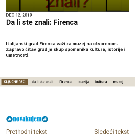
DEC 12, 2019
Da li ste znali: Firenca
Italijanski grad Firenca važi za muzej na otvorenom.
Zapravo čitav grad je skup spomenika kulture, istorije i
umetnosti.
KLJUČNE REČI
da li ste znali
Firenca
istorija
kultura
muzej
Facebook
X
Email
Prethodni tekst
Sledeći tekst