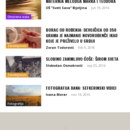
MATERNJA MELODIJA MARKA I TEODORA
OŠ "Sveti Sava" Bijeljina
-
jun 19, 2016
Otvorena vrata
BORAC OD ROĐENJA: DEVOJČICA OD 350
GRAMA JE NAJMANJE NOVOROĐENČE IKAD
KOJE JE PREŽIVELO U SRBIJI
Zanimljivosti
Zoran Todorović
-
feb 9, 2018
SLOBINO ZANIMLJIVO ĆOŠE: ŠIROM SVETA
Slobodan Osmokrović
-
sep 25, 2016
Zanimljivosti
FOTOGRAFIJA DANA: SEFKERINSKI VIDICI
Ivana Morar
-
nov 14, 2016
Fotografija