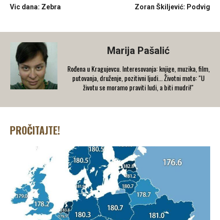
Vic dana: Zebra
Zoran Škiljević: Podvig
Marija Pašalić
​Rođena u Kragujevcu. Interesovanja: knjige, muzika, film,
putovanja, druženje, pozitivni ljudi... Životni moto: "U
životu se moramo praviti ludi, a biti mudri!"
PROČITAJTE!