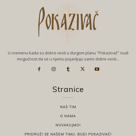
U vremenu kada su dobre vesti u durgom planu "Pokazivač" nudi
mogućnost da se u njemu pojavljuju samo dobre vesti...
Stranice
NAŠ TIM
O NAMA
NOVAKUJMO!
PRIDRUŽI SE NAŠEM TIMU, BUDI POKAZIVAČ!