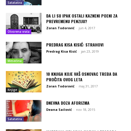
Satatatira
DA LI SU IPAK OSTALI KAZNENI POENI ZA
PREVREMENU PENZIJU?
Zoran Todorović
-
jun 4, 2017
Otvorena vrata
PREDRAG KISA KISIĆ: STRAHOVI
Predrag Kisa Kisić
-
jan 23, 2019
Mesečina
10 KNJIGA KOJE VAŠ OSNOVAC TREBA DA
PROČITA OVOG LETA
Zoran Todorović
-
maj 31, 2017
Knjige
DNEVNA DOZA AFORIZMA
Deana Sailović
-
nov 18, 2015
Satatatira