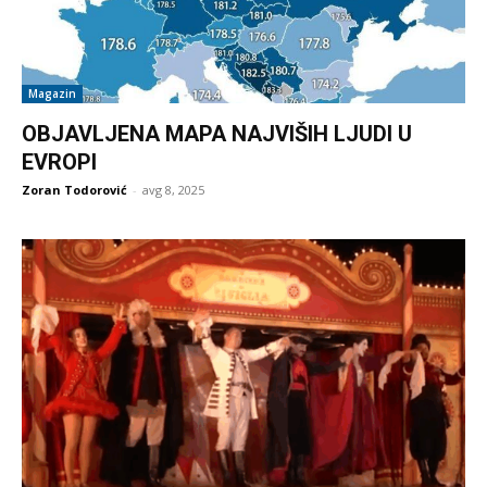
Magazin
OBJAVLJENA MAPA NAJVIŠIH LJUDI U
EVROPI
Zoran Todorović
-
avg 8, 2025