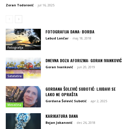
Zoran Todorović
-
jul 16, 2025
FOTOGRAFIJA DANA: BORBA
Labud Lončar
-
maj 18, 2018
Fotografija
DNEVNA DOZA AFORIZMA: GORAN IVANKOVIĆ
Goran Ivanković
-
jun 20, 2019
Satatatira
GORDANA ŠOLEVIĆ SUBOTIĆ: LJUBAVI SE
LAKO NE OPRAŠTA
Gordana Šolević Subotić
-
apr 2, 2025
Mesečina
KARIKATURA DANA
Bojan Jokanović
-
dec 26, 2018