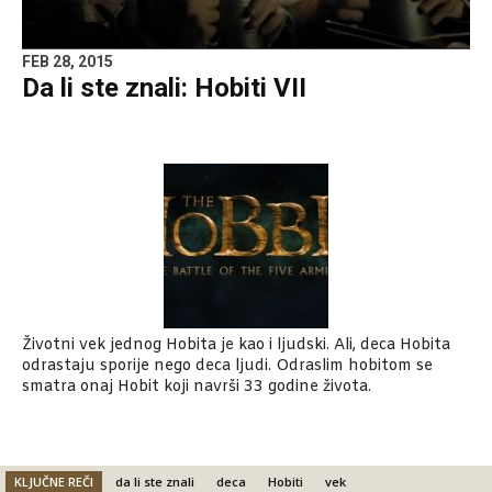
FEB 28, 2015
Da li ste znali: Hobiti VII
Životni vek jednog Hobita je kao i ljudski. Ali, deca Hobita
odrastaju sporije nego deca ljudi. Odraslim hobitom se
smatra onaj Hobit koji navrši 33 godine života.
KLJUČNE REČI
da li ste znali
deca
Hobiti
vek