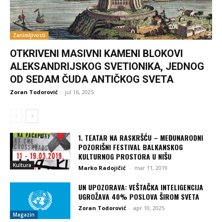
Zanimljivosti
OTKRIVENI MASIVNI KAMENI BLOKOVI
ALEKSANDRIJSKOG SVETIONIKA, JEDNOG
OD SEDAM ČUDA ANTIČKOG SVETA
Zoran Todorović
-
jul 16, 2025
1. TEATAR NA RASKRŠĆU – MEĐUNARODNI
POZORIŠNI FESTIVAL BALKANSKOG
KULTURNOG PROSTORA U NIŠU
Kultura
Marko Radojičić
-
mar 11, 2019
UN UPOZORAVA: VEŠTAČKA INTELIGENCIJA
UGROŽAVA 40% POSLOVA ŠIROM SVETA
Zoran Todorović
-
apr 10, 2025
Magazin