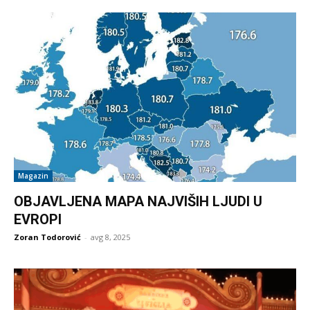
Magazin
OBJAVLJENA MAPA NAJVIŠIH LJUDI U
EVROPI
Zoran Todorović
-
avg 8, 2025