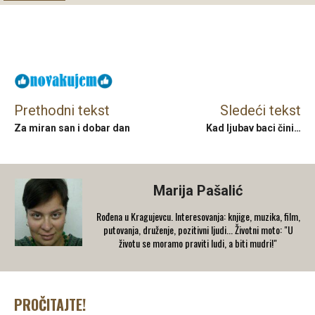
Facebook
X
Email
Prethodni tekst
Sledeći tekst
Za miran san i dobar dan
Kad ljubav baci čini…
Marija Pašalić
​Rođena u Kragujevcu. Interesovanja: knjige, muzika, film,
putovanja, druženje, pozitivni ljudi... Životni moto: "U
životu se moramo praviti ludi, a biti mudri!"
PROČITAJTE!