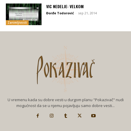
VIC NEDELJE: VELKOM
Đorđe Todorović
-
sep 21, 2014
Zanimljivosti
U vremenu kada su dobre vesti u durgom planu "Pokazivač" nudi
mogućnost da se u njemu pojavljuju samo dobre vesti...