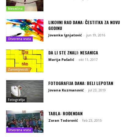
Mesečina
LIKOVNI RAD DANA: ČESTITKA ZA NOVU
GODINU
Jovanka Ignjatović
-
jun 19, 2016
Otvorena vrata
DA LI STE ZNALI: NESANICA
Marija Pašalić
-
okt 11, 2017
Zanimljivosti
FOTOGRAFIJA DANA: BELI LEPOTAN
Jovana Kuzmanović
-
jul 23, 2019
Fotografija
TABLA: ROĐENDAN
Zoran Todorović
-
feb 23, 2015
Otvorena vrata