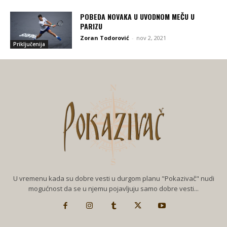
POBEDA NOVAKA U UVODNOM MEČU U
PARIZU
Zoran Todorović
-
nov 2, 2021
Priključenija
U vremenu kada su dobre vesti u durgom planu "Pokazivač" nudi
mogućnost da se u njemu pojavljuju samo dobre vesti...