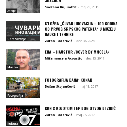
30X40CM
Snežana Kujundžić
-
maj 29, 2015
Atelje
IZLOŽBA „ČUVARI INOVACIJA – 100 GODINA
OD PRVOG SRPSKOG PATENTA“ U MUZEJU
NAUKE I TEHNIKE
Obrazovanje
Zoran Todorović
-
dec 18, 2024
ENA – HAUSTOR /COVER BY MMCELA/
Miša mmcela Acoustic
-
dec 15, 2017
Muzika
FOTOGRAFIJA DANA: KONAK
Dušan Stojančević
-
maj 18, 2017
Fotografija
KKN S KOJOTOM I EPILOG OTVORILI ZIDIĆ
Zoran Todorović
-
maj 25, 2017
Kultura