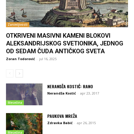
Zanimljivosti
OTKRIVENI MASIVNI KAMENI BLOKOVI
ALEKSANDRIJSKOG SVETIONIKA, JEDNOG
OD SEDAM ČUDA ANTIČKOG SVETA
Zoran Todorović
-
jul 16, 2025
NERANDŽA KOSTIĆ: RANO
Nerandža Kostić
-
apr 23, 2017
Mesečina
PAUKOVA MREŽA
Zdravka Babić
-
apr 26, 2015
Mesečina