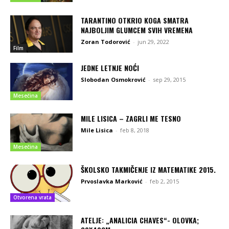
TARANTINO OTKRIO KOGA SMATRA
NAJBOLJIM GLUMCEM SVIH VREMENA
Zoran Todorović
-
jun 29, 2022
Film
JEDNE LETNJE NOĆI
Slobodan Osmokrović
-
sep 29, 2015
Mesečina
MILE LISICA – ZAGRLI ME TESNO
Mile Lisica
-
feb 8, 2018
Mesečina
ŠKOLSKO TAKMIČENJE IZ MATEMATIKE 2015.
Prvoslavka Marković
-
feb 2, 2015
Otvorena vrata
ATELJE: „ANALICIA CHAVES“- OLOVKA;