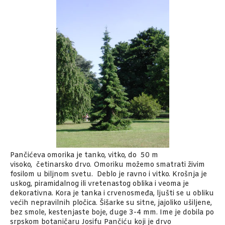
Pančićeva omorika je tanko, vitko, do 50 m
visoko, četinarsko drvo. Omoriku možemo smatrati živim
fosilom u biljnom svetu. Deblo je ravno i vitko. Krošnja je
uskog, piramidalnog ili vretenastog oblika i veoma je
dekorativna. Kora je tanka i crvenosmeđa, ljušti se u obliku
većih nepravilnih pločica. Šišarke su sitne, jajoliko ušiljene,
bez smole, kestenjaste boje, duge 3-4 mm. Ime je dobila po
srpskom botaničaru Josifu Pančiću koji je drvo