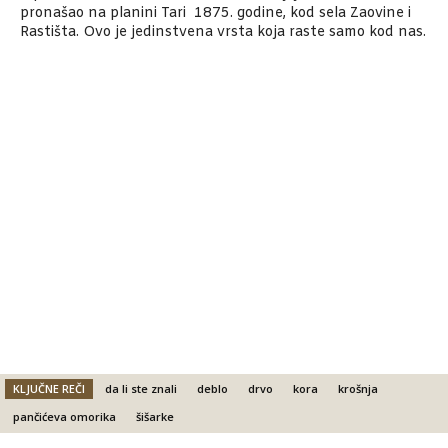
pronašao na planini Tari 1875. godine, kod sela Zaovine i
Rastišta. Ovo je jedinstvena vrsta koja raste samo kod nas.
KLJUČNE REČI
da li ste znali
deblo
drvo
kora
krošnja
pančićeva omorika
šišarke