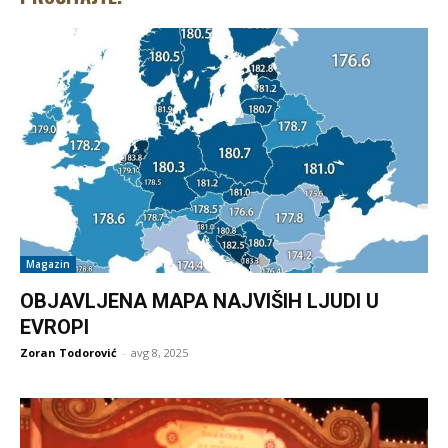
Magazin
OBJAVLJENA MAPA NAJVIŠIH LJUDI U
EVROPI
Zoran Todorović
-
avg 8, 2025