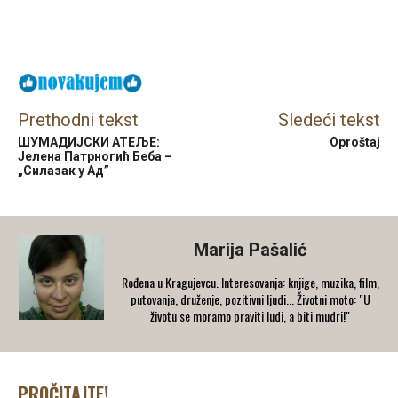
Facebook
X
Email
Prethodni tekst
Sledeći tekst
ШУМАДИЈСКИ АТЕЉЕ:
Oproštaj
Јелена Пaтрногић Беба –
„Силазак у Ад”
Marija Pašalić
​Rođena u Kragujevcu. Interesovanja: knjige, muzika, film,
putovanja, druženje, pozitivni ljudi... Životni moto: "U
životu se moramo praviti ludi, a biti mudri!"
PROČITAJTE!