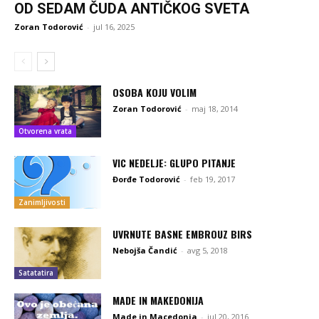
OD SEDAM ČUDA ANTIČKOG SVETA
Zoran Todorović
-
jul 16, 2025
OSOBA KOJU VOLIM
Zoran Todorović
-
maj 18, 2014
Otvorena vrata
VIC NEDELJE: GLUPO PITANJE
Đorđe Todorović
-
feb 19, 2017
Zanimljivosti
UVRNUTE BASNE EMBROUZ BIRS
Nebojša Čandić
-
avg 5, 2018
Satatatira
MADE IN MAKEDONIJA
Made in Macedonia
-
jul 20, 2016