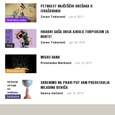
PETNAEST NAJČEŠĆIH GREŠAKA U
IZRAŽAVANJU
Zoran Todorović
-
jun 4, 2017
Otvorena vrata
HRABRI GAŠA UBIJA AJKULU TURPIJICOM ZA
NOKTE!
Zoran Todorović
-
apr 20, 2019
Strip
MISAO DANA
Prvoslavka Marković
-
nov 12, 2017
Zanimljivosti
SKRENIMO NA PRAVI PUT VAM PREDSTAVLJA
MILADINA BERIĆA
Deana Sailović
-
sep 10, 2015
Satatatira