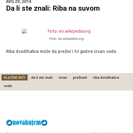
AVG 29, 2014
Da li ste znali: Riba na suvom
Foto: en.wikipedia.org
Riba dvodihalica može da preživi i tri godne izvan vode.
KLJUČNE REČI
da li ste znali
izvan
preživeti
riba dvodihalica
voda
Facebook
X
Email