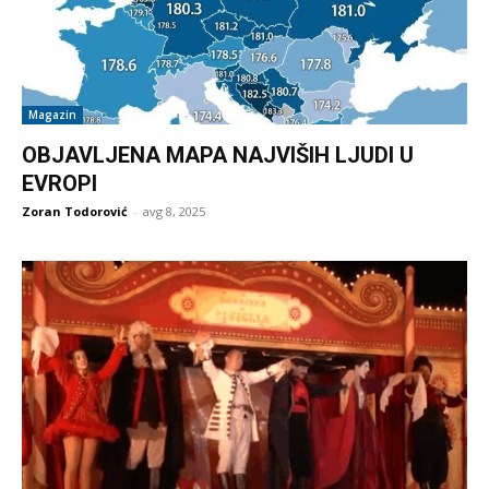
Magazin
OBJAVLJENA MAPA NAJVIŠIH LJUDI U
EVROPI
Zoran Todorović
-
avg 8, 2025