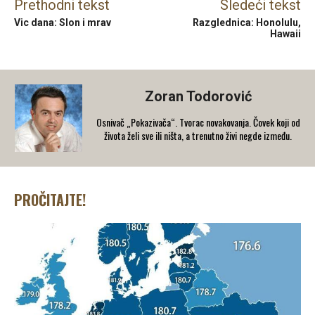
Prethodni tekst
Sledeći tekst
Vic dana: Slon i mrav
Razglednica: Honolulu,
Hawaii
Zoran Todorović
Osnivač „Pokazivača“. Tvorac novakovanja. Čovek koji od
života želi sve ili ništa, a trenutno živi negde između.
PROČITAJTE!