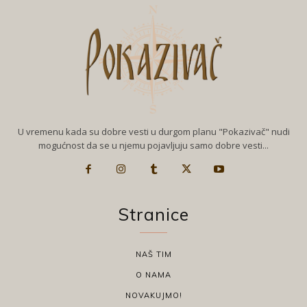
U vremenu kada su dobre vesti u durgom planu "Pokazivač" nudi
mogućnost da se u njemu pojavljuju samo dobre vesti...
Stranice
NAŠ TIM
O NAMA
NOVAKUJMO!