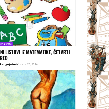
rena vrata
NI LISTOVI IZ MATEMATIKE, ČETVRTI
RED
ka Ignjatović
-
apr 20, 2014