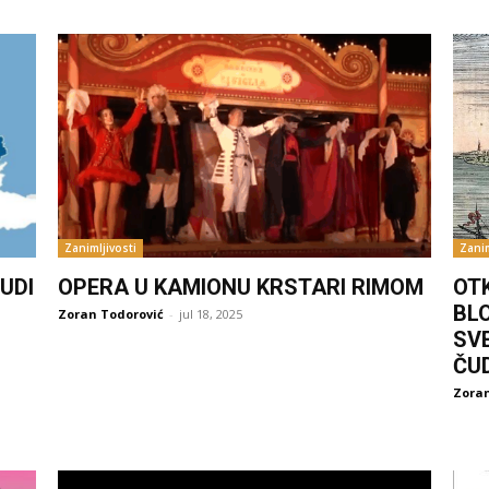
Zanimljivosti
Zanim
UDI
OPERA U KAMIONU KRSTARI RIMOM
OT
BL
Zoran Todorović
-
jul 18, 2025
SV
ČU
Zoran