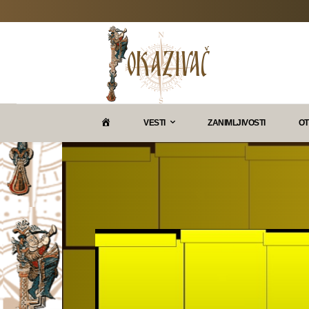
P
VESTI
ZANIMLJIVOSTI
OT
O
K
A
Z