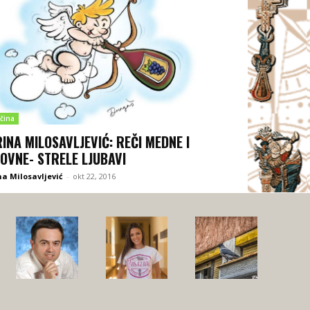
čina
INA MILOSAVLJEVIĆ: REČI MEDNE I
OVNE- STRELE LJUBAVI
a Milosavljević
-
okt 22, 2016