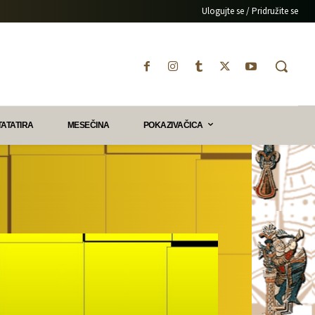
Ulogujte se / Pridružite se
TATATIRA
MESEČINA
POKAZIVAČICA