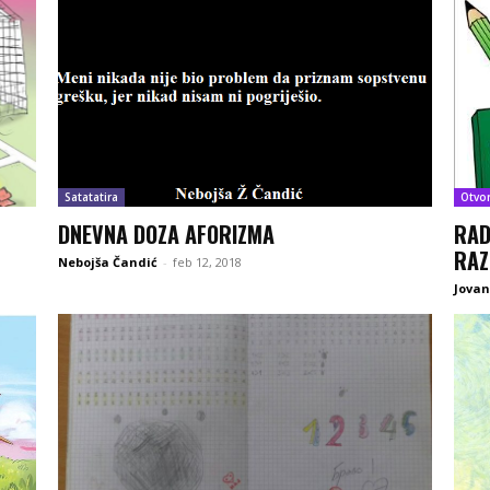
Satatatira
Otvo
DNEVNA DOZA AFORIZMA
RAD
RAZ
Nebojša Čandić
-
feb 12, 2018
Jovan