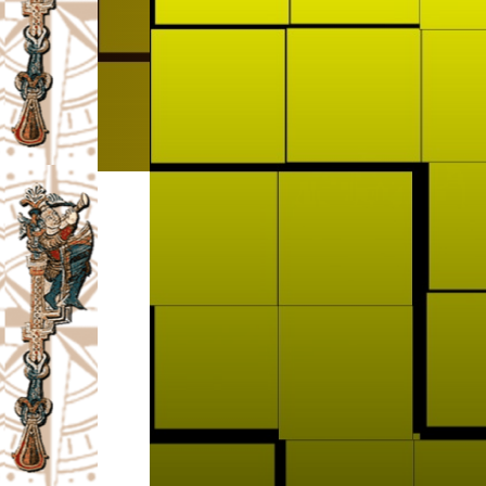
I
V
A
Č