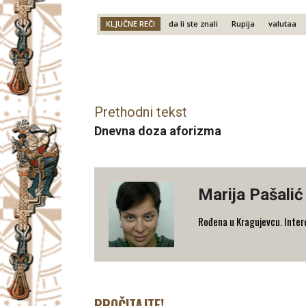
KLJUČNE REČI
da li ste znali
Rupija
valutaa
Facebook
X
Email
Prethodni tekst
Dnevna doza aforizma
Marija Pašalić
​Rođena u Kragujevcu. Interes
PROČITAJTE!