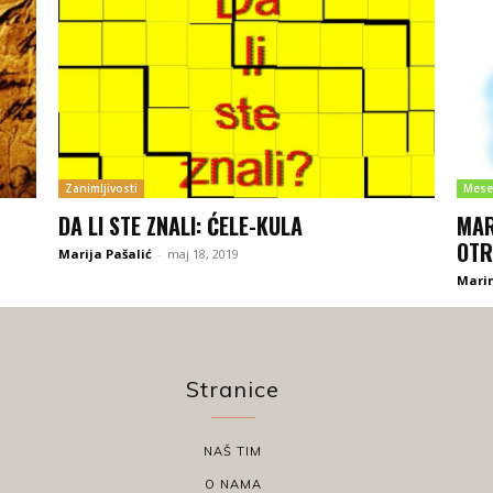
Zanimljivosti
Mese
DA LI STE ZNALI: ĆELE-KULA
MAR
OTR
Marija Pašalić
-
maj 18, 2019
Marin
Stranice
NAŠ TIM
O NAMA