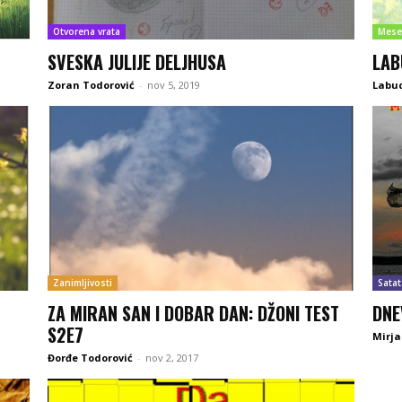
Otvorena vrata
Mese
SVESKA JULIJE DELJHUSA
LAB
Zoran Todorović
-
nov 5, 2019
Labu
Zanimljivosti
Satat
ZA MIRAN SAN I DOBAR DAN: DŽONI TEST
DNE
S2E7
Mirj
Đorđe Todorović
-
nov 2, 2017