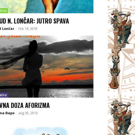
čina
UD N. LONČAR: JUTRO SPAVA
d Lončar
-
feb 14, 2018
atira
VNA DOZA AFORIZMA
ana Đapo
-
avg 30, 2016