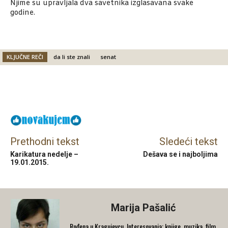
Njime su upravljala dva savetnika izglasavana svake
godine.
KLJUČNE REČI
da li ste znali
senat
Facebook
X
Email
Prethodni tekst
Sledeći tekst
Karikatura nedelje –
Dešava se i najboljima
19.01.2015.
Marija Pašalić
​Rođena u Kragujevcu. Interesovanja: knjige, muzika, film,