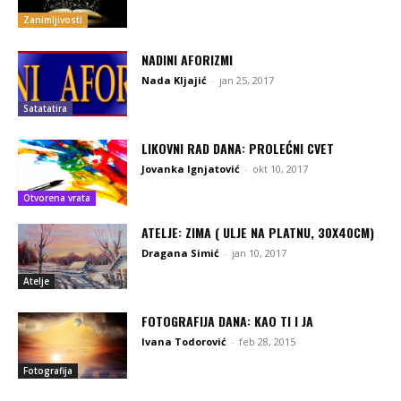
Zanimljivosti
NADINI AFORIZMI
Nada Kljajić
-
jan 25, 2017
Satatatira
LIKOVNI RAD DANA: PROLEĆNI CVET
Jovanka Ignjatović
-
okt 10, 2017
Otvorena vrata
ATELJE: ZIMA ( ULJE NA PLATNU, 30X40CM)
Dragana Simić
-
jan 10, 2017
Atelje
FOTOGRAFIJA DANA: KAO TI I JA
Ivana Todorović
-
feb 28, 2015
Fotografija