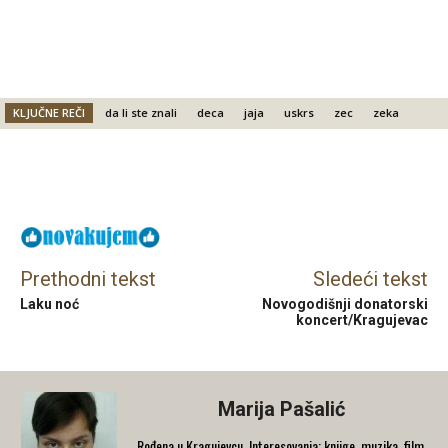
KLJUČNE REČI
da li ste znali
deca
jaja
uskrs
zec
zeka
Facebook
X
Email
Prethodni tekst
Sledeći tekst
Laku noć
Novogodišnji donatorski
koncert/Kragujevac
Marija Pašalić
​Rođena u Kragujevcu. Interesovanja: knjige, muzika, film,