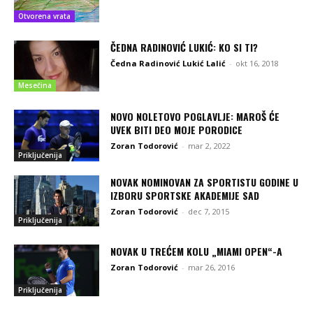
Otvorena vrata
ČEDNA RADINOVIĆ LUKIĆ: KO SI TI?
Čedna Radinović Lukić Lalić
-
okt 16, 2018
Mesečina
NOVO NOLETOVO POGLAVLJE: MAROŠ ĆE
UVEK BITI DEO MOJE PORODICE
Zoran Todorović
-
mar 2, 2022
Priključenija
NOVAK NOMINOVAN ZA SPORTISTU GODINE U
IZBORU SPORTSKE AKADEMIJE SAD
Zoran Todorović
-
dec 7, 2015
Priključenija
NOVAK U TREĆEM KOLU „MIAMI OPEN“-A
Zoran Todorović
-
mar 26, 2016
Priključenija