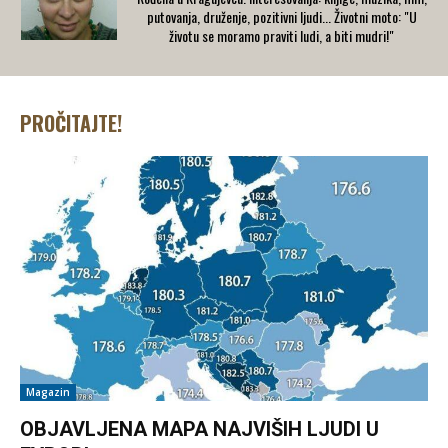
putovanja, druženje, pozitivni ljudi... Životni moto: "U
životu se moramo praviti ludi, a biti mudri!"
PROČITAJTE!
Magazin
OBJAVLJENA MAPA NAJVIŠIH LJUDI U