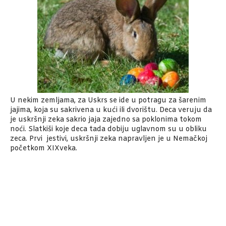
U nekim zemljama, za Uskrs se ide u potragu za šarenim
jajima, koja su sakrivena u kući ili dvorištu. Deca veruju da
je uskršnji zeka sakrio jaja zajedno sa poklonima tokom
noći. Slatkiši koje deca tada dobiju uglavnom su u obliku
zeca. Prvi jestivi, uskršnji zeka napravljen je u Nemačkoj
početkom XIXveka.