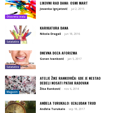
LIKOVNI RAD DANA: OSMI MART
Jovanka Ignjatović
-
jul 2, 2015
Otvorena vrata
KARIKATURA DANA
Nikola Dragaš
-
jun 18, 2016
Satatatira
DNEVNA DOZA AFORIZMA
Goran Ivanković
-
jan 5, 2017
Satatatira
ATELJE ŽIKE RANKOVIĆA: GDE JE NESTAO
DEBELI NOSATI PATAK RADOVAN
Žika Ranković
-
nov 6, 2014
Magazin
ANĐELA TURUKALO: UZALUDAN TRUD
Anđela Turukalo
-
sep 18, 2017