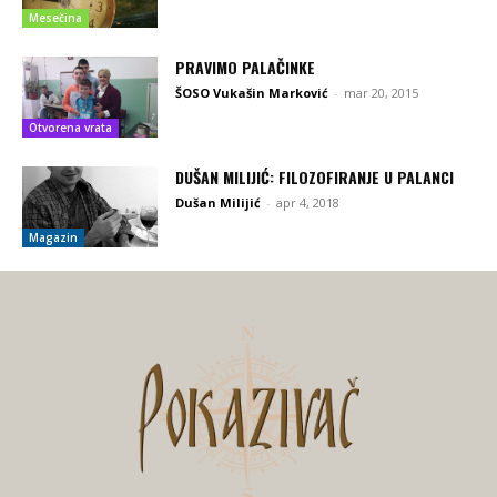
Mesečina
PRAVIMO PALAČINKE
ŠOSO Vukašin Marković
-
mar 20, 2015
Otvorena vrata
DUŠAN MILIJIĆ: FILOZOFIRANJE U PALANCI
Dušan Milijić
-
apr 4, 2018
Magazin