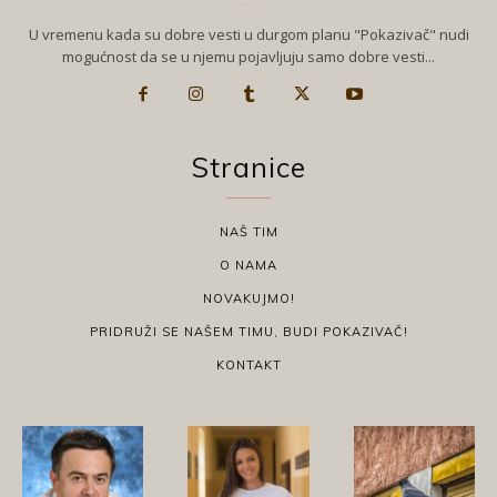
U vremenu kada su dobre vesti u durgom planu "Pokazivač" nudi
mogućnost da se u njemu pojavljuju samo dobre vesti...
Stranice
NAŠ TIM
O NAMA
NOVAKUJMO!
PRIDRUŽI SE NAŠEM TIMU, BUDI POKAZIVAČ!
KONTAKT