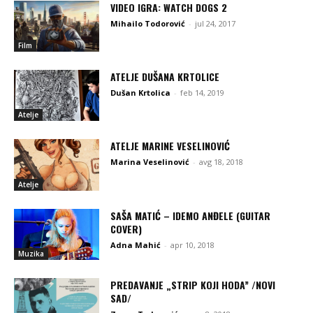
VIDEO IGRA: WATCH DOGS 2
Mihailo Todorović
-
jul 24, 2017
Film
ATELJE DUŠANA KRTOLICE
Dušan Krtolica
-
feb 14, 2019
Atelje
ATELJE MARINE VESELINOVIĆ
Marina Veselinović
-
avg 18, 2018
Atelje
SAŠA MATIĆ – IDEMO ANĐELE (GUITAR
COVER)
Adna Mahić
-
apr 10, 2018
Muzika
PREDAVANJE „STRIP KOJI HODA” /NOVI
SAD/