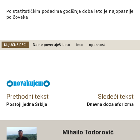
Po statitstičkim podacima godišnje doba leto je najopasnije
po čoveka
KLJUČNE REČI
Da ne poveruješ: Leto
leto
opasnost
Facebook
X
Email
Prethodni tekst
Sledeći tekst
Postoji jedna Srbija
Dnevna doza aforizma
Mihailo Todorović