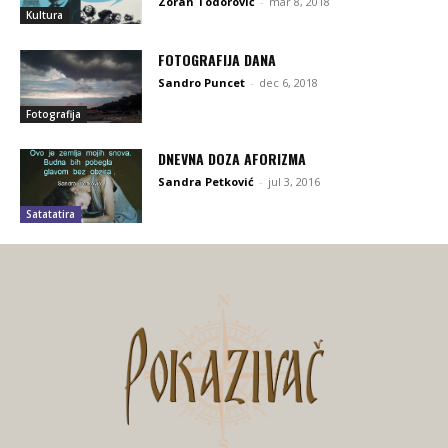
Zoran Todorović
-
mar 8, 2018
Kultura
FOTOGRAFIJA DANA
Sandro Puncet
-
dec 6, 2018
Fotografija
DNEVNA DOZA AFORIZMA
Sandra Petković
-
jul 3, 2016
Satatatira