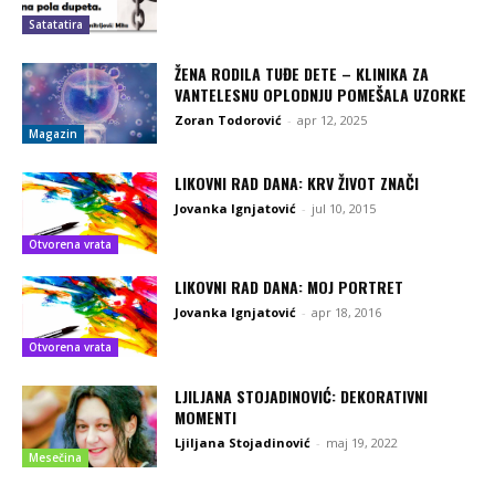
Satatatira
ŽENA RODILA TUĐE DETE – KLINIKA ZA
VANTELESNU OPLODNJU POMEŠALA UZORKE
Zoran Todorović
-
apr 12, 2025
Magazin
LIKOVNI RAD DANA: KRV ŽIVOT ZNAČI
Jovanka Ignjatović
-
jul 10, 2015
Otvorena vrata
LIKOVNI RAD DANA: MOJ PORTRET
Jovanka Ignjatović
-
apr 18, 2016
Otvorena vrata
LJILJANA STOJADINOVIĆ: DEKORATIVNI
MOMENTI
Ljiljana Stojadinović
-
maj 19, 2022
Mesečina