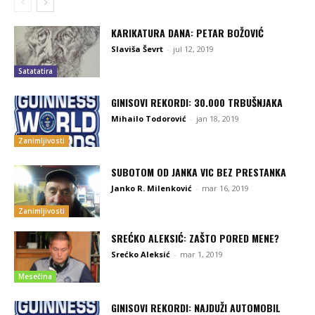
KARIKATURA DANA: PETAR BOŽOVIĆ
Slaviša Ševrt
-
jul 12, 2019
Satatatira
GINISOVI REKORDI: 30.000 TRBUŠNJAKA
Mihailo Todorović
-
jan 18, 2019
Zanimljivosti
SUBOTOM OD JANKA VIC BEZ PRESTANKA
Janko R. Milenković
-
mar 16, 2019
Zanimljivosti
SREĆKO ALEKSIĆ: ZAŠTO PORED MENE?
Srećko Aleksić
-
mar 1, 2019
Mesečina
GINISOVI REKORDI: NAJDUŽI AUTOMOBIL