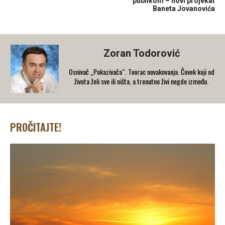
publikom – novi projekat
Baneta Jovanovića
Zoran Todorović
Osnivač „Pokazivača“. Tvorac novakovanja. Čovek koji od
života želi sve ili ništa, a trenutno živi negde između.
PROČITAJTE!