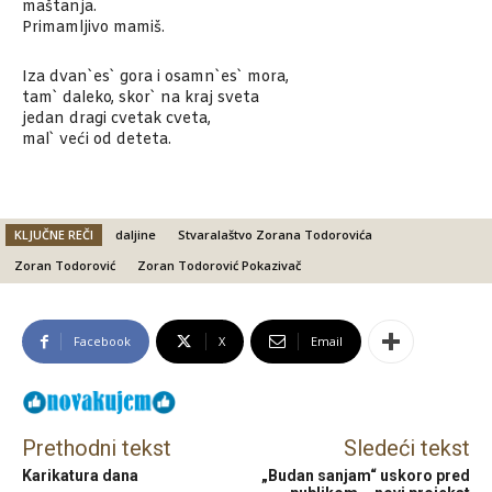
maštanja.
Primamljivo mamiš.
Iza dvan`es` gora i osamn`es` mora,
tam` daleko, skor` na kraj sveta
jedan dragi cvetak cveta,
mal` veći od deteta.
KLJUČNE REČI
daljine
Stvaralaštvo Zorana Todorovića
Zoran Todorović
Zoran Todorović Pokazivač
Facebook
X
Email
Prethodni tekst
Sledeći tekst
Karikatura dana
„Budan sanjam“ uskoro pred