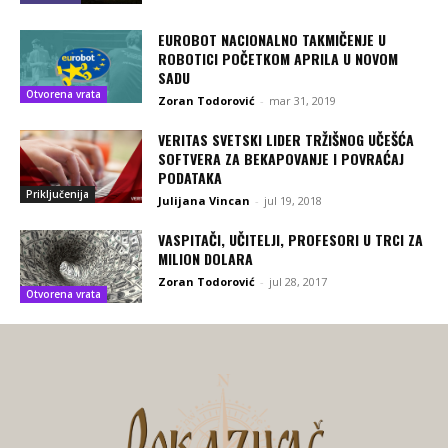
EUROBOT NACIONALNO TAKMIČENJE U
ROBOTICI POČETKOM APRILA U NOVOM
SADU
Otvorena vrata
Zoran Todorović
-
mar 31, 2019
VERITAS SVETSKI LIDER TRŽIŠNOG UČEŠĆA
SOFTVERA ZA BEKAPOVANJE I POVRAĆAJ
PODATAKA
Priključenija
Julijana Vincan
-
jul 19, 2018
VASPITAČI, UČITELJI, PROFESORI U TRCI ZA
MILION DOLARA
Zoran Todorović
-
jul 28, 2017
Otvorena vrata