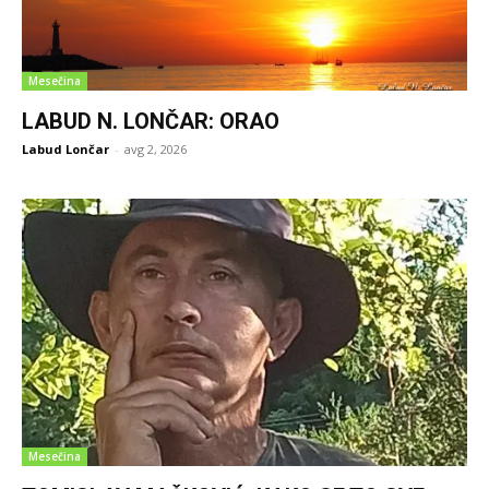
Mesečina
LABUD N. LONČAR: ORAO
Labud Lončar
-
avg 2, 2026
Mesečina