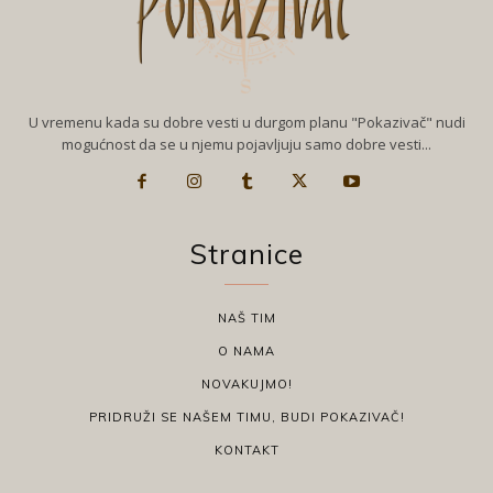
U vremenu kada su dobre vesti u durgom planu "Pokazivač" nudi
mogućnost da se u njemu pojavljuju samo dobre vesti...
Stranice
NAŠ TIM
O NAMA
NOVAKUJMO!
PRIDRUŽI SE NAŠEM TIMU, BUDI POKAZIVAČ!
KONTAKT