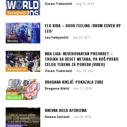
Zoran Todorović
-
avg 12, 2016
Zanimljivosti
FLO RIDA – GOOD FEELING /DRUM COVER BY
LEO/
Leo Fabijančić
-
sep 23, 2017
Muzika
NBA LIGA: NEVEROVANTAN PREOKRET –
TROJKA SA DESET METARA, PA KOŠ PREKO
CELOG TERENA ZA POBEDU (VIDEO)
Zanimljivosti
Zoran Todorović
-
dec 19, 2021
DRAGANA KIKLIĆ: POKAZALA ZUBE
Dragana Kiklić
-
nov 17, 2018
Mesečina
DNEVNA DOZA AFORIZMA
Deana Sailović
-
okt 24, 2018
Satatatira