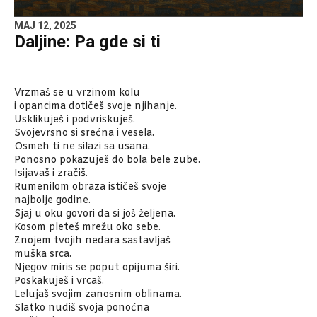
MAJ 12, 2025
Daljine: Pa gde si ti
Vrzmaš se u vrzinom kolu
i opancima dotičeš svoje njihanje.
Usklikuješ i podvriskuješ.
Svojevrsno si srećna i vesela.
Osmeh ti ne silazi sa usana.
Ponosno pokazuješ do bola bele zube.
Isijavaš i zračiš.
Rumenilom obraza ističeš svoje
najbolje godine.
Sjaj u oku govori da si još željena.
Kosom pleteš mrežu oko sebe.
Znojem tvojih nedara sastavljaš
muška srca.
Njegov miris se poput opijuma širi.
Poskakuješ i vrcaš.
Lelujaš svojim zanosnim oblinama.
Slatko nudiš svoja ponoćna