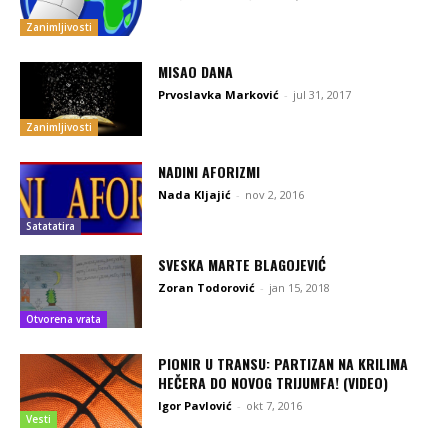
Zanimljivosti
MISAO DANA
Prvoslavka Marković
-
jul 31, 2017
Zanimljivosti
NADINI AFORIZMI
Nada Kljajić
-
nov 2, 2016
Satatatira
SVESKA MARTE BLAGOJEVIĆ
Zoran Todorović
-
jan 15, 2018
Otvorena vrata
PIONIR U TRANSU: PARTIZAN NA KRILIMA
HEČERA DO NOVOG TRIJUMFA! (VIDEO)
Igor Pavlović
-
okt 7, 2016
Vesti