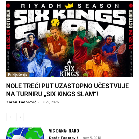
Priključenija
NOLE TREĆI PUT UZASTOPNO UČESTVUJE
NA TURNIRU „SIX KINGS SLAM“!
Zoran Todorović
-
jul 29, 2026
VIC DANA: RANO
Đorđe Todorović
-
nov 5, 2018