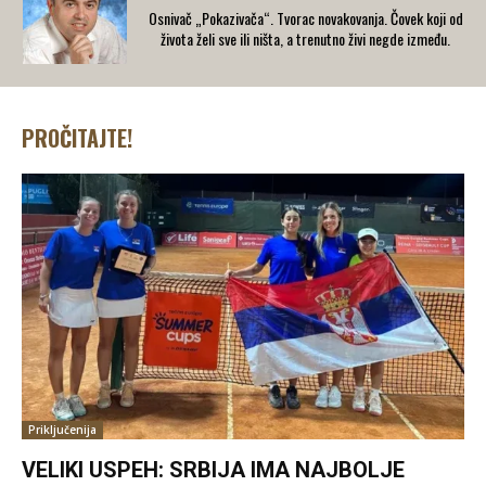
Osnivač „Pokazivača“. Tvorac novakovanja. Čovek koji od
života želi sve ili ništa, a trenutno živi negde između.
PROČITAJTE!
Priključenija
VELIKI USPEH: SRBIJA IMA NAJBOLJE