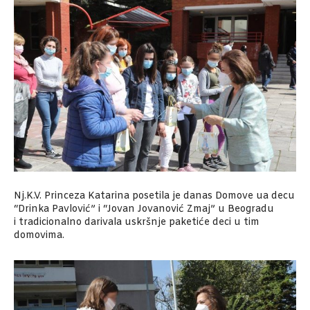
Nj.K.V. Princeza Katarina posetila je danas Domove ua decu
“Drinka Pavlović” i “Jovan Jovanović Zmaj” u Beogradu
i tradicionalno darivala uskršnje paketiće deci u tim
domovima.