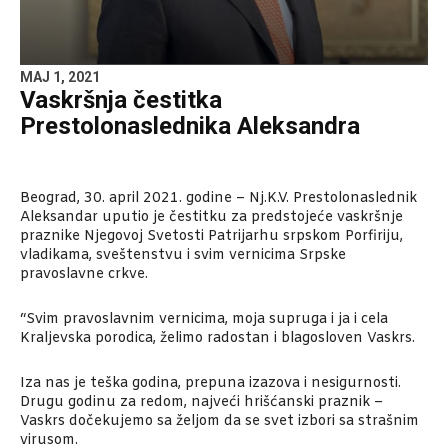
MAJ 1, 2021
Vaskršnja čestitka
Prestolonaslednika Aleksandra
Beograd, 30. april 2021. godine – Nj.K.V. Prestolonaslednik
Aleksandar uputio je čestitku za predstojeće vaskršnje
praznike Njegovoj Svetosti Patrijarhu srpskom Porfiriju,
vladikama, sveštenstvu i svim vernicima Srpske
pravoslavne crkve.
“Svim pravoslavnim vernicima, moja supruga i ja i cela
Kraljevska porodica, želimo radostan i blagosloven Vaskrs.
Iza nas je teška godina, prepuna izazova i nesigurnosti.
Drugu godinu za redom, najveći hrišćanski praznik –
Vaskrs dočekujemo sa željom da se svet izbori sa strašnim
virusom.