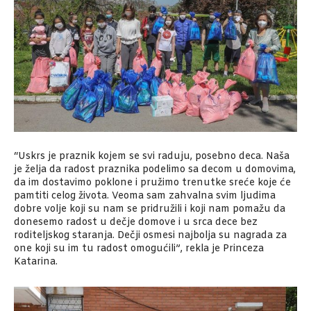
“Uskrs je praznik kojem se svi raduju, posebno deca. Naša
je želja da radost praznika podelimo sa decom u domovima,
da im dostavimo poklone i pružimo trenutke sreće koje će
pamtiti celog života. Veoma sam zahvalna svim ljudima
dobre volje koji su nam se pridružili i koji nam pomažu da
donesemo radost u dečje domove i u srca dece bez
roditeljskog staranja. Dečji osmesi najbolja su nagrada za
one koji su im tu radost omogućili”, rekla je Princeza
Katarina.