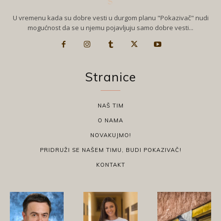
U vremenu kada su dobre vesti u durgom planu "Pokazivač" nudi
mogućnost da se u njemu pojavljuju samo dobre vesti...
Stranice
NAŠ TIM
O NAMA
NOVAKUJMO!
PRIDRUŽI SE NAŠEM TIMU, BUDI POKAZIVAČ!
KONTAKT