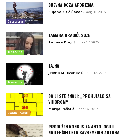
DNEVNA DOZA AFORIZMA
Biljana Kitić Čakar
-
avg 30, 2016
Satatatira
TAMARA DRAGIĆ: SUZE
Tamara Dragić
-
jun 17, 2025
Mesečina
TAJNA
Jelena Milovanović
-
sep 12, 2014
Mesečina
DA LI STE ZNALI: „PROHUJALO SA
VIHOROM“
Marija Pašalić
-
apr 16, 2017
Zanimljivosti
PRODUŽEN KONKUS ZA ANTOLOGIJU
NAJLEPŠIH DELA SAVREMENIH AUTORA