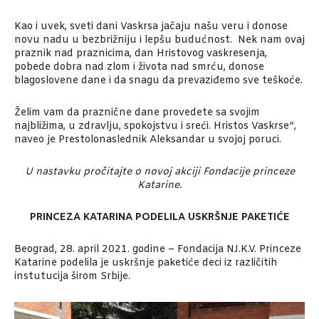
Kao i uvek, sveti dani Vaskrsa jačaju našu veru i donose
novu nadu u bezbrižniju i lepšu budućnost. Nek nam ovaj
praznik nad praznicima, dan Hristovog vaskresenja,
pobede dobra nad zlom i života nad smrću, donose
blagoslovene dane i da snagu da prevaziđemo sve teškoće.
Želim vam da praznične dane provedete sa svojim
najbližima, u zdravlju, spokojstvu i sreći. Hristos Vaskrse”,
naveo je Prestolonaslednik Aleksandar u svojoj poruci.
U nastavku pročitajte o novoj akciji Fondacije princeze
Katarine.
PRINCEZA KATARINA PODELILA USKRŠNJE PAKETIĆE
Beograd, 28. april 2021. godine – Fondacija NJ.K.V. Princeze
Katarine podelila je uskršnje paketiće deci iz različitih
instutucija širom Srbije.