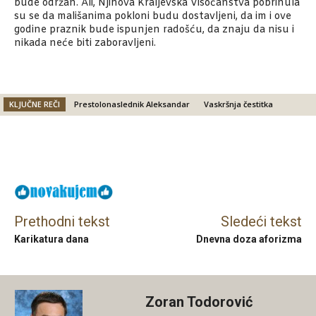
bude održan. Ali, Njihova Kraljevska Visočanstva pobrinula
su se da mališanima pokloni budu dostavljeni, da im i ove
godine praznik bude ispunjen radošću, da znaju da nisu i
nikada neće biti zaboravljeni.
KLJUČNE REČI
Prestolonaslednik Aleksandar
Vaskršnja čestitka
Facebook
X
Email
Prethodni tekst
Sledeći tekst
Karikatura dana
Dnevna doza aforizma
Zoran Todorović