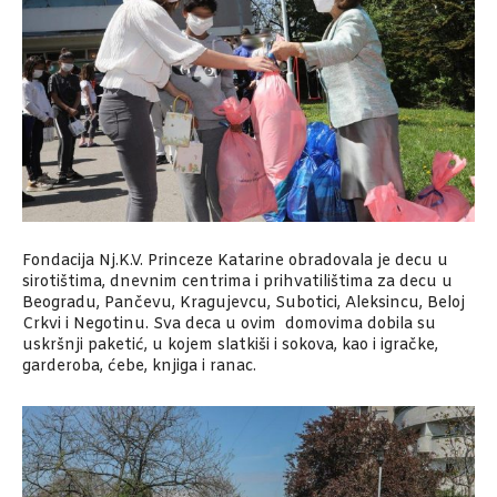
Fondacija Nj.K.V. Princeze Katarine obradovala je decu u
sirotištima, dnevnim centrima i prihvatilištima za decu u
Beogradu, Pančevu, Kragujevcu, Subotici, Aleksincu, Beloj
Crkvi i Negotinu. Sva deca u ovim domovima dobila su
uskršnji paketić, u kojem slatkiši i sokova, kao i igračke,
garderoba, ćebe, knjiga i ranac.