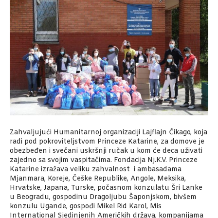
Zahvaljujući Humanitarnoj organizaciji Lajflajn Čikago, koja
radi pod pokroviteljstvom Princeze Katarine, za domove je
obezbeđen i svečani uskršnji ručak u kom će deca uživati
zajedno sa svojim vaspitačima. Fondacija Nj.K.V. Princeze
Katarine izražava veliku zahvalnost i ambasadama
Mjanmara, Koreje, Češke Republike, Angole, Meksika,
Hrvatske, Japana, Turske, počasnom konzulatu Šri Lanke
u Beogradu, gospodinu Dragoljubu Šaponjskom, bivšem
konzulu Ugande, gospođi Mikel Rid Karol, Mis
International Sjedinjenih Američkih država, kompanijama