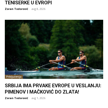
TENISERKE U EVROPI
Zoran Todorović
-
avg 8, 2026
Priključenija
SRBIJA IMA PRVAKE EVROPE U VESLANJU:
PIMENOV I MAČKOVIĆ DO ZLATA!
Zoran Todorović
-
avg 1, 2026