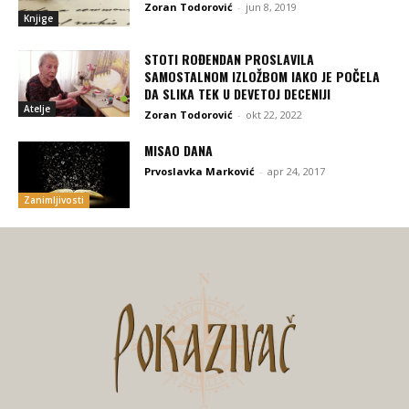
Zoran Todorović
-
jun 8, 2019
Knjige
STOTI ROĐENDAN PROSLAVILA
SAMOSTALNOM IZLOŽBOM IAKO JE POČELA
DA SLIKA TEK U DEVETOJ DECENIJI
Atelje
Zoran Todorović
-
okt 22, 2022
MISAO DANA
Prvoslavka Marković
-
apr 24, 2017
Zanimljivosti