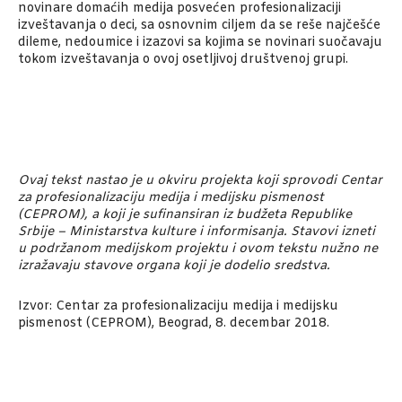
novinare domaćih medija posvećen profesionalizaciji
izveštavanja o deci, sa osnovnim ciljem da se reše najčešće
dileme, nedoumice i izazovi sa kojima se novinari suočavaju
tokom izveštavanja o ovoj osetljivoj društvenoj grupi.
Ovaj tekst nastao je u okviru projekta koji sprovodi Centar
za profesionalizaciju medija i medijsku pismenost
(CEPROM), a koji je sufinansiran iz budžeta Republike
Srbije – Ministarstva kulture i informisanja. Stavovi izneti
u podržanom medijskom projektu i ovom tekstu nužno ne
izražavaju stavove organa koji je dodelio sredstva.
Izvor: Centar za profesionalizaciju medija i medijsku
pismenost (CEPROM), Beograd, 8. decembar 2018.