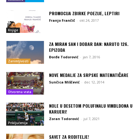
PROMOCIJA ZBIRKE POEZIJE, LEPTIRI
Franjo Frančič
-
okt 24, 2017
Knjige
ZA MIRAN SAN I DOBAR DAN: NARUTO 126.
EPIZODA
Đorđe Todorović
-
jan 7, 2016
Zanimljivosti
NOVE MEDALJE ZA SRPSKE MATEMATIČARE
Sunčica Miščević
-
dec 12, 2014
Otvorena vrata
NOLE U DESETOM POLUFINALU VIMBLDONA U
KARIJERI!
Zoran Todorović
-
jul 7, 2021
Priključenija
SAVET ZA RODITELJE!