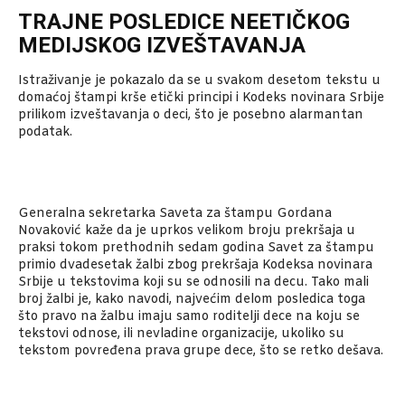
TRAJNE POSLEDICE NEETIČKOG
MEDIJSKOG IZVEŠTAVANJA
Istraživanje je pokazalo da se u svakom desetom tekstu u
domaćoj štampi krše etički principi i Kodeks novinara Srbije
prilikom izveštavanja o deci, što je posebno alarmantan
podatak.
Generalna sekretarka Saveta za štampu Gordana
Novaković kaže da je uprkos velikom broju prekršaja u
praksi tokom prethodnih sedam godina Savet za štampu
primio dvadesetak žalbi zbog prekršaja Kodeksa novi­nara
Srbije u tekstovima koji su se odnosili na decu. Tako mali
broj žalbi je, kako navodi, najvećim delom posledica toga
što pravo na žalbu imaju samo roditelji dece na koju se
tekstovi odnose, ili nevladine organizacije, ukoliko su
tekstom povređena prava grupe dece, što se retko dešava.