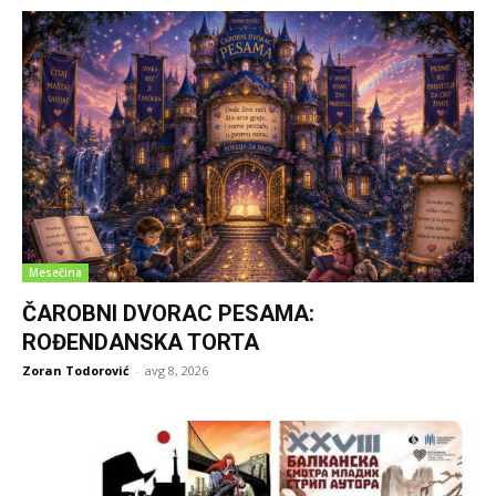
Mesečina
ČAROBNI DVORAC PESAMA:
ROĐENDANSKA TORTA
Zoran Todorović
-
avg 8, 2026