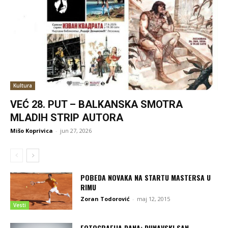
Kultura
VEĆ 28. PUT – BALKANSKA SMOTRA
MLADIH STRIP AUTORA
Mišo Koprivica
-
jun 27, 2026
POBEDA NOVAKA NA STARTU MASTERSA U
RIMU
Zoran Todorović
-
maj 12, 2015
Vesti
FOTOGRAFIJA DANA: DUNAVSKI SAN