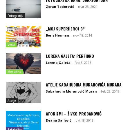
Zoran Todorović
-
mar 23, 2021
Fotografija
„MOJ SUPERHEROJ 3“
Boris Herman
-
nov 18, 2014
Vesti
LORENA GALETA: PERFIDNO
Lorena Galeta
-
feb 8, 2025
Mesečina
ATELJE SABAHUDINA MURANOVIĆA MURANA
Sabahudin Muranović-Muran
-
feb 28, 2019
Atelje
AFORIZMI – ŽIVKO PRODANOVIĆ
Deana Sailović
-
okt 18, 2018
Satatatira