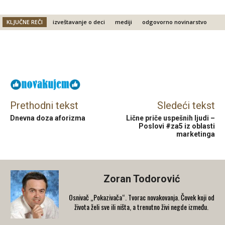
KLJUČNE REČI
izveštavanje o deci
mediji
odgovorno novinarstvo
Facebook
X
Email
Prethodni tekst
Sledeći tekst
Dnevna doza aforizma
Lične priče uspešnih ljudi –
Poslovi #za5 iz oblasti
marketinga
Zoran Todorović
Osnivač „Pokazivača“. Tvorac novakovanja. Čovek koji od
života želi sve ili ništa, a trenutno živi negde između.