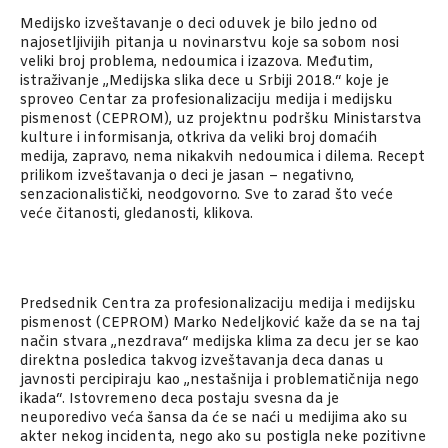
Medijsko izveštavanje o deci oduvek je bilo jedno od
najosetljivijih pitanja u novinarstvu koje sa sobom nosi
veliki broj problema, nedoumica i izazova. Međutim,
istraživanje „Medijska slika dece u Srbiji 2018.“ koje je
sproveo Centar za profesionalizaciju medija i medijsku
pismenost (CEPROM), uz projektnu podršku Ministarstva
kulture i informisanja, otkriva da veliki broj domaćih
medija, zapravo, nema nikakvih nedoumica i dilema. Recept
prilikom izveštavanja o deci je jasan – negativno,
senzacionalistički, neodgovorno. Sve to zarad što veće
veće čitanosti, gledanosti, klikova.
Predsednik Centra za profesionalizaciju medija i medijsku
pismenost (CEPROM) Marko Nedeljković kaže da se na taj
način stvara „nezdrava“ medijska klima za decu jer se kao
direktna posledica takvog izveštavanja deca danas u
javnosti percipiraju kao „nestašnija i problematičnija nego
ikada“. Istovremeno deca postaju svesna da je
neuporedivo veća šansa da će se naći u medijima ako su
akter nekog incidenta, nego ako su postigla neke pozitivne