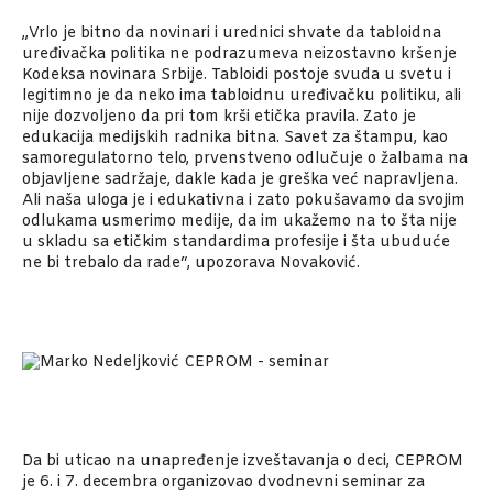
„Vrlo je bitno da novinari i urednici shvate da tabloidna
uređivačka politika ne podrazumeva neizostavno kršenje
Kodeksa novinara Srbije. Tabloidi postoje svuda u svetu i
le­gitimno je da neko ima tabloidnu uređivačku politiku, ali
nije dozvoljeno da pri tom krši etička pravila. Zato je
edukacija medijskih radnika bitna. Savet za štampu, kao
samoregu­latorno telo, prvenstveno odlučuje o žalbama na
objavljene sadržaje, dakle kada je greška već napravljena.
Ali naša uloga je i edukativna i zato pokušavamo da svojim
odlukama usmerimo medije, da im ukažemo na to šta nije
u skladu sa etičkim standardima profesije i šta ubuduće
ne bi trebalo da rade“, upozorava Novaković.
Da bi uticao na unapređenje izveštavanja o deci, CEPROM
je 6. i 7. decembra organizovao dvodnevni seminar za