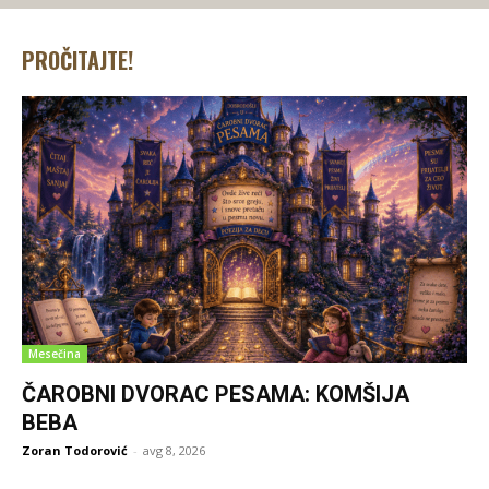
PROČITAJTE!
Mesečina
ČAROBNI DVORAC PESAMA: KOMŠIJA
BEBA
Zoran Todorović
-
avg 8, 2026