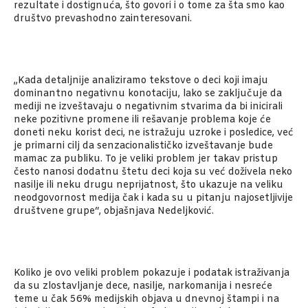
rezultate i dostignuća, što govori i o tome za šta smo kao
društvo prevashodno zainteresovani.
„Kada detaljnije analiziramo tekstove o deci koji imaju
dominantno negativnu konotaciju, lako se zaključuje da
mediji ne izveštavaju o negativnim stvarima da bi inicirali
neke pozitivne promene ili rešavanje problema koje će
doneti neku korist deci, ne istražuju uzroke i posledice, već
je primarni cilj da senzacionalističko izveštavanje bude
mamac za publiku. To je veliki problem jer takav pristup
često nanosi dodatnu štetu deci koja su već doživela neko
nasilje ili neku drugu neprijatnost, što ukazuje na veliku
neodgovor­nost medija čak i kada su u pitanju najosetljivije
društvene grupe“, objašnjava Nedeljković.
Koliko je ovo veliki problem pokazuje i podatak istraživanja
da su zlostavljanje dece, nasilje, narkomanija i nesreće
teme u čak 56% medijskih objava u dnevnoj štampi i na