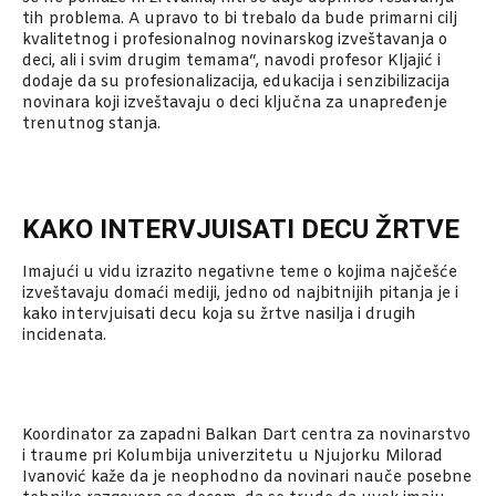
tih problema. A upravo to bi trebalo da bude primarni cilj
kvalitetnog i profesionalnog novinarskog izveštavanja o
deci, ali i svim drugim temama“, navodi profesor Kljajić i
dodaje da su profesionalizacija, edukacija i senzibilizacija
novinara koji izveštavaju o deci ključna za unapređenje
trenutnog stanja.
KAKO INTERVJUISATI DECU ŽRTVE
Imajući u vidu izrazito negativne teme o kojima najčešće
izveštavaju domaći mediji, jedno od najbitnijih pitanja je i
kako intervjuisati decu koja su žrtve nasilja i drugih
incidenata.
Koordinator za zapadni Balkan Dart centra za novinarstvo
i traume pri Kolumbija univerzitetu u Njujorku Milorad
Ivanović kaže da je neophodno da novinari nauče posebne