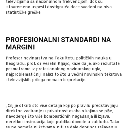
televizijama sa nacionalnom frekvencijom, dok su
istovremeno uspesi i dostignuća dece svedeni na nivo
statističke greške.
PROFESIONALNI STANDARDI NA
MARGINI
Profesor novinarstva na Fakultetu političkih nauka u
Beogradu, prof. dr Veselin Kljajić, kaže da je, ako rezultate
posmatramo iz profesionalnog novinarskog ugla,
najproblematičniji nalaz to što u većini novinskih tekstova
i televizijskih priloga nema interpretacije.
„Cilj je otkriti što više detalja koji po pravilu predstavljaju
direktno zadiranje u privatnost osoba o kojima se piše,
navođenje što više bombastičnih nagađanja ili izjava,
neretko i insinuacija koje publiku dovode u zabludu. Tako
se ne pomaže ni žrtvama, niti se daje doprinos rešavanju