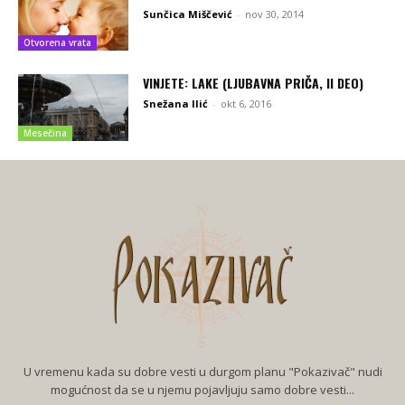
Sunčica Miščević
-
nov 30, 2014
Otvorena vrata
VINJETE: LAKE (LJUBAVNA PRIČA, II DEO)
Snežana Ilić
-
okt 6, 2016
Mesečina
U vremenu kada su dobre vesti u durgom planu "Pokazivač" nudi
mogućnost da se u njemu pojavljuju samo dobre vesti...