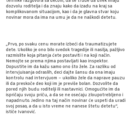
tehnike razgovora sa decom, da se trude da uvek imaju
dozvolu roditelja i da znaju kako da izađu na kraj sa
komplikovanom situacijom, kao i da je glavna stvar koju
novinar mora da ima na umu je da ne naškodi detetu.
„Prvo, po svaku cenu morate izbeći da traumatizujete
dete. Ukoliko je ono bilo svedok tragedije ili nasilja, pažljivo
razmislite koja pitanja ćete postaviti i na koji način.
Nemojte se prema njima postavljati kao inspektor.
Dopustite im da kažu samo ono što žele. Za razliku od
intervjuisanja odraslih, deci dajte šansu da ona imaju
kontrolu nad intervjuom – ukoliko žele da naprave pauzu
ili da preskoče deo koji im je previše bolan. Dozvolite da
pored njih budu roditelji ili nastavnici. Omogućite im da
ispričaju svoju priču, a da se ne osećaju zloupotrebljeno i
napadnuto. Jedino na taj način novinar će uspeti da uradi
svoj posao, a da u isto vreme ne nanese štetu detetu“,
ističe Ivanović.