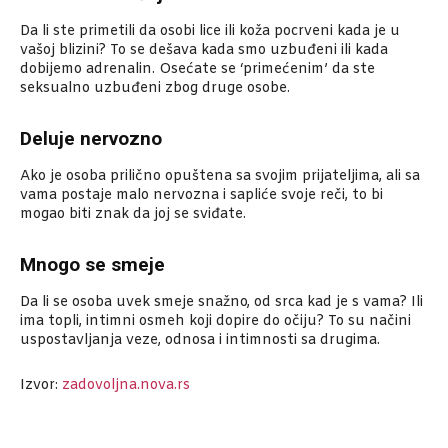
Da li ste primetili da osobi lice ili koža pocrveni kada je u
vašoj blizini? To se dešava kada smo uzbuđeni ili kada
dobijemo adrenalin. Osećate se ‘primećenim’ da ste
seksualno uzbuđeni zbog druge osobe.
Deluje nervozno
Ako je osoba prilično opuštena sa svojim prijateljima, ali sa
vama postaje malo nervozna i sapliće svoje reči, to bi
mogao biti znak da joj se sviđate.
Mnogo se smeje
Da li se osoba uvek smeje snažno, od srca kad je s vama? Ili
ima topli, intimni osmeh koji dopire do očiju? To su načini
uspostavljanja veze, odnosa i intimnosti sa drugima.
Izvor:
zadovoljna.nova.rs