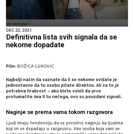
Foto: shutterstock
DEC 23, 2021
Definitivna lista svih signala da se
nekome dopadate
Piše:
BOŽICA LUKOVIĆ
Najbolji način da saznate da li se nekome sviđate je
jednostavno da tu osobu pitate direktno. Ali za to je
potrebna hrabrost – ako biste voleli da prvo
protumačite ima li tu nečega, ovo su pouzdani signali.
Naginje se prema vama tokom razgovora
Ljudi imaju tendenciju da se prirodno naginju ka ljudima
koji im se dopadaju u razgovoru. Ako osoba koja vam se