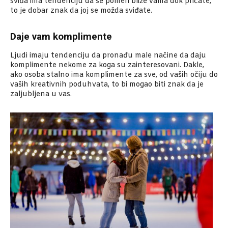
sviđa ima tendenciju da se pomeri bliže vama dok pričate,
to je dobar znak da joj se možda sviđate.
Daje vam komplimente
Ljudi imaju tendenciju da pronađu male načine da daju
komplimente nekome za koga su zainteresovani. Dakle,
ako osoba stalno ima komplimente za sve, od vaših očiju do
vaših kreativnih poduhvata, to bi mogao biti znak da je
zaljubljena u vas.