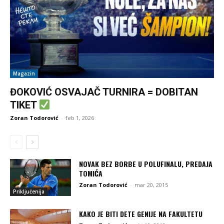
Magazin
ĐOKOVIĆ OSVAJAČ TURNIRA = DOBITAN
TIKET
Zoran Todorović
-
feb 1, 2026
NOVAK BEZ BORBE U POLUFINALU, PREDAJA
TOMIĆA
Zoran Todorović
-
mar 20, 2015
Priključenija
KAKO JE BITI DETE GENIJE NA FAKULTETU