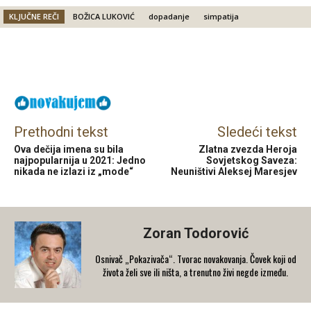
KLJUČNE REČI
BOŽICA LUKOVIĆ
dopadanje
simpatija
Facebook
X
Email
Prethodni tekst
Sledeći tekst
Ova dečija imena su bila
Zlatna zvezda Heroja
najpopularnija u 2021: Jedno
Sovjetskog Saveza:
nikada ne izlazi iz „mode“
Neuništivi Aleksej Maresjev
Zoran Todorović
Osnivač „Pokazivača“. Tvorac novakovanja. Čovek koji od
života želi sve ili ništa, a trenutno živi negde između.