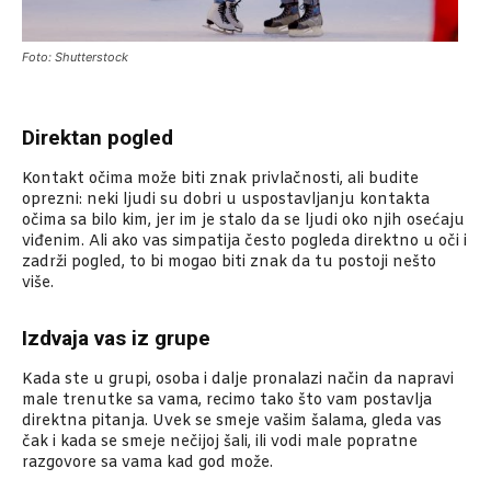
Foto: Shutterstock
Direktan pogled
Kontakt očima može biti znak privlačnosti, ali budite
oprezni: neki ljudi su dobri u uspostavljanju kontakta
očima sa bilo kim, jer im je stalo da se ljudi oko njih osećaju
viđenim. Ali ako vas simpatija često pogleda direktno u oči i
zadrži pogled, to bi mogao biti znak da tu postoji nešto
više.
Izdvaja vas iz grupe
Kada ste u grupi, osoba i dalje pronalazi način da napravi
male trenutke sa vama, recimo tako što vam postavlja
direktna pitanja. Uvek se smeje vašim šalama, gleda vas
čak i kada se smeje nečijoj šali, ili vodi male popratne
razgovore sa vama kad god može.