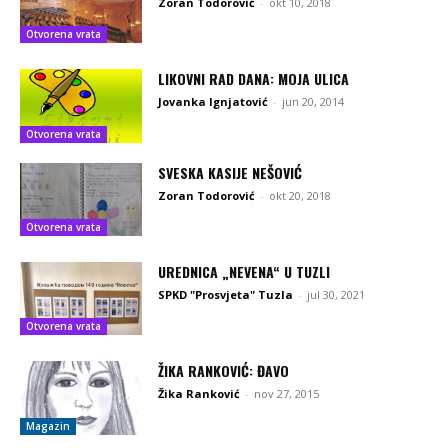
Zoran Todorović
-
okt 10, 2018
Otvorena vrata
LIKOVNI RAD DANA: MOJA ULICA
Jovanka Ignjatović
-
jun 20, 2014
Otvorena vrata
SVESKA KASIJE NEŠOVIĆ
Zoran Todorović
-
okt 20, 2018
Otvorena vrata
UREDNICA „NEVENA“ U TUZLI
SPKD "Prosvjeta" Tuzla
-
jul 30, 2021
Otvorena vrata
ŽIKA RANKOVIĆ: ĐAVO
Žika Ranković
-
nov 27, 2015
Magazin