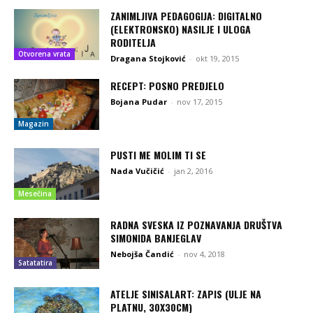
ZANIMLJIVA PEDAGOGIJA: DIGITALNO
(ELEKTRONSKO) NASILJE I ULOGA
RODITELJA
Otvorena vrata
Dragana Stojković
-
okt 19, 2015
RECEPT: POSNO PREDJELO
Bojana Pudar
-
nov 17, 2015
Magazin
PUSTI ME MOLIM TI SE
Nada Vučičić
-
jan 2, 2016
Mesečina
RADNA SVESKA IZ POZNAVANJA DRUŠTVA
SIMONIDA BANJEGLAV
Nebojša Čandić
-
nov 4, 2018
Satatatira
ATELJE SINISALART: ZAPIS (ULJE NA
PLATNU, 30X30CM)