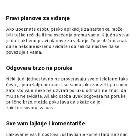
Pravi planove za viđanje
Ako upoznate osobu preko aplikacije za sastanke, može
biti teško reći da li ima osećanja prema vama. Ključna stvar
je da li aktivno pravi planove za viđanje. To je obično znak
da se nekome iskreno sviđate i da želi da nastavi da se
povezuje s vama.
Odgovara brzo na poruke
Neki ljudi jednostavno ne proveravaju svoje telefone tako
često, sporo šalju poruke ili su samo jako zauzeti, pa samo
zato što vam neko ne uzvrati poruku odmah ne znači da
mu se ne sviđate. Ali ako osoba uvek odgovara na poruke
prilično brzo, možda pokušava da ukaže da je
zainteresovana za vas.
Sve vam lajkuje i komentariše
Lajkovanje vaših postova i ostavljanje komentara ne znači