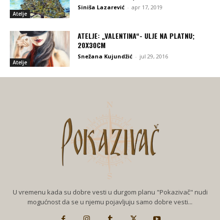
Siniša Lazarević
-
apr 17, 2019
Atelje
ATELJE: „VALENTINA“- ULJE NA PLATNU;
20X30CM
Snežana Kujundžić
-
jul 29, 2016
Atelje
U vremenu kada su dobre vesti u durgom planu "Pokazivač" nudi
mogućnost da se u njemu pojavljuju samo dobre vesti...