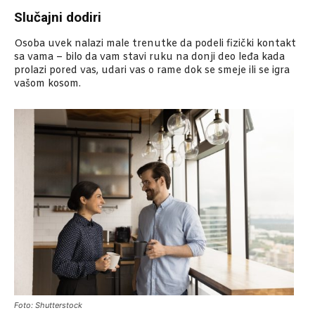
Slučajni dodiri
Osoba uvek nalazi male trenutke da podeli fizički kontakt
sa vama – bilo da vam stavi ruku na donji deo leđa kada
prolazi pored vas, udari vas o rame dok se smeje ili se igra
vašom kosom.
Foto: Shutterstock