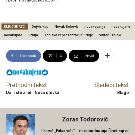
Izvor: novakdjokovic.com
KLJUČNE REČI
Dejvis kup
Novak Đoković
novakovanje
novakujem
novakujmo
Srbija
Teniska reprezentacija Srbije
Viktor Troicki
Facebook
X
Email
Prethodni tekst
Sledeći tekst
Da li ste znali: Nova olovka
Blago
Zoran Todorović
Osnivač „Pokazivača“. Tvorac novakovanja. Čovek koji od