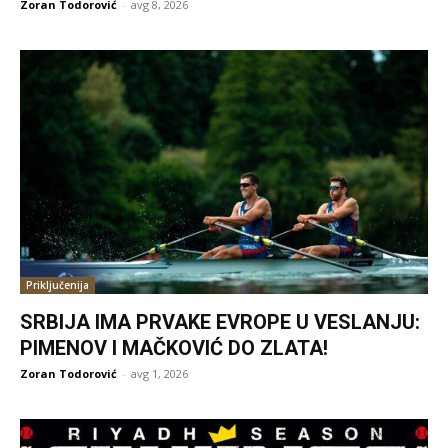
Zoran Todorović
-
avg 8, 2026
Priključenija
SRBIJA IMA PRVAKE EVROPE U VESLANJU:
PIMENOV I MAČKOVIĆ DO ZLATA!
Zoran Todorović
-
avg 1, 2026