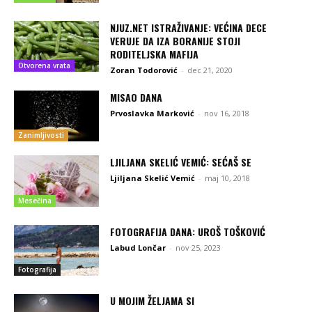
NJUZ.NET ISTRAŽIVANJE: VEĆINA DECE
VERUJE DA IZA BORANIJE STOJI
RODITELJSKA MAFIJA
Otvorena vrata
Zoran Todorović
-
dec 21, 2020
MISAO DANA
Prvoslavka Marković
-
nov 16, 2018
Zanimljivosti
LJILJANA SKELIĆ VEMIĆ: SEĆAŠ SE
Ljiljana Skelić Vemić
-
maj 10, 2018
Mesečina
FOTOGRAFIJA DANA: UROŠ TOŠKOVIĆ
Labud Lončar
-
nov 25, 2023
Fotografija
U MOJIM ŽELJAMA SI