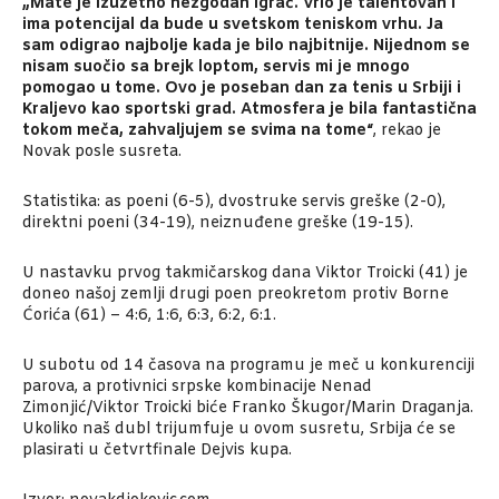
„Mate je izuzetno nezgodan igrač. Vrlo je talentovan i
ima potencijal da bude u svetskom teniskom vrhu. Ja
sam odigrao najbolje kada je bilo najbitnije. Nijednom se
nisam suočio sa brejk loptom, servis mi je mnogo
pomogao u tome. Ovo je poseban dan za tenis u Srbiji i
Kraljevo kao sportski grad. Atmosfera je bila fantastična
tokom meča, zahvaljujem se svima na tome“
, rekao je
Novak posle susreta.
Statistika: as poeni (6-5), dvostruke servis greške (2-0),
direktni poeni (34-19), neiznuđene greške (19-15).
U nastavku prvog takmičarskog dana Viktor Troicki (41) je
doneo našoj zemlji drugi poen preokretom protiv Borne
Ćorića (61) – 4:6, 1:6, 6:3, 6:2, 6:1.
U subotu od 14 časova na programu je meč u konkurenciji
parova, a protivnici srpske kombinacije Nenad
Zimonjić/Viktor Troicki biće Franko Škugor/Marin Draganja.
Ukoliko naš dubl trijumfuje u ovom susretu, Srbija će se
plasirati u četvrtfinale Dejvis kupa.