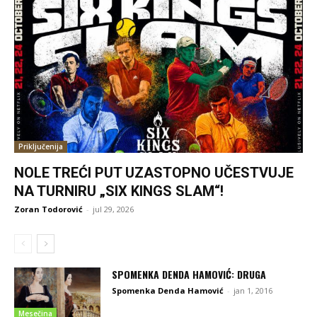
Priključenija
NOLE TREĆI PUT UZASTOPNO UČESTVUJE
NA TURNIRU „SIX KINGS SLAM“!
Zoran Todorović
-
jul 29, 2026
SPOMENKA DENDA HAMOVIĆ: DRUGA
Spomenka Denda Hamović
-
jan 1, 2016
Mesečina