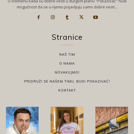
U vremenu kada su dobre vesti u durgom planu "Pokazivač" nudi
mogućnost da se u njemu pojavljuju samo dobre vesti...
Stranice
NAŠ TIM
O NAMA
NOVAKUJMO!
PRIDRUŽI SE NAŠEM TIMU, BUDI POKAZIVAČ!
KONTAKT