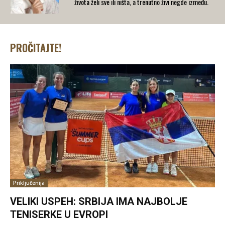
života želi sve ili ništa, a trenutno živi negde između.
PROČITAJTE!
Priključenija
VELIKI USPEH: SRBIJA IMA NAJBOLJE
TENISERKE U EVROPI