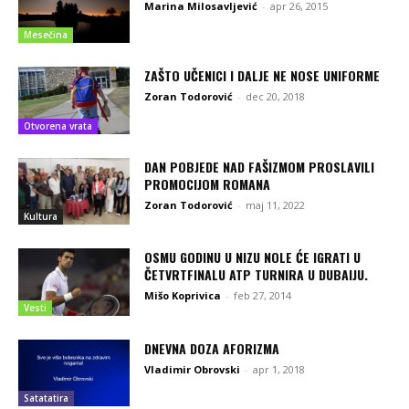
Marina Milosavljević
-
apr 26, 2015
Mesečina
ZAŠTO UČENICI I DALJE NE NOSE UNIFORME
Zoran Todorović
-
dec 20, 2018
Otvorena vrata
DAN POBJEDE NAD FAŠIZMOM PROSLAVILI
PROMOCIJOM ROMANA
Zoran Todorović
-
maj 11, 2022
Kultura
OSMU GODINU U NIZU NOLE ĆE IGRATI U
ČETVRTFINALU ATP TURNIRA U DUBAIJU.
Mišo Koprivica
-
feb 27, 2014
Vesti
DNEVNA DOZA AFORIZMA
Vladimir Obrovski
-
apr 1, 2018
Satatatira