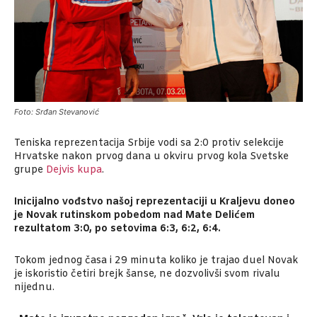
Foto: Srđan Stevanović
Teniska reprezentacija Srbije vodi sa 2:0 protiv selekcije
Hrvatske nakon prvog dana u okviru prvog kola Svetske
grupe
Dejvis kupa
.
Inicijalno vođstvo našoj reprezentaciji u Kraljevu doneo
je Novak rutinskom pobedom nad Mate Delićem
rezultatom 3:0, po setovima 6:3, 6:2, 6:4.
Tokom jednog časa i 29 minuta koliko je trajao duel Novak
je iskoristio četiri brejk šanse, ne dozvolivši svom rivalu
nijednu.