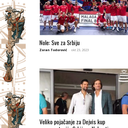
Nole: Sve za Srbiju
Zoran Todorović
-
okt 23, 2023
Veliko pojačanje za Dejvis kup