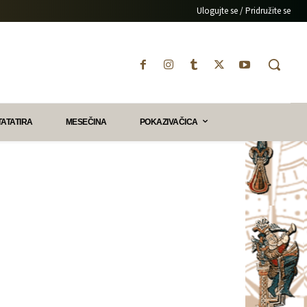
Ulogujte se / Pridružite se
TATATIRA
MESEČINA
POKAZIVAČICA