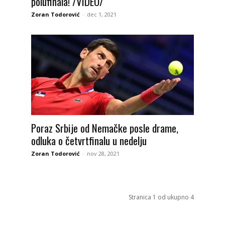
polufinala! /VIDEO/
Zoran Todorović
-
dec 1, 2021
Poraz Srbije od Nemačke posle drame,
odluka o četvrtfinalu u nedelju
Zoran Todorović
-
nov 28, 2021
Stranica 1 od ukupno 4