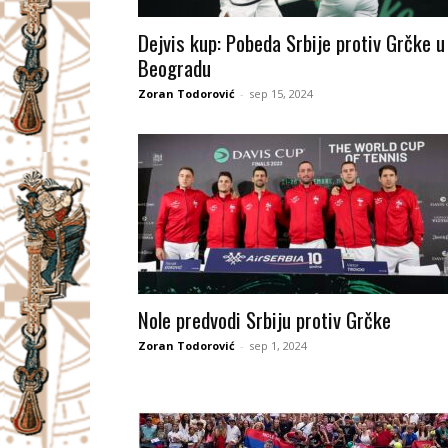
I
Dejvis kup: Pobeda Srbije protiv Grčke u
Beogradu
V
Zoran Todorović
-
sep 15, 2024
A
Č
Nole predvodi Srbiju protiv Grčke
Zoran Todorović
-
sep 1, 2024