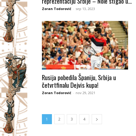
reprezentaciju Srbije – Nole stigao u...
Zoran Todorović
-
sep 13, 2023
Rusija pobedila Španiju, Srbija u
četvrtfinalu Dejvis kupa!
Zoran Todorović
-
nov 29, 2021
1
2
3
4