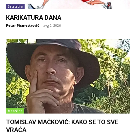
Satatatira
KARIKATURA DANA
Petar Pismestrović
-
avg 2, 2026
Mesečina
TOMISLAV MAČKOVIĆ: KAKO SE TO SVE
VRAĆA