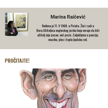
Marina Raičević
Rođena je 11. V 1968. u Piriotu. Živi i radi u
Boru.Učiteljica engleskog jezika koja veruje da biti
učitelj nije posao, već poziv. Zaljubljena u poeziju,
muziku, ples i toplu ljudsku reč.
PROČITAJTE!