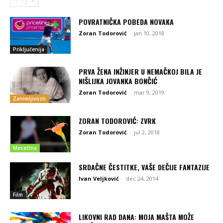
POVRATNIČKA POBEDA NOVAKA
Zoran Todorović
-
jan 10, 2018
Priključenija
PRVA ŽENA INŽINJER U NEMAČKOJ BILA JE
NIŠLIJKA JOVANKA BONČIĆ
Zoran Todorović
-
mar 9, 2019
Zanimljivosti
ZORAN TODOROVIĆ: ZVRK
Zoran Todorović
-
jul 2, 2018
Mesečina
SRDAČNE ČESTITKE, VAŠE DEČIJE FANTAZIJE
Ivan Veljković
-
dec 24, 2014
Film
LIKOVNI RAD DANA: MOJA MAŠTA MOŽE