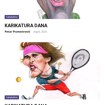
Satatatira
KARIKATURA DANA
Petar Pismestrović
-
avg 8, 2026
Satatatira