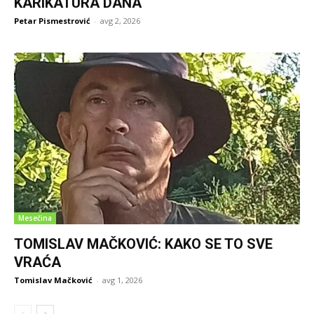
KARIKATURA DANA
Petar Pismestrović
-
avg 2, 2026
Mesečina
TOMISLAV MAČKOVIĆ: KAKO SE TO SVE
VRAĆA
Tomislav Mačković
-
avg 1, 2026