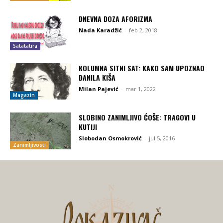
DNEVNA DOZA AFORIZMA
Nada Karadžić
-
feb 2, 2018
Satatatira
KOLUMNA SITNI SAT: KAKO SAM UPOZNAO
DANILA KIŠA
Milan Pajević
-
mar 1, 2022
Magazin
SLOBINO ZANIMLJIVO ĆOŠE: TRAGOVI U
KUTIJI
Slobodan Osmokrović
-
jul 5, 2016
Zanimljivosti