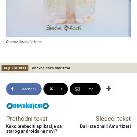
Dnevna doza aforizma
KLJUČNE REČI
dnevna doza aforizma
Facebook
X
Email
Prethodni tekst
Sledeći tekst
Kako prebaciti aplikacije sa
Da li ste znali: Amortizeri
starog androida na novi?