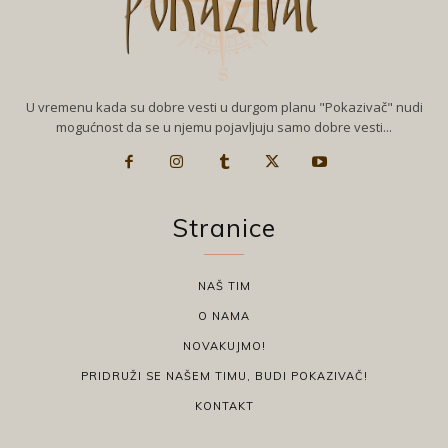
U vremenu kada su dobre vesti u durgom planu "Pokazivač" nudi
mogućnost da se u njemu pojavljuju samo dobre vesti...
Stranice
NAŠ TIM
O NAMA
NOVAKUJMO!
PRIDRUŽI SE NAŠEM TIMU, BUDI POKAZIVAČ!
KONTAKT