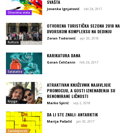
SVAŠTA
Jovanka Ignjatović
-
okt 24, 2017
Otvorena vrata
OTVORENA TURISTIČKA SEZONA 2018 NA
DVORSKOM KOMPLEKSU NA DEDINJU
Zoran Todorović
-
apr 20, 2018
Kultura
KARIKATURA DANA
Goran Ćeličanin
-
feb 26, 2017
Satatatira
ATRAKTIVAN KNJIŽEVNIK NAJAVLJUJE
PROMOCIJU, A GOSTI IZNENAĐENJA SU
RENOMIRANE LIČNOSTI
Knjige
Marko Spirić
-
sep 2, 2018
DA LI STE ZNALI: ANTARKTIK
Marija Pašalić
-
jan 30, 2017
Zanimljivosti