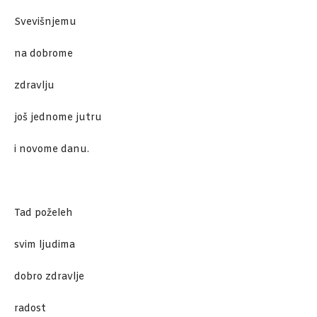
Svevišnjemu
na dobrome
zdravlju
još jednome jutru
i novome danu.
Tad poželeh
svim ljudima
dobro zdravlje
radost