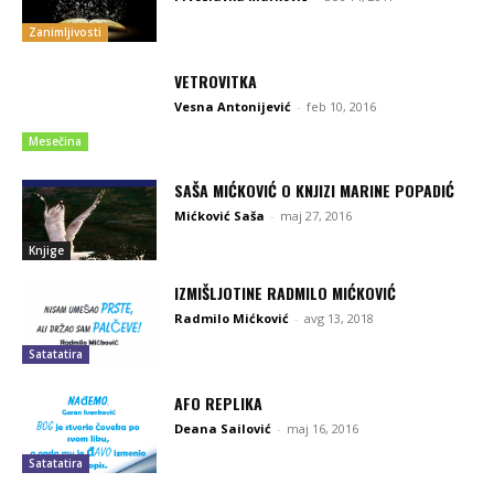
Zanimljivosti
VETROVITKA
Vesna Antonijević
-
feb 10, 2016
Mesečina
SAŠA MIĆKOVIĆ O KNJIZI MARINE POPADIĆ
Mićković Saša
-
maj 27, 2016
Knjige
IZMIŠLJOTINE RADMILO MIĆKOVIĆ
Radmilo Mićković
-
avg 13, 2018
Satatatira
AFO REPLIKA
Deana Sailović
-
maj 16, 2016
Satatatira