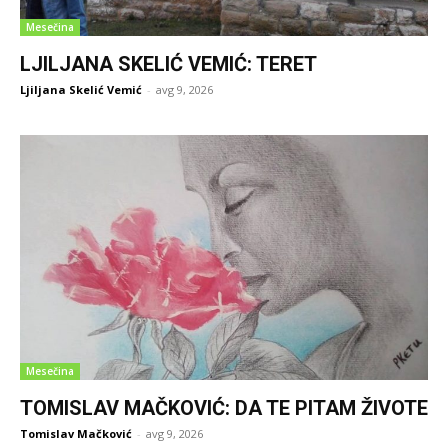
Mesečina
LJILJANA SKELIĆ VEMIĆ: TERET
Ljiljana Skelić Vemić
-
avg 9, 2026
Mesečina
TOMISLAV MAČKOVIĆ: DA TE PITAM ŽIVOTE
Tomislav Mačković
-
avg 9, 2026