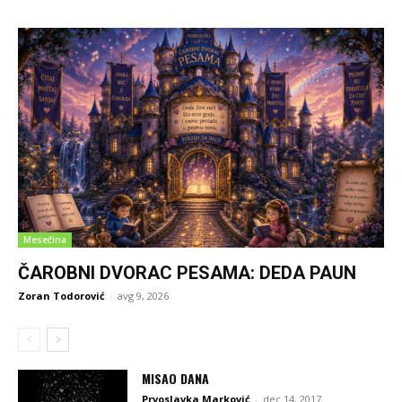
Mesečina
ČAROBNI DVORAC PESAMA: DEDA PAUN
Zoran Todorović
-
avg 9, 2026
MISAO DANA
Prvoslavka Marković
-
dec 14, 2017