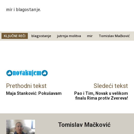
mir i blagostanje.
KLJUČNE REČI
blagostanje
jutrnja molitva
mir
Tomislav Mačković
Facebook
X
Email
Prethodni tekst
Sledeći tekst
Maja Stanković: Pokušavam
Pao i Tim, Novak u velikom
finalu Rima protiv Zvereva!
Tomislav Mačković