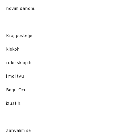
novim danom.
Kraj postelje
klekoh
ruke sklopih
i molitvu
Bogu Ocu
izustih.
Zahvalim se