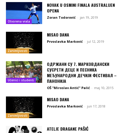
NOVAK U OSMINI FINALA AUSTRALIJEN
OPENA
Zoran Todorović
-
jan 19, 2019
Otvorena vrata
MISAO DANA
Prvoslavka Marković
-
jul 12, 2019
Zanimljivosti
ОДРЖАНИ СУ 7. МАРКОВДАНСКИ
СУСРЕТИ ДЕЦЕ И ПЕСНИКА
МЕЂУНАРОДНИ ДЕЧИЈИ ФЕСТИВАЛ –
ПАНОНИЈА
Učenici i studenti
OŠ "Miroslav Antić" Palić
-
maj 10, 2015
MISAO DANA
Prvoslavka Marković
-
jun 17, 2018
Zanimljivosti
ATELJE DRAGANE PAŠIĆ