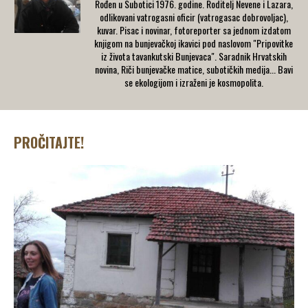
Rođen u Subotici 1976. godine. Roditelj Nevene i Lazara,
odlikovani vatrogasni oficir (vatrogasac dobrovoljac),
kuvar. Pisac i novinar, fotoreporter sa jednom izdatom
knjigom na bunjevačkoj ikavici pod naslovom "Pripovitke
iz života tavankutski Bunjevaca". Saradnik Hrvatskih
novina, Riči bunjevačke matice, subotičkih medija... Bavi
se ekologijom i izraženi je kosmopolita.
PROČITAJTE!