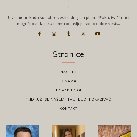
U vremenu kada su dobre vesti u durgom planu "Pokazivač" nudi
mogućnost da se u njemu pojavljuju samo dobre vesti...
Stranice
NAŠ TIM
O NAMA
NOVAKUJMO!
PRIDRUŽI SE NAŠEM TIMU, BUDI POKAZIVAČ!
KONTAKT