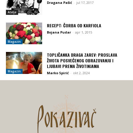
Dragana Pašić
-
jul 17, 2017
Atelje
RECEPT: ČORBA OD KARFIOLA
Bojana Pudar
-
apr 1, 2015
Magazin
TOPLIČANKA DRAGA ZAREV: PROSLAVA
ŽIVOTA POSVEĆENOG OBRAZOVANJU I
LJUBAVI PREMA ŽIVOTINJAMA
Magazin
Marko Spirić
-
okt 2, 2024