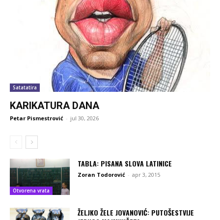
Satatatira
KARIKATURA DANA
Petar Pismestrović
-
jul 30, 2026
TABLA: PISANA SLOVA LATINICE
Zoran Todorović
-
apr 3, 2015
Otvorena vrata
ŽELJKO ŽELE JOVANOVIĆ: PUTOŠESTVIJE