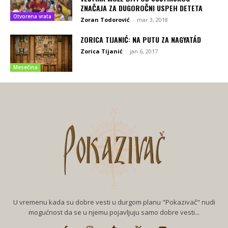
ZNAČAJA ZA DUGOROČNI USPEH DETETA
Otvorena vrata
Zoran Todorović
-
mar 3, 2018
ZORICA TIJANIĆ: NA PUTU ZA NAGYATÁD
Zorica Tijanić
-
jan 6, 2017
Mesečina
U vremenu kada su dobre vesti u durgom planu "Pokazivač" nudi
mogućnost da se u njemu pojavljuju samo dobre vesti...