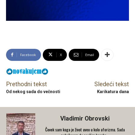
Facebook
X
Email
Prethodni tekst
Sledeći tekst
Od nekog sada do večnosti
Karikatura dana
Vladimir Obrovski
Čovek sam koga je život uveo u kolo aforizma. Sada