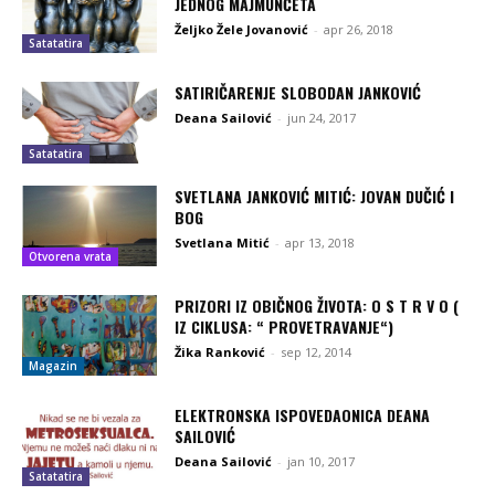
JEDNOG MAJMUNČETA
Željko Žele Jovanović
-
apr 26, 2018
Satatatira
SATIRIČARENJE SLOBODAN JANKOVIĆ
Deana Sailović
-
jun 24, 2017
Satatatira
SVETLANA JANKOVIĆ MITIĆ: JOVAN DUČIĆ I
BOG
Svetlana Mitić
-
apr 13, 2018
Otvorena vrata
PRIZORI IZ OBIČNOG ŽIVOTA: O S T R V O (
IZ CIKLUSA: “ PROVETRAVANJE“)
Žika Ranković
-
sep 12, 2014
Magazin
ELEKTRONSKA ISPOVEDAONICA DEANA
SAILOVIĆ
Deana Sailović
-
jan 10, 2017
Satatatira