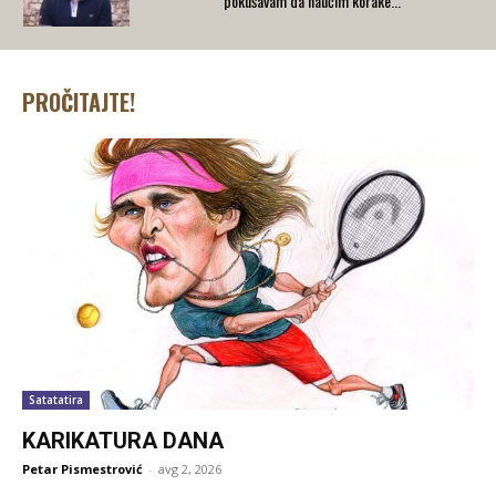
pokušavam da naučim korake...
PROČITAJTE!
Satatatira
KARIKATURA DANA
Petar Pismestrović
-
avg 2, 2026