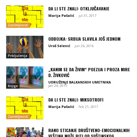
DA LI STE ZNALI: OTKLJUČAVANJE
Marija Pašalić
-
jul 31, 2017
Zanimljivosti
ODBOJKA: SRBIJA SLAVILA JOŠ JEDNOM
Uroš Selenić
-
jun 26, 2016
Priključenija
„KANIM SE DA ŽIVIM“ POEZIJA I PROZA MIRE
D. ŽIVKOVIĆ
UDRUŽENjE BALKANSKIH UMETNIKA
-
jan 24, 2015
Knjige
DA LI STE ZNALI: MIKSOTROFI
Marija Pašalić
-
feb 21, 2017
Zanimljivosti
RANO STICANJE DRUŠTVENO-EMOCIONALNIH
VEŠTINA MOŽE BITI OD SUŠTINSKOG