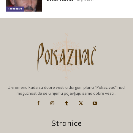
Satatatira
U vremenu kada su dobre vesti u durgom planu "Pokazivač" nudi
mogućnost da se u njemu pojavljuju samo dobre vesti...
Stranice