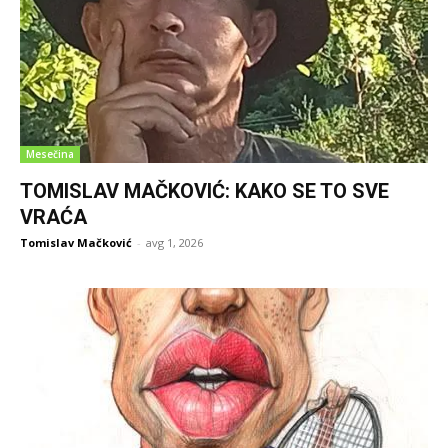
Mesečina
TOMISLAV MAČKOVIĆ: KAKO SE TO SVE
VRAĆA
Tomislav Mačković
-
avg 1, 2026