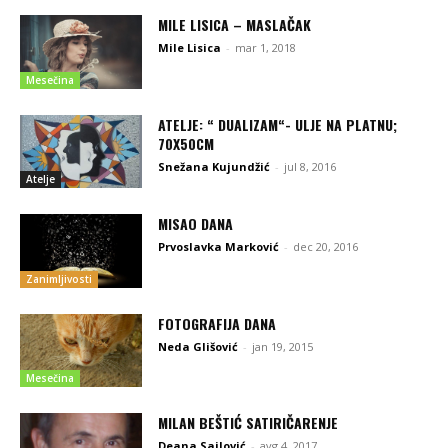
MILE LISICA – MASLAČAK
Mile Lisica
-
mar 1, 2018
Mesečina
ATELJE: “ DUALIZAM“- ULJE NA PLATNU;
70X50CM
Snežana Kujundžić
-
jul 8, 2016
Atelje
MISAO DANA
Prvoslavka Marković
-
dec 20, 2016
Zanimljivosti
FOTOGRAFIJA DANA
Neda Glišović
-
jan 19, 2015
Mesečina
MILAN BEŠTIĆ SATIRIČARENJE
Deana Sailović
-
avg 4, 2017