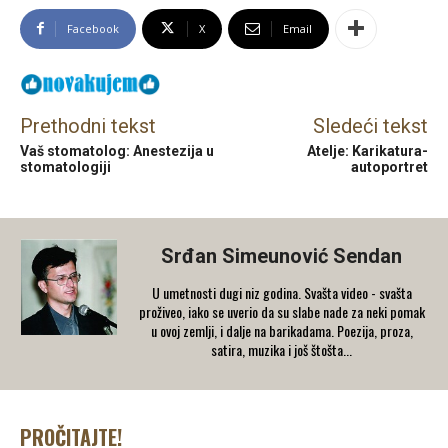
Facebook
X
Email
Prethodni tekst
Sledeći tekst
Vaš stomatolog: Anestezija u
Atelje: Karikatura-
stomatologiji
autoportret
Srđan Simeunović Sendan
U umetnosti dugi niz godina. Svašta video - svašta
proživeo, iako se uverio da su slabe nade za neki pomak
u ovoj zemlji, i dalje na barikadama. Poezija, proza,
satira, muzika i još štošta...
PROČITAJTE!