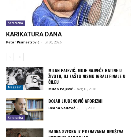
Satatatira
KARIKATURA DANA
Petar Pismestrović
-
jul 30, 2026
MILAN PAJEVIĆ: MOJE NAJVEĆE BATINE U
ŽIVOTU, ILI ZAŠTO NISMO IGRALI FINALE U
ČILEU
Magazin
Milan Pajević
-
avg 16, 2018
BOJAN LJUBENOVIĆ AFORIZMI
Deana Sailović
-
jul 6, 2018
Satatatira
RADNA SVESKA IZ POZNAVANJA DRUŠTVA