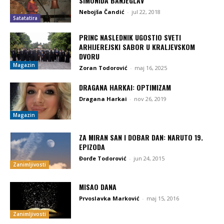
SIMONIDA BANJEGLAV
Nebojša Čandić
-
jul 22, 2018
Satatatira
PRINC NASLEDNIK UGOSTIO SVETI
ARHIJEREJSKI SABOR U KRALJEVSKOM
DVORU
Magazin
Zoran Todorović
-
maj 16, 2025
DRAGANA HARKAI: OPTIMIZAM
Dragana Harkai
-
nov 26, 2019
Magazin
ZA MIRAN SAN I DOBAR DAN: NARUTO 19.
EPIZODA
Đorđe Todorović
-
jun 24, 2015
Zanimljivosti
MISAO DANA
Prvoslavka Marković
-
maj 15, 2016
Zanimljivosti