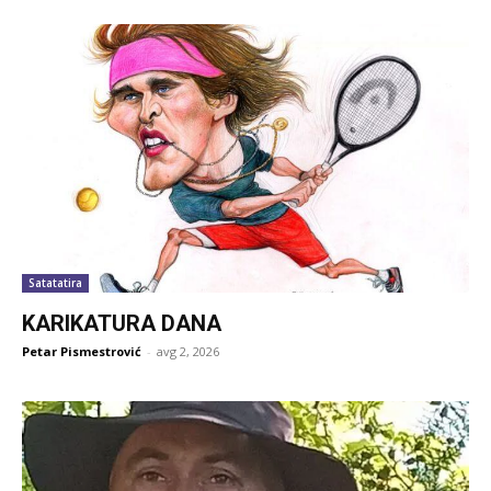
Satatatira
KARIKATURA DANA
Petar Pismestrović
-
avg 2, 2026