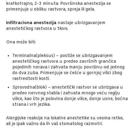
kratkotrajno, 2-3 minuta. Površinska anestezija se
primenjuje u obliku rastvora, spreja ili gela.
Infiltraciona anestezija
nastaje ubrizgavanjem
anestetičkog rastvora u tkivo.
Ona može biti:
Terminalna(pleksus) – postiže se ubrizgavanjem
anestetičkog rastvora u predeo završnih grančica
pojedinih nerava i zahvata manju površinu-od jednog
do dva zuba. Primenjuje se češće u gornjoj vilici zbog
rastresitosti kosti.
Sprovodna(blok) – anestetički rastvor se ubrizgava u
predeo nervnog stabla i zahvata mnogo veću regiju
vilice, kao što je polovina donje vilice, donje usne, bočna
strana i vrh jezika.
Alergijske reakcije na lokalne anestetike su veoma retke,
ali je ipak važno da ih vaš stomatolog razmotri.