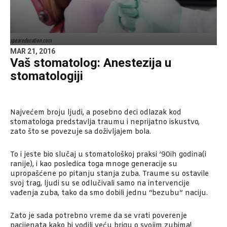
speareducation.com
MAR 21, 2016
Vaš stomatolog: Anestezija u
stomatologiji
Najvećem broju ljudi, a posebno deci odlazak kod
stomatologa predstavlja traumu i neprijatno iskustvo,
zato što se povezuje sa doživljajem bola.
To i jeste bio slučaj u stomatološkoj praksi ’90ih godina(i
ranije), i kao posledica toga mnoge generacije su
upropašćene po pitanju stanja zuba. Traume su ostavile
svoj trag, ljudi su se odlučivali samo na intervencije
vađenja zuba, tako da smo dobili jednu “bezubu” naciju.
Zato je sada potrebno vreme da se vrati poverenje
pacijenata kako bi vodili veću brigu o svojim zubima!