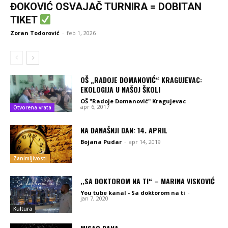
ĐOKOVIĆ OSVAJAČ TURNIRA = DOBITAN
TIKET
Zoran Todorović
-
feb 1, 2026
OŠ „RADOJE DOMANOVIĆ“ KRAGUJEVAC:
EKOLOGIJA U NAŠOJ ŠKOLI
OŠ "Radoje Domanović" Kragujevac
-
apr 6, 2017
Otvorena vrata
NA DANAŠNJI DAN: 14. APRIL
Bojana Pudar
-
apr 14, 2019
Zanimljivosti
,,SA DOKTOROM NA TI“ – MARINA VISKOVIĆ
You tube kanal - Sa doktorom na ti
-
jan 7, 2020
Kultura