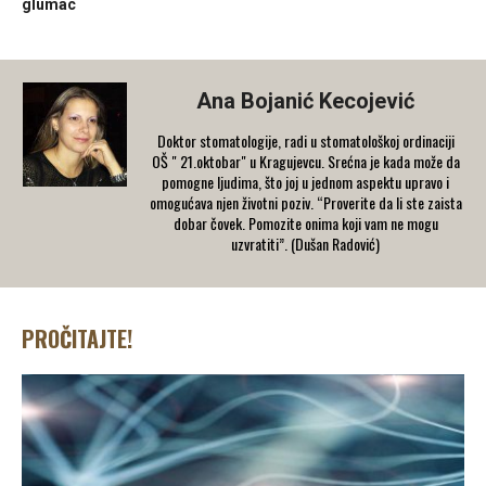
glumac
Ana Bojanić Kecojević
Doktor stomatologije, radi u stomatološkoj ordinaciji
OŠ " 21.oktobar" u Kragujevcu. Srećna je kada može da
pomogne ljudima, što joj u jednom aspektu upravo i
omogućava njen životni poziv. “Proverite da li ste zaista
dobar čovek. Pomozite onima koji vam ne mogu
uzvratiti”. (Dušan Radović)
PROČITAJTE!