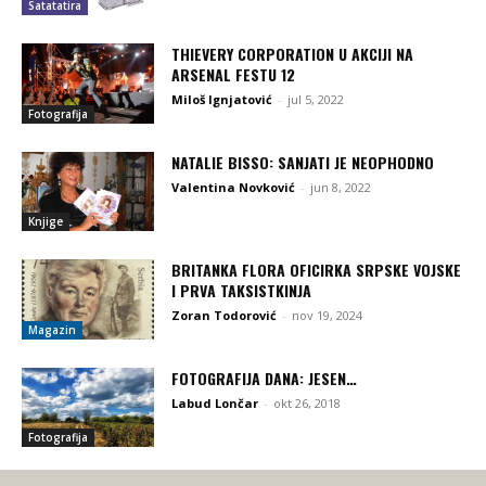
Satatatira
THIEVERY CORPORATION U AKCIJI NA
ARSENAL FESTU 12
Miloš Ignjatović
-
jul 5, 2022
Fotografija
NATALIE BISSO: SANJATI JE NEOPHODNO
Valentina Novković
-
jun 8, 2022
Knjige
BRITANKA FLORA OFICIRKA SRPSKE VOJSKE
I PRVA TAKSISTKINJA
Zoran Todorović
-
nov 19, 2024
Magazin
FOTOGRAFIJA DANA: JESEN…
Labud Lončar
-
okt 26, 2018
Fotografija