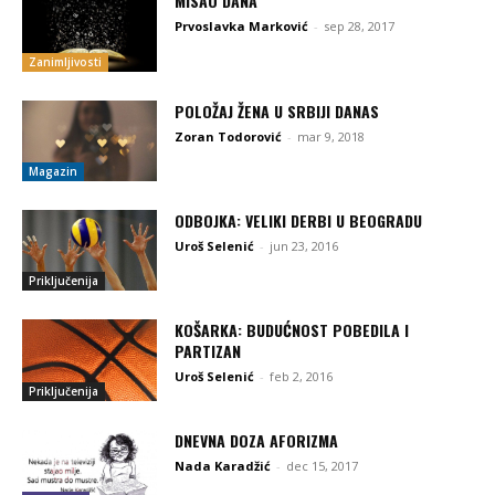
MISAO DANA
Prvoslavka Marković
-
sep 28, 2017
Zanimljivosti
POLOŽAJ ŽENA U SRBIJI DANAS
Zoran Todorović
-
mar 9, 2018
Magazin
ODBOJKA: VELIKI DERBI U BEOGRADU
Uroš Selenić
-
jun 23, 2016
Priključenija
KOŠARKA: BUDUĆNOST POBEDILA I
PARTIZAN
Uroš Selenić
-
feb 2, 2016
Priključenija
DNEVNA DOZA AFORIZMA
Nada Karadžić
-
dec 15, 2017