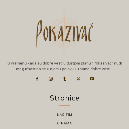
U vremenu kada su dobre vesti u durgom planu "Pokazivač" nudi
mogućnost da se u njemu pojavljuju samo dobre vesti...
Stranice
NAŠ TIM
O NAMA