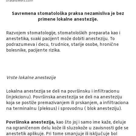
oralanswers.com
Savremena stomatološka praksa nezamisliva je bez
primene lokalne anestezije.
Razvojem stomatologije, stomatoloških preparata kao i
anestetika, svaki pacijent može dobiti anesteziju. To
podrazumeva i decu, trudnice, starije osobe, hronične
bolesnike, pacijente rizika.
Vrste lokalne anestezije
Lokalna anestezija se deli na površinsku i infiltracionu
(injekcionu). Površinska anestezija se deli na anesteziju
koja se postiže premazivanjem ili prskanjem, a infiltraciona
na terminalnu (pleksus) i sprovodnu ( blok anesteziju).
Površinska anestezija,
kao što joj i samo ime kaže, deluje
na ograničenom delu kože ili sluzokože u zavisnosti gde se
anestetik aplikuje. Pri tome smanjuje ili isključuje bol