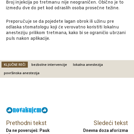
Broj injekcija po tretmanu nije neograničen. Obično je to
između dve do pet kod odraslih osoba prosečne težine.
Preporučuje se da pojedete lagan obrok ili užinu pre
odlaska stomatologu koji će verovatno koristiti lokalnu
anesteziju prilikom tretmana, kako bi se ograničio ubrzani
puls nakon aplikacije.
KLJUČNE REČI
bezbolne intervencije
lokalna anestezija
površinska anestezija
Facebook
X
Email
Prethodni tekst
Sledeći tekst
Da ne poveruješ: Pauk
Dnevna doza aforizma