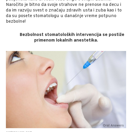
Naročito je bitno da svoje strahove ne prenose na decu i
da im razviju svest o značaju zdravih usta i zuba kao i to
da su posete stomatologu u današnje vreme potpuno
bezbolne!
Bezbolnost stomatoloških intervencija se postiže
primenom lokalnih anestetika.