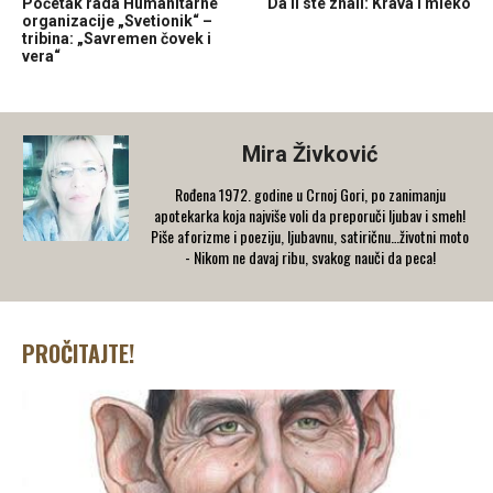
Početak rada Humanitarne
Da li ste znali: Krava i mleko
organizacije „Svetionik“ –
tribina: „Savremen čovek i
vera“
Mira Živković
Rođena 1972. godine u Crnoj Gori, po zanimanju
apotekarka koja najviše voli da preporuči ljubav i smeh!
Piše aforizme i poeziju, ljubavnu, satiričnu…životni moto
- Nikom ne davaj ribu, svakog nauči da peca!
PROČITAJTE!