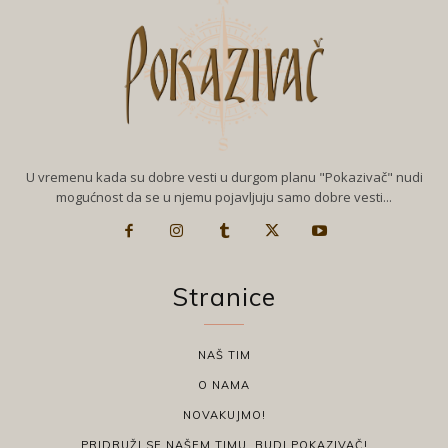
U vremenu kada su dobre vesti u durgom planu "Pokazivač" nudi
mogućnost da se u njemu pojavljuju samo dobre vesti...
Stranice
NAŠ TIM
O NAMA
NOVAKUJMO!
PRIDRUŽI SE NAŠEM TIMU, BUDI POKAZIVAČ!