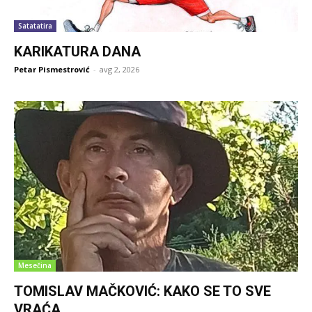
Satatatira
KARIKATURA DANA
Petar Pismestrović
-
avg 2, 2026
Mesečina
TOMISLAV MAČKOVIĆ: KAKO SE TO SVE
VRAĆA