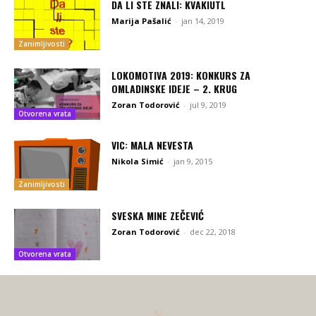
DA LI STE ZNALI: KVAKIUTL
Marija Pašalić
-
jan 14, 2019
Zanimljivosti
LOKOMOTIVA 2019: KONKURS ZA
OMLADINSKE IDEJE – 2. KRUG
Zoran Todorović
-
jul 9, 2019
Otvorena vrata
VIC: MALA NEVESTA
Nikola Simić
-
jan 9, 2015
Zanimljivosti
SVESKA MINE ZEČEVIĆ
Zoran Todorović
-
dec 22, 2018
Otvorena vrata