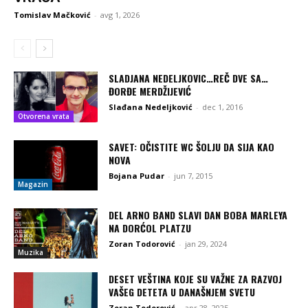
Tomislav Mačković
-
avg 1, 2026
SLADJANA NEDELJKOVIC…REČ DVE SA…
ĐORĐE MERDŽIJEVIĆ
Slađana Nedeljković
-
dec 1, 2016
Otvorena vrata
SAVET: OČISTITE WC ŠOLJU DA SIJA KAO
NOVA
Bojana Pudar
-
jun 7, 2015
Magazin
DEL ARNO BAND SLAVI DAN BOBA MARLEYA
NA DORĆOL PLATZU
Zoran Todorović
-
jan 29, 2024
Muzika
DESET VEŠTINA KOJE SU VAŽNE ZA RAZVOJ
VAŠEG DETETA U DANAŠNJEM SVETU
Zoran Todorović
-
apr 28, 2025