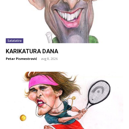
Satatatira
KARIKATURA DANA
Petar Pismestrović
-
avg 8, 2026