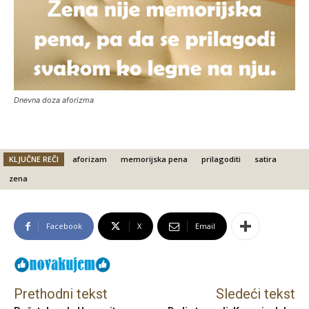
Dnevna doza aforizma
KLJUČNE REČI
aforizam
memorijska pena
prilagoditi
satira
zena
Facebook
X
Email
Prethodni tekst
Sledeći tekst