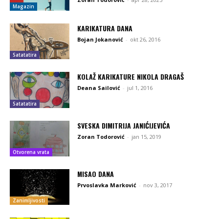
Magazin
KARIKATURA DANA
Bojan Jokanović
-
okt 26, 2016
Satatatira
KOLAŽ KARIKATURE NIKOLA DRAGAŠ
Deana Sailović
-
jul 1, 2016
Satatatira
SVESKA DIMITRIJA JANIĆIJEVIĆA
Zoran Todorović
-
jan 15, 2019
Otvorena vrata
MISAO DANA
Prvoslavka Marković
-
nov 3, 2017
Zanimljivosti