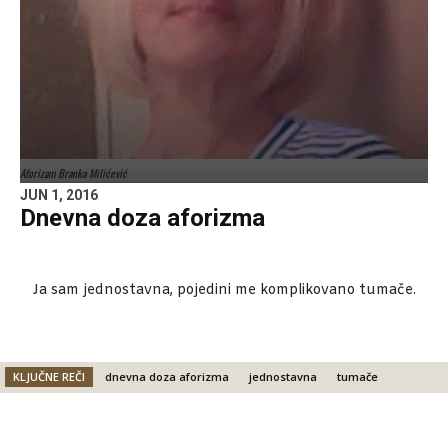
Aforizam Branka Milićević
JUN 1, 2016
Dnevna doza aforizma
Ja sam jednostavna, pojedini me komplikovano tumače.
KLJUČNE REČI
dnevna doza aforizma
jednostavna
tumače
Facebook
X
Email