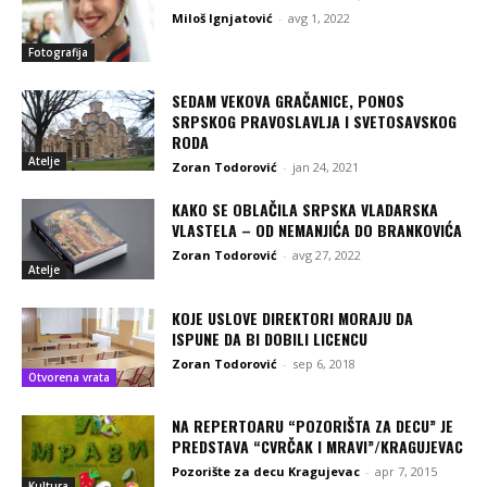
Miloš Ignjatović
-
avg 1, 2022
Fotografija
SEDAM VEKOVA GRAČANICE, PONOS
SRPSKOG PRAVOSLAVLJA I SVETOSAVSKOG
RODA
Atelje
Zoran Todorović
-
jan 24, 2021
KAKO SE OBLAČILA SRPSKA VLADARSKA
VLASTELA – OD NEMANJIĆA DO BRANKOVIĆA
Zoran Todorović
-
avg 27, 2022
Atelje
KOJE USLOVE DIREKTORI MORAJU DA
ISPUNE DA BI DOBILI LICENCU
Zoran Todorović
-
sep 6, 2018
Otvorena vrata
NA REPERTOARU “POZORIŠTA ZA DECU” JE
PREDSTAVA “CVRČAK I MRAVI”/KRAGUJEVAC
Pozorište za decu Kragujevac
-
apr 7, 2015
Kultura