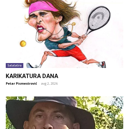
Satatatira
KARIKATURA DANA
Petar Pismestrović
-
avg 2, 2026