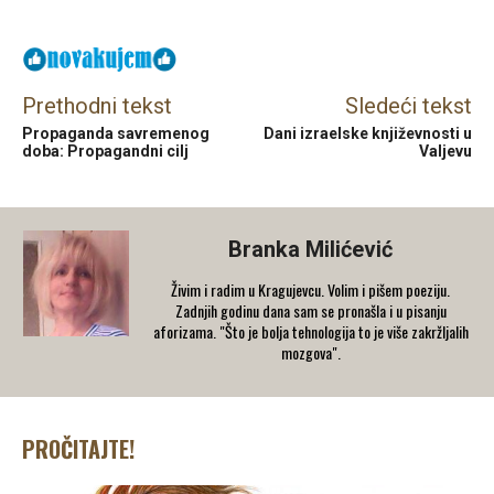
Prethodni tekst
Sledeći tekst
Propaganda savremenog
Dani izraelske književnosti u
doba: Propagandni cilj
Valjevu
Branka Milićević
Živim i radim u Kragujevcu. Volim i pišem poeziju.
Zadnjih godinu dana sam se pronašla i u pisanju
aforizama. "Što je bolja tehnologija to je više zakržljalih
mozgova".
PROČITAJTE!