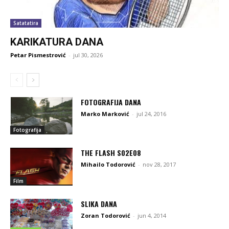
Satatatira
KARIKATURA DANA
Petar Pismestrović
-
jul 30, 2026
FOTOGRAFIJA DANA
Marko Marković
-
jul 24, 2016
Fotografija
THE FLASH S02E08
Mihailo Todorović
-
nov 28, 2017
Film
SLIKA DANA
Zoran Todorović
-
jun 4, 2014