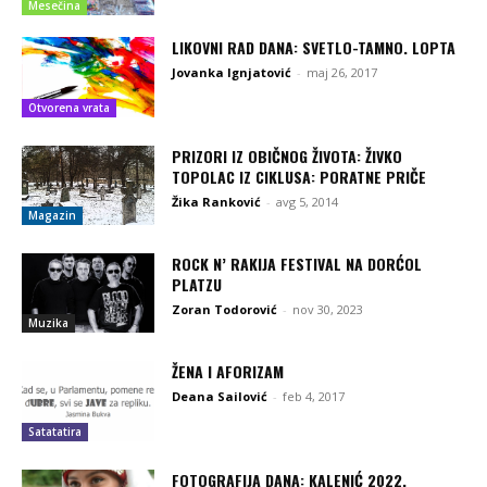
Mesečina
LIKOVNI RAD DANA: SVETLO-TAMNO. LOPTA
Jovanka Ignjatović
-
maj 26, 2017
Otvorena vrata
PRIZORI IZ OBIČNOG ŽIVOTA: ŽIVKO
TOPOLAC IZ CIKLUSA: PORATNE PRIČE
Žika Ranković
-
avg 5, 2014
Magazin
ROCK N’ RAKIJA FESTIVAL NA DORĆOL
PLATZU
Zoran Todorović
-
nov 30, 2023
Muzika
ŽENA I AFORIZAM
Deana Sailović
-
feb 4, 2017
Satatatira
FOTOGRAFIJA DANA: KALENIĆ 2022.