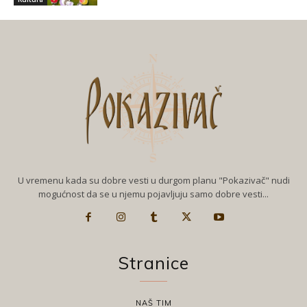
U vremenu kada su dobre vesti u durgom planu "Pokazivač" nudi
mogućnost da se u njemu pojavljuju samo dobre vesti...
Stranice
NAŠ TIM