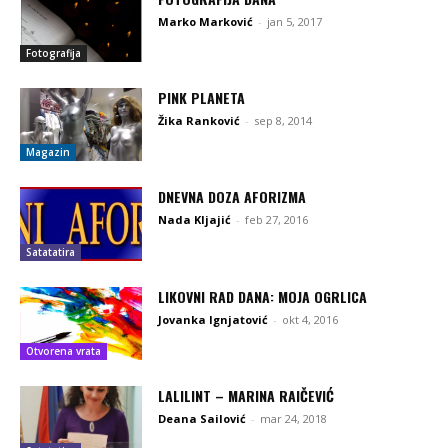
Marko Marković
-
jan 5, 2017
Fotografija
PINK PLANETA
Žika Ranković
-
sep 8, 2014
Magazin
DNEVNA DOZA AFORIZMA
Nada Kljajić
-
feb 27, 2016
Satatatira
LIKOVNI RAD DANA: MOJA OGRLICA
Jovanka Ignjatović
-
okt 4, 2016
Otvorena vrata
LALILINT – MARINA RAIČEVIĆ
Deana Sailović
-
mar 24, 2018