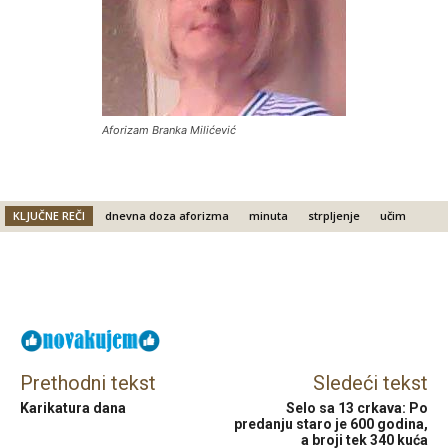
Aforizam Branka Milićević
KLJUČNE REČI
dnevna doza aforizma
minuta
strpljenje
učim
Facebook
X
Email
Prethodni tekst
Sledeći tekst
Karikatura dana
Selo sa 13 crkava: Po
predanju staro je 600 godina,
a broji tek 340 kuća