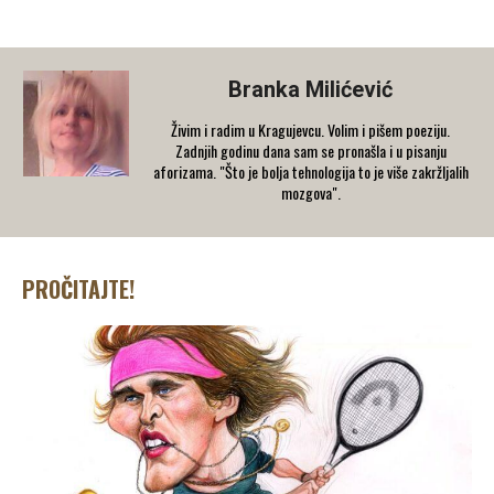
Branka Milićević
Živim i radim u Kragujevcu. Volim i pišem poeziju.
Zadnjih godinu dana sam se pronašla i u pisanju
aforizama. "Što je bolja tehnologija to je više zakržljalih
mozgova".
PROČITAJTE!