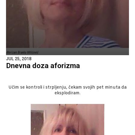
Aforizam Branka Milićević
JUL 25, 2018
Dnevna doza aforizma
Učim se kontroli i strpljenju, čekam svojih pet minuta da
eksplodiram.