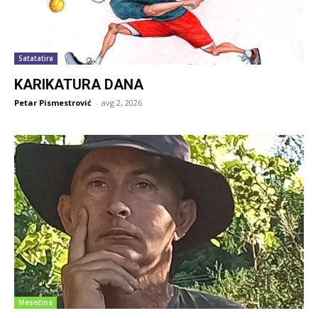
Satatatira
KARIKATURA DANA
Petar Pismestrović
-
avg 2, 2026
Mesečina