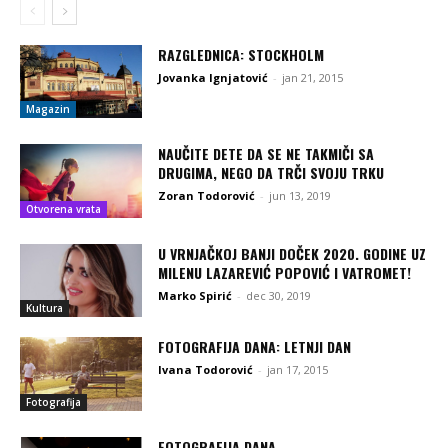
RAZGLEDNICA: STOCKHOLM
Jovanka Ignjatović
-
jan 21, 2015
Magazin
NAUČITE DETE DA SE NE TAKMIČI SA
DRUGIMA, NEGO DA TRČI SVOJU TRKU
Zoran Todorović
-
jun 13, 2019
Otvorena vrata
U VRNJAČKOJ BANJI DOČEK 2020. GODINE UZ
MILENU LAZAREVIĆ POPOVIĆ I VATROMET!
Marko Spirić
-
dec 30, 2019
Kultura
FOTOGRAFIJA DANA: LETNJI DAN
Ivana Todorović
-
jan 17, 2015
Fotografija
FOTOGRAFIJA DANA