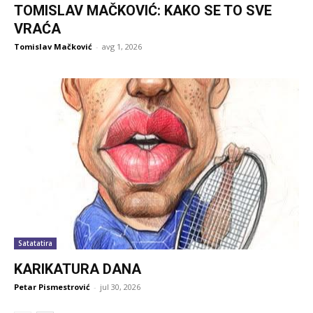
TOMISLAV MAČKOVIĆ: KAKO SE TO SVE
VRAĆA
Tomislav Mačković
-
avg 1, 2026
Satatatira
KARIKATURA DANA
Petar Pismestrović
-
jul 30, 2026