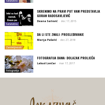
Satatatira
SKRENIMO NA PRAVI PUT VAM PREDSTAVLJA
GORAN RADOSAVLJEVIĆ
Deana Sailović
-
dec 17, 2015
Satatatira
DA LI STE ZNALI: PROSLEĐIVANJE
Marija Pašalić
-
dec 27, 2018
Zanimljivosti
FOTOGRAFIJA DANA: DOLAZAK PROLJEĆA
Labud Lončar
-
mar 17, 2017
Fotografija