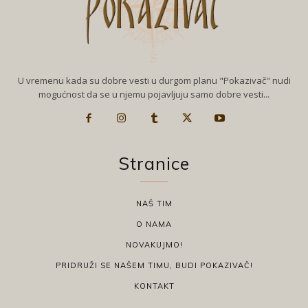
U vremenu kada su dobre vesti u durgom planu "Pokazivač" nudi
mogućnost da se u njemu pojavljuju samo dobre vesti...
Stranice
NAŠ TIM
O NAMA
NOVAKUJMO!
PRIDRUŽI SE NAŠEM TIMU, BUDI POKAZIVAČ!
KONTAKT