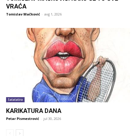
VRAĆA
Tomislav Mačković
-
avg 1, 2026
Satatatira
KARIKATURA DANA
Petar Pismestrović
-
jul 30, 2026