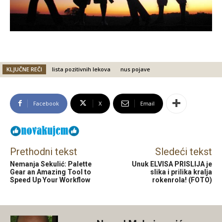
KLJUČNE REČI
lista pozitivnih lekova
nus pojave
Facebook
X
Email
Prethodni tekst
Sledeći tekst
Nemanja Sekulić: Palette
Unuk ELVISA PRISLIJA je
Gear an Amazing Tool to
slika i prilika kralja
Speed Up Your Workflow
rokenrola! (FOTO)