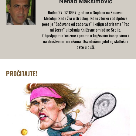
Nenad Maksimović
Rođen 27.02.1967. godine u Gnjilanu na Kosovu i
Metohiji. Sada živi u Grockoj. Izdao zbirku rodoljubive
poezije "Sačuvano od zaborava" i knjigu aforizama "Pao
mi šećer" u izdanju Književne omladine Srbije.
Objavljujem aforizme i pesme u knjževnim časopisima i
na društvenim mrežama. Osvedočeni ljubitelj slatkiša i
dete u duši.
PROČITAJTE!