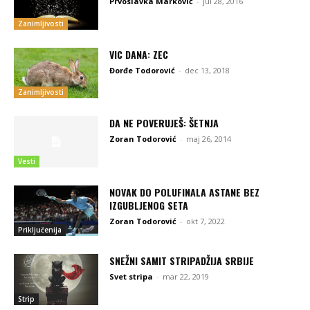
Prvoslavka Marković
-
jul 28, 2016
Zanimljivosti
VIC DANA: ZEC
Đorđe Todorović
-
dec 13, 2018
Zanimljivosti
DA NE POVERUJEŠ: ŠETNJA
Zoran Todorović
-
maj 26, 2014
Vesti
NOVAK DO POLUFINALA ASTANE BEZ
IZGUBLJENOG SETA
Zoran Todorović
-
okt 7, 2022
Priključenija
SNEŽNI SAMIT STRIPADŽIJA SRBIJE
Svet stripa
-
mar 22, 2019
Strip