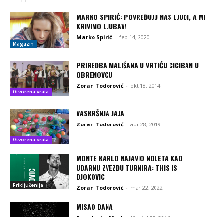
MARKO SPIRIĆ: POVREĐUJU NAS LJUDI, A MI
KRIVIMO LJUBAV!
Marko Spirić
-
feb 14, 2020
Magazin
PRIREDBA MALIŠANA U VRTIĆU CICIBAN U
OBRENOVCU
Zoran Todorović
-
okt 18, 2014
Otvorena vrata
VASKRŠNJA JAJA
Zoran Todorović
-
apr 28, 2019
Otvorena vrata
MONTE KARLO NAJAVIO NOLETA KAO
UDARNU ZVEZDU TURNIRA: THIS IS
DJOKOVIC
Priključenija
Zoran Todorović
-
mar 22, 2022
MISAO DANA