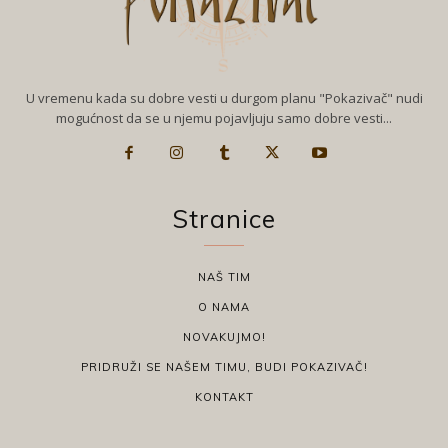
U vremenu kada su dobre vesti u durgom planu "Pokazivač" nudi
mogućnost da se u njemu pojavljuju samo dobre vesti...
Stranice
NAŠ TIM
O NAMA
NOVAKUJMO!
PRIDRUŽI SE NAŠEM TIMU, BUDI POKAZIVAČ!
KONTAKT