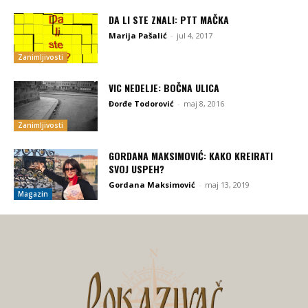
DA LI STE ZNALI: PTT MAČKA
Marija Pašalić
-
jul 4, 2017
Zanimljivosti
VIC NEDELJE: BOČNA ULICA
Đorđe Todorović
-
maj 8, 2016
Zanimljivosti
GORDANA MAKSIMOVIĆ: KAKO KREIRATI
SVOJ USPEH?
Gordana Maksimović
-
maj 13, 2019
Magazin