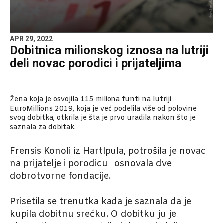
APR 29, 2022
Dobitnica milionskog iznosa na lutriji
deli novac porodici i prijateljima
Žena koja je osvojila 115 miliona funti na lutriji
EuroMillions 2019, koja je već podelila više od polovine
svog dobitka, otkrila je šta je prvo uradila nakon što je
saznala za dobitak.
Frensis Konoli iz Hartlpula, potrošila je novac
na prijatelje i porodicu i osnovala dve
dobrotvorne fondacije.
Prisetila se trenutka kada je saznala da je
kupila dobitnu srećku. O dobitku ju je