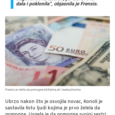
dala i poklonila“, objasnila je Frensis.
Frensis je rešila da pomogne bližnjima ali i beskućnicima
Ubrzo nakon što je osvojila novac, Konoli je
sastavila listu ljudi kojima je prvo želela da
pomogne. Uspela je da pomogne svojoj sestri