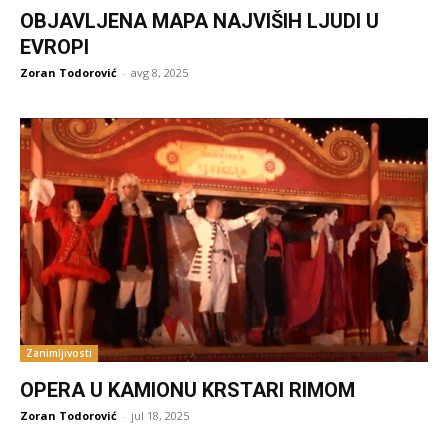
OBJAVLJENA MAPA NAJVIŠIH LJUDI U
EVROPI
Zoran Todorović
-
avg 8, 2025
Zanimljivosti
OPERA U KAMIONU KRSTARI RIMOM
Zoran Todorović
-
jul 18, 2025