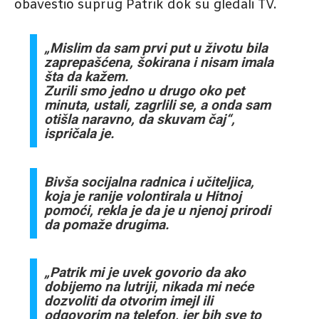
obavestio suprug Patrik dok su gledali TV.
„Mislim da sam prvi put u životu bila
zaprepašćena, šokirana i nisam imala
šta da kažem.
Zurili smo jedno u drugo oko pet
minuta, ustali, zagrlili se, a onda sam
otišla naravno, da skuvam čaj“,
ispričala je.
Bivša socijalna radnica i učiteljica,
koja je ranije volontirala u Hitnoj
pomoći, rekla je da je u njenoj prirodi
da pomaže drugima.
„Patrik mi je uvek govorio da ako
dobijemo na lutriji, nikada mi neće
dozvoliti da otvorim imejl ili
odgovorim na telefon, jer bih sve to