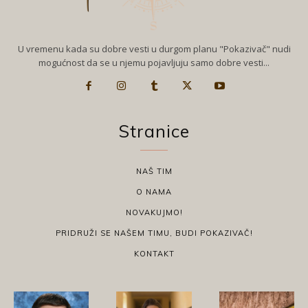
U vremenu kada su dobre vesti u durgom planu "Pokazivač" nudi
mogućnost da se u njemu pojavljuju samo dobre vesti...
Stranice
NAŠ TIM
O NAMA
NOVAKUJMO!
PRIDRUŽI SE NAŠEM TIMU, BUDI POKAZIVAČ!
KONTAKT