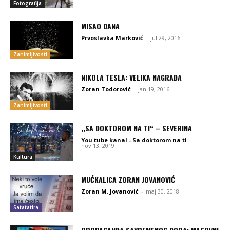
Fotografija
MISAO DANA
Prvoslavka Marković
-
jul 29, 2016
Zanimljivosti
NIKOLA TESLA: VELIKA NAGRADA
Zoran Todorović
-
jan 19, 2016
Zanimljivosti
,,SA DOKTOROM NA TI“ – SEVERINA
You tube kanal - Sa doktorom na ti
-
nov 13, 2019
Kultura
MUĆKALICA ZORAN JOVANOVIĆ
Zoran M. Jovanović
-
maj 30, 2018
Satatatira