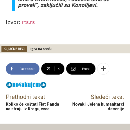
proveli“, zaključili su Konolijevi.
Izvor:
rts.rs
KLJUČNE REČI
igra na sreću
Facebook
X
Email
Prethodni tekst
Sledeći tekst
Koliko će koštati Fiat Panda
Novak i Jelena humanitarci
na struju iz Kragujevca
decenije