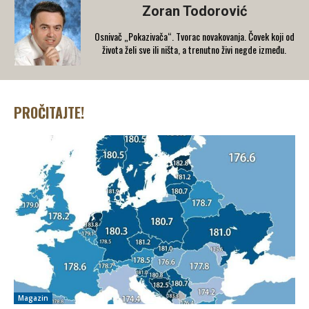
Zoran Todorović
Osnivač „Pokazivača“. Tvorac novakovanja. Čovek koji od
života želi sve ili ništa, a trenutno živi negde između.
PROČITAJTE!
Magazin