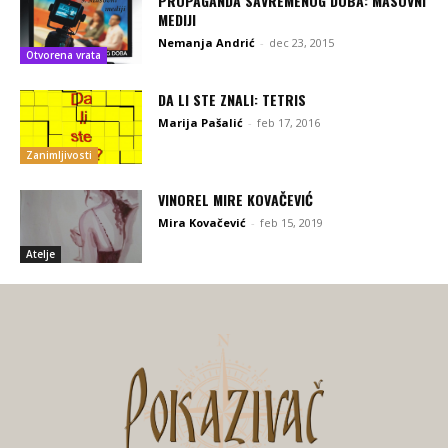
PROPAGANDA SAVREMENOG DOBA: MASOVNI
MEDIJI
Nemanja Andrić
-
dec 23, 2015
Otvorena vrata
DA LI STE ZNALI: TETRIS
Marija Pašalić
-
feb 17, 2016
Zanimljivosti
VINOREL MIRE KOVAČEVIĆ
Mira Kovačević
-
feb 15, 2019
Atelje