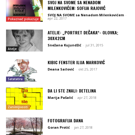
SVOJ NA SVOME SA NENADOM
MILENKOVIĆEM: SOFIJA RAJOVIĆ
SVOJ NA SVOME sa Nenadom Milenkovićem
-
apr 22, 2017
Pokazivač pokazuje
ATELJE: „PORTRET DEČAKA“- OLOVKA;
30X42CM
Snežana Kujundžić
-
jul 31, 2015
Atelje
KIBIC FENSTER ILIJA MARKOVIĆ
Deana Sailović
-
okt 25, 2017
Satatatira
DA LI STE ZNALI: DETELINA
Marija Pašalić
-
apr 27, 2018
Zanimljivosti
FOTOGRAFIJA DANA
Goran Protić
-
jan 27, 2018