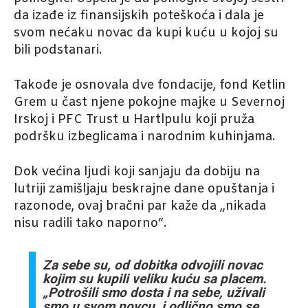
da izađe iz finansijskih poteškoća i dala je
svom nećaku novac da kupi kuću u kojoj su
bili podstanari.
Takođe je osnovala dve fondacije, fond Ketlin
Grem u čast njene pokojne majke u Severnoj
Irskoj i PFC Trust u Hartlpulu koji pruža
podršku izbeglicama i narodnim kuhinjama.
Dok većina ljudi koji sanjaju da dobiju na
lutriji zamišljaju beskrajne dane opuštanja i
razonode, ovaj bračni par kaže da „nikada
nisu radili tako naporno“.
Za sebe su, od dobitka odvojili novac
kojim su kupili veliku kuću sa placem.
„Potrošili smo dosta i na sebe, uživali
smo u svom novcu, i odlično smo se