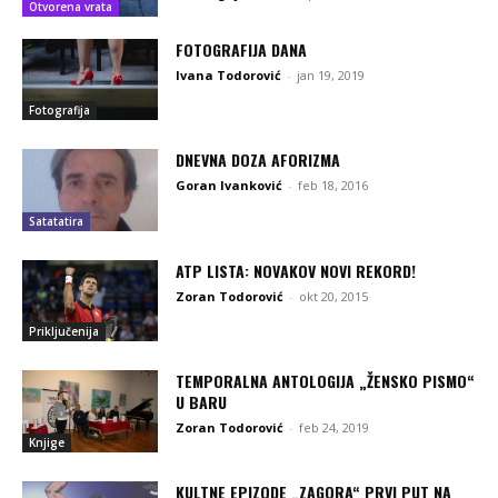
Otvorena vrata
FOTOGRAFIJA DANA
Ivana Todorović
-
jan 19, 2019
Fotografija
DNEVNA DOZA AFORIZMA
Goran Ivanković
-
feb 18, 2016
Satatatira
ATP LISTA: NOVAKOV NOVI REKORD!
Zoran Todorović
-
okt 20, 2015
Priključenija
TEMPORALNA ANTOLOGIJA „ŽENSKO PISMO“
U BARU
Zoran Todorović
-
feb 24, 2019
Knjige
KULTNE EPIZODE „ZAGORA“ PRVI PUT NA