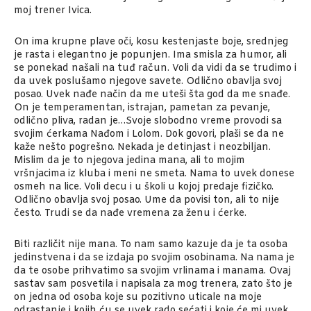
moj trener Ivica.
On ima krupne plave oči, kosu kestenjaste boje, srednjeg
je rasta i elegantno je popunjen. Ima smisla za humor, ali
se ponekad našali na tuđ račun. Voli da vidi da se trudimo i
da uvek poslušamo njegove savete. Odlično obavlja svoj
posao. Uvek nađe način da me uteši šta god da me snađe.
On je temperamentan, istrajan, pametan za pevanje,
odlično pliva, radan je…Svoje slobodno vreme provodi sa
svojim ćerkama Nađom i Lolom. Dok govori, plaši se da ne
kaže nešto pogrešno. Nekada je detinjast i neozbiljan.
Mislim da je to njegova jedina mana, ali to mojim
vršnjacima iz kluba i meni ne smeta. Nama to uvek donese
osmeh na lice. Voli decu i u školi u kojoj predaje fizičko.
Odlično obavlja svoj posao. Ume da povisi ton, ali to nije
često. Trudi se da nađe vremena za ženu i ćerke.
Biti različit nije mana. To nam samo kazuje da je ta osoba
jedinstvena i da se izdaja po svojim osobinama. Na nama je
da te osobe prihvatimo sa svojim vrlinama i manama. Ovaj
sastav sam posvetila i napisala za mog trenera, zato što je
on jedna od osoba koje su pozitivno uticale na moje
odrastanje i kojih ću se uvek rado sećati i koje će mi uvek