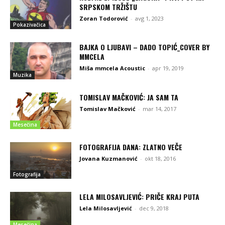
SRPSKOM TRŽIŠTU
Zoran Todorović
-
avg 1, 2023
Pokazivačica
BAJKA O LJUBAVI – DADO TOPIĆ_COVER BY
MMCELA
Miša mmcela Acoustic
-
apr 19, 2019
Muzika
TOMISLAV MAČKOVIĆ: JA SAM TA
Tomislav Mačković
-
mar 14, 2017
Mesečina
FOTOGRAFIJA DANA: ZLATNO VEČE
Jovana Kuzmanović
-
okt 18, 2016
Fotografija
LELA MILOSAVLJEVIĆ: PRIČE KRAJ PUTA
Lela Milosavljević
-
dec 9, 2018
Mesečina