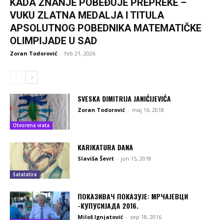
KADA ZNANJE POBEĐUJE PREPREKE –
VUKU ZLATNA MEDALJA I TITULA
APSOLUTNOG POBEDNIKA MATEMATIČKE
OLIMPIJADE U SAD
Zoran Todorović
-
feb 21, 2026
SVESKA DIMITRIJA JANIĆIJEVIĆA
Zoran Todorović
-
maj 16, 2018
Otvorena vrata
KARIKATURA DANA
Slaviša Ševrt
-
jun 15, 2018
Satatatira
ПОКАЗИВАЧ ПОКАЗУЈЕ: МРЧАЈЕВЦИ
-КУПУСИЈАДА 2016.
Miloš Ignjatović
-
sep 18, 2016