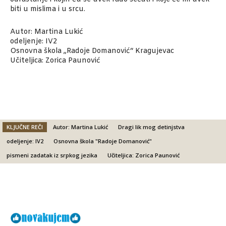
biti u mislima i u srcu.
Autor: Martina Lukić
odeljenje: IV2
Osnovna škola „Radoje Domanović“ Kragujevac
Učiteljica: Zorica Paunović
KLJUČNE REČI
Autor: Martina Lukić
Dragi lik mog detinjstva
odeljenje: IV2
Osnovna škola "Radoje Domanović"
pismeni zadatak iz srpkog jezika
Učiteljica: Zorica Paunović
Facebook
X
Email