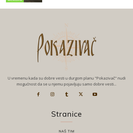
U vremenu kada su dobre vesti u durgom planu "Pokazivač" nudi
mogućnost da se u njemu pojavljuju samo dobre vesti...
Stranice
NAŠ TIM