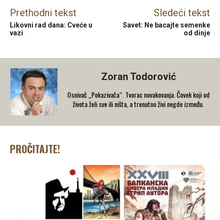
Prethodni tekst
Sledeći tekst
Likovni rad dana: Cveće u
Savet: Ne bacajte semenke
vazi
od dinje
Zoran Todorović
Osnivač „Pokazivača“. Tvorac novakovanja. Čovek koji od
života želi sve ili ništa, a trenutno živi negde između.
PROČITAJTE!