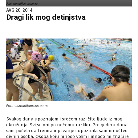
Foto: sumadijapress.co.rs
AVG 20, 2014
Dragi lik mog detinjstva
Foto: sumadijapress.co.rs
Svakog dana upoznajem i srećem različite ljude iz mog
okruženja. Svi se oni po nečemu razliku. Pre godinu dana
sam počela da treniram plivanje i upoznala sam mnoštvo
divnih osoba. Osoba koju mnogo volim i mnogo mi znači je