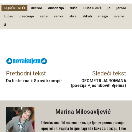
KLJUČNE REČI
dilema
dimenzija
duša
Duša u duši
ja
jarbol
ljubav
osećanja
sebe
senka
slika
slikati
snaga
svemir
ti
Facebook
X
Email
Prethodni tekst
Sledeći tekst
Da li ste znali: Sirovi krompir
GEOMETRIJA ROMANA
(poezija Pjesnikovih Bjelina)
Marina Milosavljević
Talentovana. Od malena pokazuje ljubav prema pisanju i
lepoj reči. Osvajala brojne nagrade kako za poeziju, tako