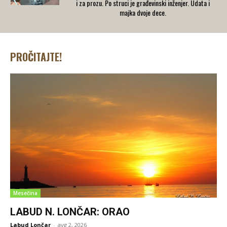
i za prozu. Po struci je građevinski inženjer. Udata i
majka dvoje dece.
PROČITAJTE!
Mesečina
LABUD N. LONČAR: ORAO
Labud Lončar
-
avg 2, 2026