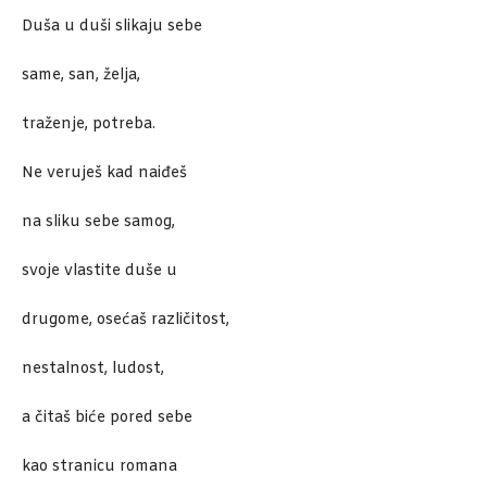
Duša u duši slikaju sebe
same, san, želja,
traženje, potreba.
Ne veruješ kad naiđeš
na sliku sebe samog,
svoje vlastite duše u
drugome, osećaš različitost,
nestalnost, ludost,
a čitaš biće pored sebe
kao stranicu romana