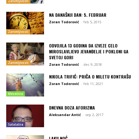
Zanimljivosti
NA DANAŠNJI DAN: 5. FEBRUAR
Zoran Todorović
-
feb 5, 2015
Zanimljivosti
ODVOJILA 13 GODINA DA IZVEZE CELO
MIROSLAVLJEVO JEVANĐELJE I POKLONI GA
SVETOJ GORI
Zanimljivosti
Zoran Todorović
-
dec 9, 2018
NIKOLA TRIFIĆ: PRIČA O MILETU KONTRAŠU
Zoran Todorović
-
feb 11, 2021
Mesečina
DNEVNA DOZA AFORIZMA
Aleksandar Antić
-
sep 2, 2017
Satatatira
LAKU NOĆ