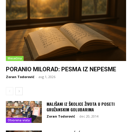
Mesečina
PORANIO MILORAD: PESMA IZ NEPESME
Zoran Todorović
-
avg 1, 2026
MALIŠANI IZ ŠKOLICE ŽIVOTA U POSETI
GRUŽANSKIM GOLUBARIMA
Zoran Todorović
-
dec 20, 2014
Otvorena vrata