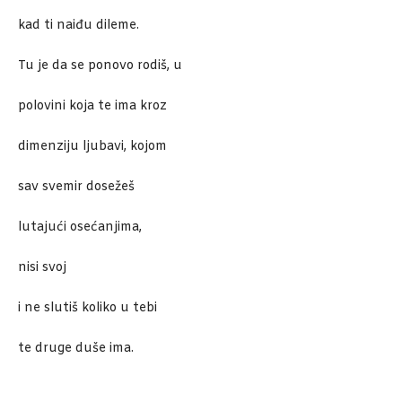
kad ti naiđu dileme.
Tu je da se ponovo rodiš, u
polovini koja te ima kroz
dimenziju ljubavi, kojom
sav svemir dosežeš
lutajući osećanjima,
nisi svoj
i ne slutiš koliko u tebi
te druge duše ima.