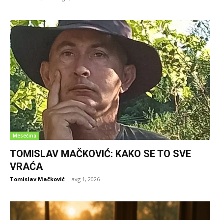
Mesečina
TOMISLAV MAČKOVIĆ: KAKO SE TO SVE
VRAĆA
Tomislav Mačković
-
avg 1, 2026