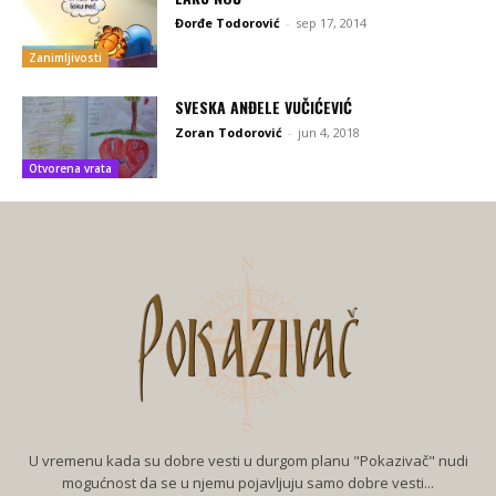
Đorđe Todorović
-
sep 17, 2014
Zanimljivosti
SVESKA ANĐELE VUČIĆEVIĆ
Zoran Todorović
-
jun 4, 2018
Otvorena vrata
U vremenu kada su dobre vesti u durgom planu "Pokazivač" nudi
mogućnost da se u njemu pojavljuju samo dobre vesti...