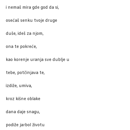
i nemaš mira gde god da si,
osećaš senku tvoje druge
duše, ideš za njom,
ona te pokreće,
kao korenje uranja sve dublje u
tebe, potčinjava te,
izdiže, umiva,
kroz kišne oblake
dana daje snagu,
podiže jarbol životu