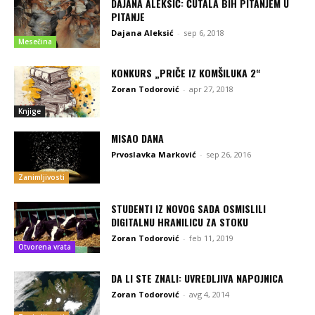
DAJANA ALEKSIĆ: ĆUTALA BIH PITANJEM U
PITANJE
Dajana Aleksić
-
sep 6, 2018
Mesečina
KONKURS „PRIČE IZ KOMŠILUKA 2“
Zoran Todorović
-
apr 27, 2018
Knjige
MISAO DANA
Prvoslavka Marković
-
sep 26, 2016
Zanimljivosti
STUDENTI IZ NOVOG SADA OSMISLILI
DIGITALNU HRANILICU ZA STOKU
Zoran Todorović
-
feb 11, 2019
Otvorena vrata
DA LI STE ZNALI: UVREDLJIVA NAPOJNICA
Zoran Todorović
-
avg 4, 2014